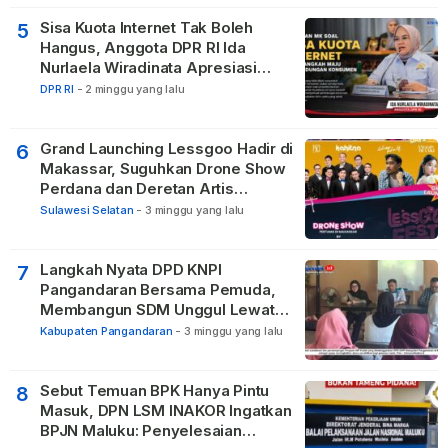
Sisa Kuota Internet Tak Boleh
5
Hangus, Anggota DPR RI Ida
Nurlaela Wiradinata Apresiasi
Putusan MK
DPR RI
-
2 minggu yang lalu
Grand Launching Lessgoo Hadir di
6
Makassar, Suguhkan Drone Show
Perdana dan Deretan Artis
Nasional
Sulawesi Selatan
-
3 minggu yang lalu
Langkah Nyata DPD KNPI
7
Pangandaran Bersama Pemuda,
Membangun SDM Unggul Lewat
Pendidikan
Kabupaten Pangandaran
-
3 minggu yang lalu
Sebut Temuan BPK Hanya Pintu
8
Masuk, DPN LSM INAKOR Ingatkan
BPJN Maluku: Penyelesaian