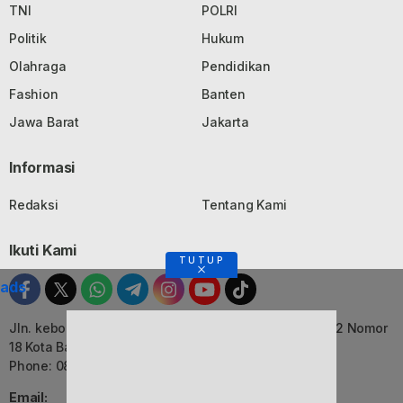
TNI
POLRI
Politik
Hukum
Olahraga
Pendidikan
Fashion
Banten
Jawa Barat
Jakarta
Informasi
Redaksi
Tentang Kami
Ikuti Kami
TUTUP
ads
Jln. kebon Jati, Komplek Ruko Luxor Permai Kavling 22 Nomor
18 Kota Bandung, Jawa Barat
Phone: 082116055552
Email: