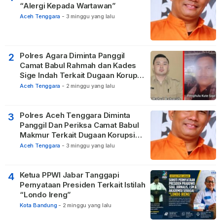
“Alergi Kepada Wartawan”
Aceh Tenggara
-
3 minggu yang lalu
Polres Agara Diminta Panggil
2
Camat Babul Rahmah dan Kades
Sige Indah Terkait Dugaan Korupsi
Dana Desa
Aceh Tenggara
-
2 minggu yang lalu
Polres Aceh Tenggara Diminta
3
Panggil Dan Periksa Camat Babul
Makmur Terkait Dugaan Korupsi
DD di 20 Desa
Aceh Tenggara
-
3 minggu yang lalu
Ketua PPWI Jabar Tanggapi
4
Pernyataan Presiden Terkait Istilah
“Londo Ireng”
Kota Bandung
-
2 minggu yang lalu