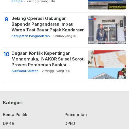
Administratif Tidak Menghapus
Korupsi
-
2 minggu yang lalu
Pertanggungjawaban Pidana
Apabila Ditemukan Unsur Tindak
Pidana
Jelang Operasi Gabungan,
9
Bapenda Pangandaran Imbau
Warga Taat Bayar Pajak Kendaraan
Kabupaten Pangandaran
-
1 bulan yang lalu
Dugaan Konflik Kepentingan
10
Mengemuka, INAKOR Sulsel Soroti
Proses Pemberian Sanksi
terhadap ASN di Bone
Sulawesi Selatan
-
2 minggu yang lalu
Kategori
Berita Politik
Pemerintah
DPR RI
DPRD