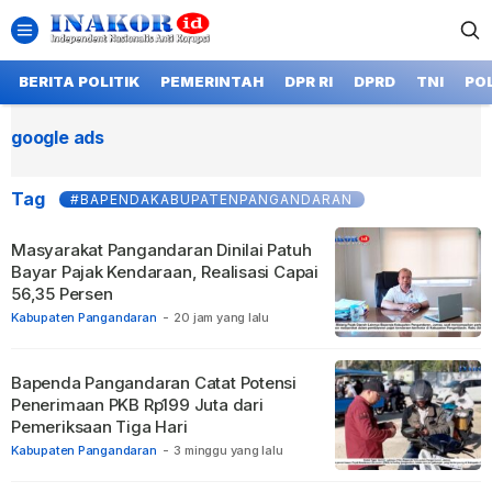
BERITA POLITIK
PEMERINTAH
DPR RI
DPRD
TNI
POL
google ads
Tag
#BAPENDAKABUPATENPANGANDARAN
Masyarakat Pangandaran Dinilai Patuh
Bayar Pajak Kendaraan, Realisasi Capai
56,35 Persen
Kabupaten Pangandaran
-
20 jam yang lalu
Bapenda Pangandaran Catat Potensi
Penerimaan PKB Rp199 Juta dari
Pemeriksaan Tiga Hari
Kabupaten Pangandaran
-
3 minggu yang lalu