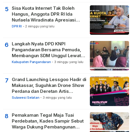
Sisa Kuota Internet Tak Boleh
5
Hangus, Anggota DPR RI Ida
Nurlaela Wiradinata Apresiasi
Putusan MK
DPR RI
-
2 minggu yang lalu
Langkah Nyata DPD KNPI
6
Pangandaran Bersama Pemuda,
Membangun SDM Unggul Lewat
Pendidikan
Kabupaten Pangandaran
-
3 minggu yang lalu
Grand Launching Lessgoo Hadir di
7
Makassar, Suguhkan Drone Show
Perdana dan Deretan Artis
Nasional
Sulawesi Selatan
-
3 minggu yang lalu
Pemakaman Tegal Maja Tuai
8
Perdebatan, Kades Sampir Sebut
Warga Dukung Pembangunan