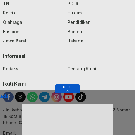
TNI
POLRI
Politik
Hukum
Olahraga
Pendidikan
Fashion
Banten
Jawa Barat
Jakarta
Informasi
Redaksi
Tentang Kami
Ikuti Kami
TUTUP
ads
Jln. kebon Jati, Komplek Ruko Luxor Permai Kavling 22 Nomor
18 Kota Bandung, Jawa Barat
Phone: 082116055552
Email: