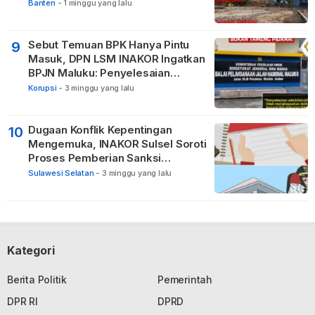
TPBU karena Dinilai Bawa Manfaat
Banten
-
1 minggu yang lalu
Sebut Temuan BPK Hanya Pintu
9
Masuk, DPN LSM INAKOR Ingatkan
BPJN Maluku: Penyelesaian
Administratif Tidak Menghapus
Korupsi
-
3 minggu yang lalu
Pertanggungjawaban Pidana
Apabila Ditemukan Unsur Tindak
Pidana
Dugaan Konflik Kepentingan
10
Mengemuka, INAKOR Sulsel Soroti
Proses Pemberian Sanksi
terhadap ASN di Bone
Sulawesi Selatan
-
3 minggu yang lalu
Kategori
Berita Politik
Pemerintah
DPR RI
DPRD