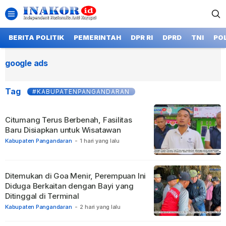
BERITA POLITIK
PEMERINTAH
DPR RI
DPRD
TNI
POL
google ads
Tag
#KABUPATENPANGANDARAN
Citumang Terus Berbenah, Fasilitas
Baru Disiapkan untuk Wisatawan
Kabupaten Pangandaran
-
1 hari yang lalu
Ditemukan di Goa Menir, Perempuan Ini
Diduga Berkaitan dengan Bayi yang
Ditinggal di Terminal
Kabupaten Pangandaran
-
2 hari yang lalu