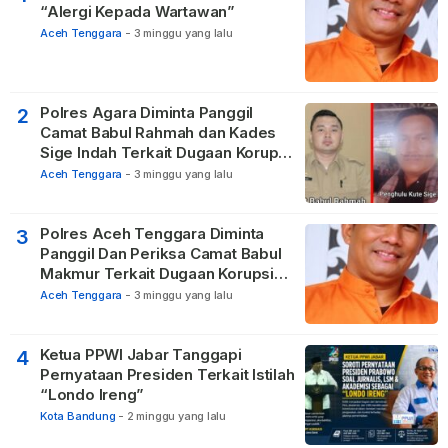
“Alergi Kepada Wartawan”
Aceh Tenggara
-
3 minggu yang lalu
Polres Agara Diminta Panggil
2
Camat Babul Rahmah dan Kades
Sige Indah Terkait Dugaan Korupsi
Dana Desa
Aceh Tenggara
-
3 minggu yang lalu
Polres Aceh Tenggara Diminta
3
Panggil Dan Periksa Camat Babul
Makmur Terkait Dugaan Korupsi
DD di 20 Desa
Aceh Tenggara
-
3 minggu yang lalu
Ketua PPWI Jabar Tanggapi
4
Pernyataan Presiden Terkait Istilah
“Londo Ireng”
Kota Bandung
-
2 minggu yang lalu