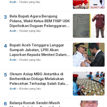
Vertikal
Aceh
-
1 bulan yang lalu
Bela Bupati Agara Berujung
3
Pidana, Wakil Ketua BEM FISIP USK
Dipolisikan Dugaan Pelanggaran
Privasi dan UU ITE
Aceh
-
3 bulan yang lalu
Bupati Aceh Tenggara Langgar
4
Sumpah Jabatan, LPRI Akan
Laporkan Kepada Menteri Dalam
Negeri
Aceh
-
2 bulan yang lalu
Oknum Aslap MBG Antartika di
5
Berhentikan Diduga Melakukan
Pelecehan Terhadap Salah Satu
Relawan
Aceh
-
6 bulan yang lalu
Belanja Rumah Sendiri Masih
6