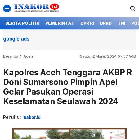
BERITA POLITIK
PEMERINTAH
DPR RI
DPRD
TNI
POL
google ads
Beranda
Aceh
Sabtu, 2 Maret 2024 07:57 WIB
Kapolres Aceh Tenggara AKBP R
Doni Sumarsono Pimpin Apel
Gelar Pasukan Operasi
Keselamatan Seulawah 2024
Penulis :
inakor.id