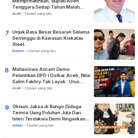
Memprihatinkan, Bupati Aceh
Tenggara Setiap Tahun Malah
Membangun Pasilitas Rumah
Aceh
-
1 bulan yang lalu
Tetangga
Unjuk Rasa Besar Besaran Selama
7
Seminggu di Kawasan Krakatau
Steel.
Banten
-
3 bulan yang lalu
Mahasiswa Ancam Demo
8
Pelantikan DPD I Golkar Aceh, Nilai
Salim Fakhry Tak Layak : Urus
Kabupaten Tak Becus.
Aceh
-
2 bulan yang lalu
Oknum Jaksa di Bungo Diduga
9
Terima Uang Puluhan Juta Dari
Isteri Terdakwa Demi Ringankan
Hukuman
Artikel
-
7 bulan yang lalu