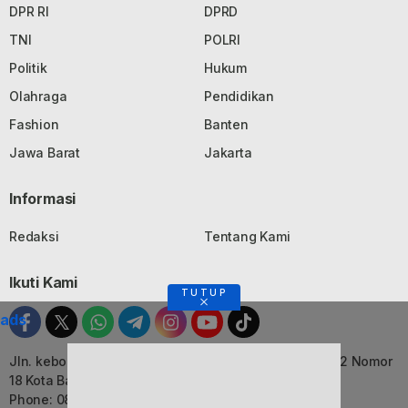
DPR RI
DPRD
TNI
POLRI
Politik
Hukum
Olahraga
Pendidikan
Fashion
Banten
Jawa Barat
Jakarta
Informasi
Redaksi
Tentang Kami
Ikuti Kami
TUTUP
ads
Jln. kebon Jati, Komplek Ruko Luxor Permai Kavling 22 Nomor
18 Kota Bandung, Jawa Barat
Phone: 082116055552