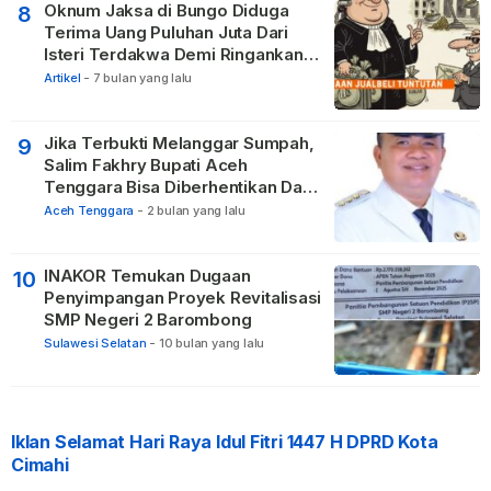
Oknum Jaksa di Bungo Diduga
8
Terima Uang Puluhan Juta Dari
Isteri Terdakwa Demi Ringankan
Hukuman
Artikel
-
7 bulan yang lalu
Jika Terbukti Melanggar Sumpah,
9
Salim Fakhry Bupati Aceh
Tenggara Bisa Diberhentikan Dari
Jabatannya
Aceh Tenggara
-
2 bulan yang lalu
INAKOR Temukan Dugaan
10
Penyimpangan Proyek Revitalisasi
SMP Negeri 2 Barombong
Sulawesi Selatan
-
10 bulan yang lalu
Iklan Selamat Hari Raya Idul Fitri 1447 H DPRD Kota
Cimahi