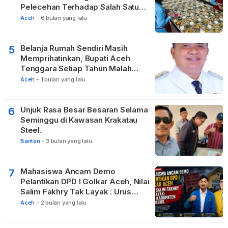
Pelecehan Terhadap Salah Satu
Relawan
Aceh
-
6 bulan yang lalu
Belanja Rumah Sendiri Masih
5
Memprihatinkan, Bupati Aceh
Tenggara Setiap Tahun Malah
Membangun Pasilitas Rumah
Aceh
-
1 bulan yang lalu
Tetangga
Unjuk Rasa Besar Besaran Selama
6
Seminggu di Kawasan Krakatau
Steel.
Banten
-
3 bulan yang lalu
Mahasiswa Ancam Demo
7
Pelantikan DPD I Golkar Aceh, Nilai
Salim Fakhry Tak Layak : Urus
Kabupaten Tak Becus.
Aceh
-
2 bulan yang lalu