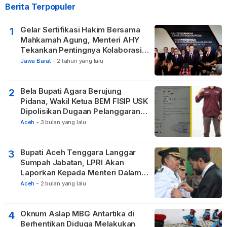
Berita Terpopuler
Gelar Sertifikasi Hakim Bersama
1
Mahkamah Agung, Menteri AHY
Tekankan Pentingnya Kolaborasi
untuk Hadirkan Keadilan bagi
Jawa Barat
-
2 tahun yang lalu
Masyarakat
Bela Bupati Agara Berujung
2
Pidana, Wakil Ketua BEM FISIP USK
Dipolisikan Dugaan Pelanggaran
Privasi dan UU ITE
Aceh
-
3 bulan yang lalu
Bupati Aceh Tenggara Langgar
3
Sumpah Jabatan, LPRI Akan
Laporkan Kepada Menteri Dalam
Negeri
Aceh
-
2 bulan yang lalu
Oknum Aslap MBG Antartika di
4
Berhentikan Diduga Melakukan