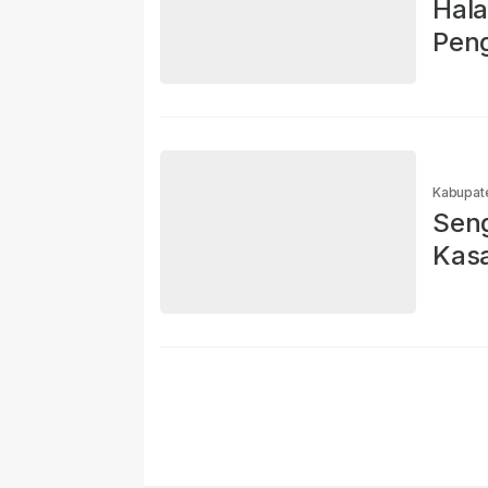
Hal
Peng
ATR
Kabupat
Seng
Kas