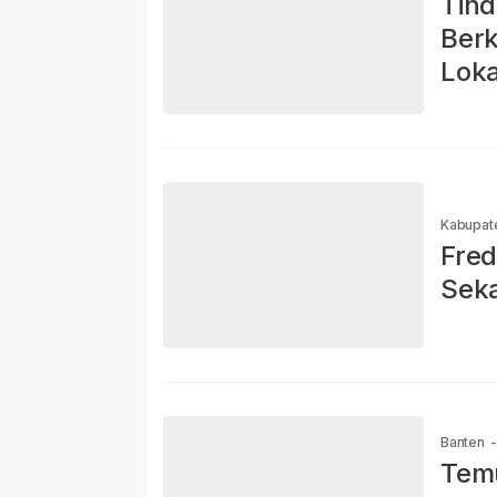
Tind
Ber
Lok
Kabupat
Fred
Seka
Banten
-
Tem