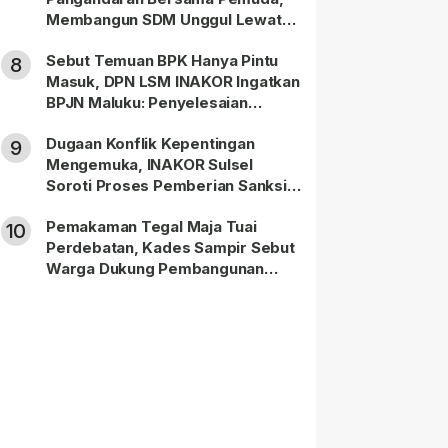
Membangun SDM Unggul Lewat
Pendidikan
Sebut Temuan BPK Hanya Pintu
8
Masuk, DPN LSM INAKOR Ingatkan
BPJN Maluku: Penyelesaian
Administratif Tidak Menghapus
Dugaan Konflik Kepentingan
Pertanggungjawaban Pidana
9
Mengemuka, INAKOR Sulsel
Apabila Ditemukan Unsur Tindak
Soroti Proses Pemberian Sanksi
Pidana
terhadap ASN di Bone
Pemakaman Tegal Maja Tuai
10
Perdebatan, Kades Sampir Sebut
Warga Dukung Pembangunan
TPBU karena Dinilai Bawa Manfaat