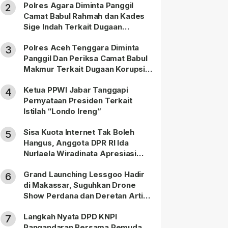
Polres Agara Diminta Panggil
2
Camat Babul Rahmah dan Kades
Sige Indah Terkait Dugaan
Korupsi Dana Desa
Polres Aceh Tenggara Diminta
3
Panggil Dan Periksa Camat Babul
Makmur Terkait Dugaan Korupsi
DD di 20 Desa
Ketua PPWI Jabar Tanggapi
4
Pernyataan Presiden Terkait
Istilah “Londo Ireng”
Sisa Kuota Internet Tak Boleh
5
Hangus, Anggota DPR RI Ida
Nurlaela Wiradinata Apresiasi
Putusan MK
Grand Launching Lessgoo Hadir
6
di Makassar, Suguhkan Drone
Show Perdana dan Deretan Artis
Nasional
Langkah Nyata DPD KNPI
7
Pangandaran Bersama Pemuda,