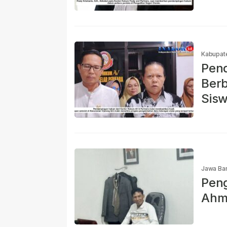
Kabupat
Pen
Berb
Sisw
Jawa Bar
Pen
Ahma