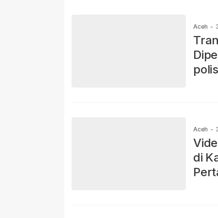
Aceh
-
Tran
Dipe
poli
Ber
Dihi
Aceh
-
Vide
di K
Pert