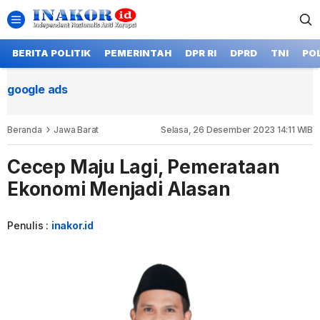
BERITA POLITIK
PEMERINTAH
DPR RI
DPRD
TNI
POL
google ads
Beranda
Jawa Barat
Selasa, 26 Desember 2023 14:11 WIB
Cecep Maju Lagi, Pemerataan
Ekonomi Menjadi Alasan
Penulis :
inakor.id