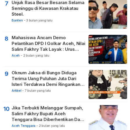
Unjuk Rasa Besar Besaran Selama
7
Seminggu di Kawasan Krakatau
Steel.
Banten
-
3 bulan yang lalu
Mahasiswa Ancam Demo
8
Pelantikan DPD I Golkar Aceh, Nilai
Salim Fakhry Tak Layak : Urus
Kabupaten Tak Becus.
Aceh
-
2 bulan yang lalu
Oknum Jaksa di Bungo Diduga
9
Terima Uang Puluhan Juta Dari
Isteri Terdakwa Demi Ringankan
Hukuman
Artikel
-
7 bulan yang lalu
Jika Terbukti Melanggar Sumpah,
10
Salim Fakhry Bupati Aceh
Tenggara Bisa Diberhentikan Dari
Jabatannya
Aceh Tenggara
-
2 bulan yang lalu