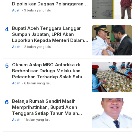
Dipolisikan Dugaan Pelanggaran
Privasi dan UU ITE
Aceh
-
3 bulan yang lalu
Bupati Aceh Tenggara Langgar
4
Sumpah Jabatan, LPRI Akan
Laporkan Kepada Menteri Dalam
Negeri
Aceh
-
2 bulan yang lalu
Oknum Aslap MBG Antartika di
5
Berhentikan Diduga Melakukan
Pelecehan Terhadap Salah Satu
Relawan
Aceh
-
6 bulan yang lalu
Belanja Rumah Sendiri Masih
6
Memprihatinkan, Bupati Aceh
Tenggara Setiap Tahun Malah
Membangun Pasilitas Rumah
Aceh
-
1 bulan yang lalu
Tetangga