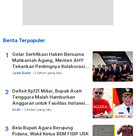
Berita Terpopuler
Gelar Sertifikasi Hakim Bersama
1
Mahkamah Agung, Menteri AHY
Tekankan Pentingnya Kolaborasi
untuk Hadirkan Keadilan bagi
Jawa Barat
-
2 tahun yang lalu
Masyarakat
Defisit Rp121 Miliar, Bupati Aceh
2
Tenggara Malah Hamburkan
Anggaran untuk Fasilitas Instansi
Vertikal
Aceh
-
2 bulan yang lalu
Bela Bupati Agara Berujung
3
Pidana, Wakil Ketua BEM FISIP USK