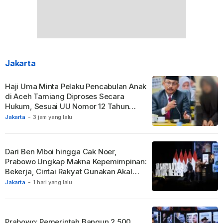
Jakarta
Haji Uma Minta Pelaku Pencabulan Anak
di Aceh Tamiang Diproses Secara
Hukum, Sesuai UU Nomor 12 Tahun
2022 Tentang TPKS
Jakarta
-
3 jam yang lalu
Dari Ben Mboi hingga Cak Noer,
Prabowo Ungkap Makna Kepemimpinan:
Bekerja, Cintai Rakyat Gunakan Akal
Sehat.
Jakarta
-
1 hari yang lalu
Prabowo: Pemerintah Bangun 2.500