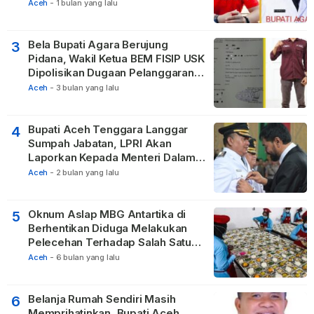
Vertikal
Aceh
-
1 bulan yang lalu
Bela Bupati Agara Berujung
3
Pidana, Wakil Ketua BEM FISIP USK
Dipolisikan Dugaan Pelanggaran
Privasi dan UU ITE
Aceh
-
3 bulan yang lalu
Bupati Aceh Tenggara Langgar
4
Sumpah Jabatan, LPRI Akan
Laporkan Kepada Menteri Dalam
Negeri
Aceh
-
2 bulan yang lalu
Oknum Aslap MBG Antartika di
5
Berhentikan Diduga Melakukan
Pelecehan Terhadap Salah Satu
Relawan
Aceh
-
6 bulan yang lalu
Belanja Rumah Sendiri Masih
6
Memprihatinkan, Bupati Aceh