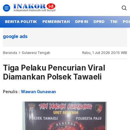
BERITA POLITIK
PEMERINTAH
DPR RI
DPRD
TNI
POL
google ads
Beranda
Sulawesi Tengah
Rabu, 1 Juli 2026 20:15 WIB
Tiga Pelaku Pencurian Viral
Diamankan Polsek Tawaeli
Penulis :
Wawan Gunawan