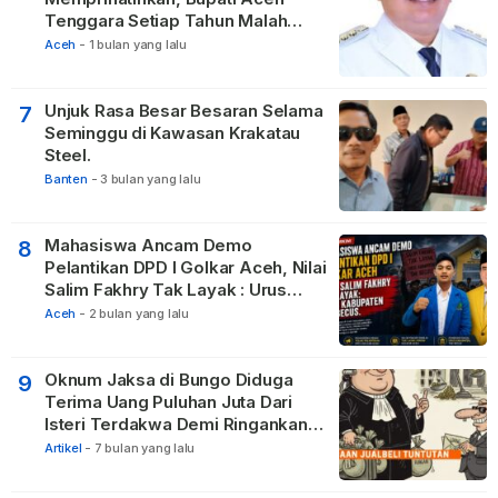
Tenggara Setiap Tahun Malah
Membangun Pasilitas Rumah
Aceh
-
1 bulan yang lalu
Tetangga
Unjuk Rasa Besar Besaran Selama
7
Seminggu di Kawasan Krakatau
Steel.
Banten
-
3 bulan yang lalu
Mahasiswa Ancam Demo
8
Pelantikan DPD I Golkar Aceh, Nilai
Salim Fakhry Tak Layak : Urus
Kabupaten Tak Becus.
Aceh
-
2 bulan yang lalu
Oknum Jaksa di Bungo Diduga
9
Terima Uang Puluhan Juta Dari
Isteri Terdakwa Demi Ringankan
Hukuman
Artikel
-
7 bulan yang lalu