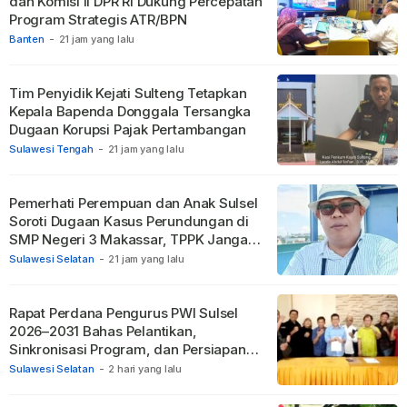
dan Komisi II DPR RI Dukung Percepatan
Program Strategis ATR/BPN
Banten
-
21 jam yang lalu
Tim Penyidik Kejati Sulteng Tetapkan
Kepala Bapenda Donggala Tersangka
Dugaan Korupsi Pajak Pertambangan
Sulawesi Tengah
-
21 jam yang lalu
Pemerhati Perempuan dan Anak Sulsel
Soroti Dugaan Kasus Perundungan di
SMP Negeri 3 Makassar, TPPK Jangan
Hanya Menjadi Formalitas
Sulawesi Selatan
-
21 jam yang lalu
Rapat Perdana Pengurus PWI Sulsel
2026–2031 Bahas Pelantikan,
Sinkronisasi Program, dan Persiapan
Porwanas 2027
Sulawesi Selatan
-
2 hari yang lalu