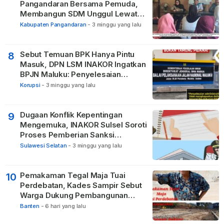
Pangandaran Bersama Pemuda,
Membangun SDM Unggul Lewat
Pendidikan
Kabupaten Pangandaran
-
3 minggu yang lalu
Sebut Temuan BPK Hanya Pintu
8
Masuk, DPN LSM INAKOR Ingatkan
BPJN Maluku: Penyelesaian
Administratif Tidak Menghapus
Korupsi
-
3 minggu yang lalu
Pertanggungjawaban Pidana
Apabila Ditemukan Unsur Tindak
Pidana
Dugaan Konflik Kepentingan
9
Mengemuka, INAKOR Sulsel Soroti
Proses Pemberian Sanksi
terhadap ASN di Bone
Sulawesi Selatan
-
3 minggu yang lalu
Pemakaman Tegal Maja Tuai
10
Perdebatan, Kades Sampir Sebut
Warga Dukung Pembangunan
TPBU karena Dinilai Bawa Manfaat
Banten
-
6 hari yang lalu