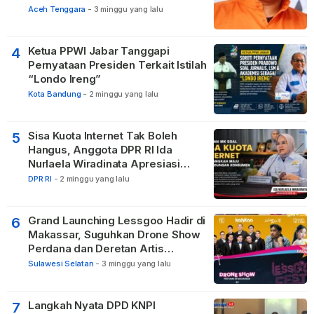
DD di 20 Desa
Aceh Tenggara
-
3 minggu yang lalu
Ketua PPWI Jabar Tanggapi
4
Pernyataan Presiden Terkait Istilah
“Londo Ireng”
Kota Bandung
-
2 minggu yang lalu
Sisa Kuota Internet Tak Boleh
5
Hangus, Anggota DPR RI Ida
Nurlaela Wiradinata Apresiasi
Putusan MK
DPR RI
-
2 minggu yang lalu
Grand Launching Lessgoo Hadir di
6
Makassar, Suguhkan Drone Show
Perdana dan Deretan Artis
Nasional
Sulawesi Selatan
-
3 minggu yang lalu
Langkah Nyata DPD KNPI
7