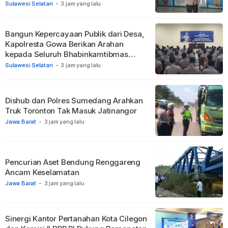
Pelayanan Prima
Sulawesi Selatan
-
3 jam yang lalu
Bangun Kepercayaan Publik dari Desa,
Kapolresta Gowa Berikan Arahan
kepada Seluruh Bhabinkamtibmas
Jajaran Polresta Gowa
Sulawesi Selatan
-
3 jam yang lalu
Dishub dan Polres Sumedang Arahkan
Truk Toronton Tak Masuk Jatinangor
Jawa Barat
-
3 jam yang lalu
Pencurian Aset Bendung Renggareng
Ancam Keselamatan
Jawa Barat
-
3 jam yang lalu
Sinergi Kantor Pertanahan Kota Cilegon