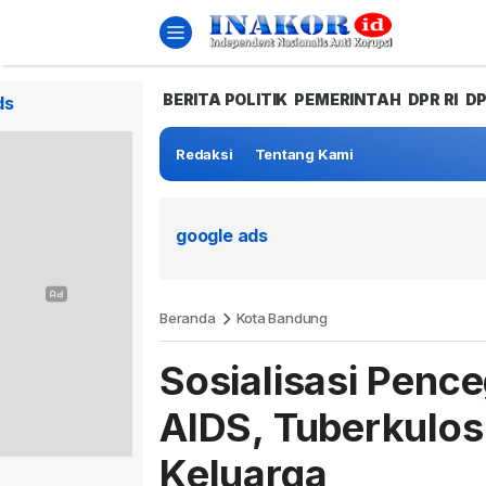
BERITA POLITIK
PEMERINTAH
DPR RI
D
ds
Redaksi
Tentang Kami
google ads
Beranda
Kota Bandung
Sosialisasi Pen
AIDS, Tuberkulos
Keluarga