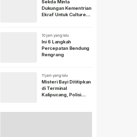
Sekda Minta
Dukungan Kementrian
Ekraf Untuk Culture
Fest Sumedang 2026
10 jam yang lalu
Ini 6 Langkah
Percepatan Bendung
Rengrang
11 jam yang lalu
Misteri Bayi Dititipkan
di Terminal
Kalipucang, Polisi
Telusuri Keberadaan
Ibu