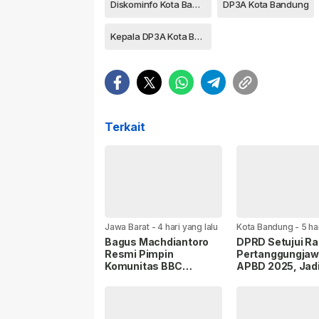
Diskominfo Kota Bandung
DP3A Kota Bandung
Kepala DP3A Kota Bandung
Terkait
Jawa Barat
-
4 hari yang lalu
Kota Bandung
-
5 ha
lalu
Bagus Machdiantoro
DPRD Setujui R
Resmi Pimpin
Pertanggungja
Komunitas BBC
APBD 2025, Jadi
Periode 2026–2031,
Perbaikan Kiner
Siap Perkuat Soliditas
Pemerintahan
dan Pengabdian untuk
Masyarakat