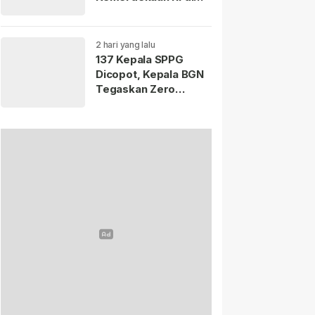
Istana Merdeka
Resmi Dibuka Hari Ini
5 Agustus 2026.
2 hari yang lalu
137 Kepala SPPG
Dicopot, Kepala BGN
Tegaskan Zero
Tolerance Kasus
Keracunan MBG.