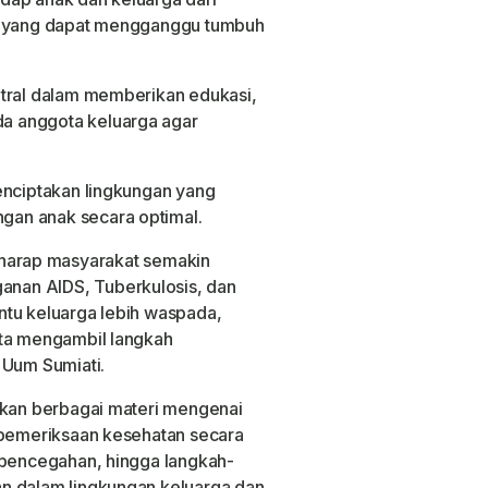
al yang dapat mengganggu tumbuh
.
ntral dalam memberikan edukasi,
a anggota keluarga agar
.
enciptakan lingkungan yang
an anak secara optimal.
berharap masyarakat semakin
nan AIDS, Tuberkulosis, dan
ntu keluarga lebih waspada,
rta mengambil langkah
 Uum Sumiati.
tkan berbagai materi mengenai
 pemeriksaan kesehatan secara
 pencegahan, hingga langkah-
n dalam lingkungan keluarga dan