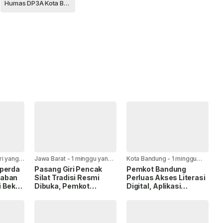
Humas DP3A Kota Bandung
ri yang
Jawa Barat
-
1 minggu yang
Kota Bandung
-
1 minggu
lalu
yang lalu
aperda
Pasang Giri Pencak
Pemkot Bandung
waban
Silat Tradisi Resmi
Perluas Akses Literasi
 Bekal
Dibuka, Pemkot
Digital, Aplikasi
ja
Bandung dan PPSI
“Maca” Siap Hadirkan
Perkuat Komitmen
Ribuan Titik Baca
Lestarikan Warisan
Budaya Nusantara