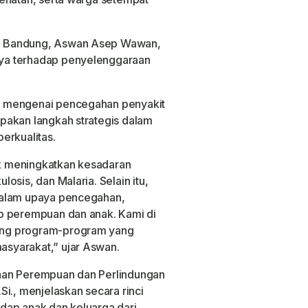
a Bandung, Aswan Asep Wawan,
ya terhadap penyelenggaraan
t mengenai pencegahan penyakit
pakan langkah strategis dalam
erkualitas.
tuk meningkatkan kesadaran
osis, dan Malaria. Selain itu,
dalam upaya pencegahan,
p perempuan dan anak. Kami di
ung program-program yang
syarakat,” ujar Aswan.
aan Perempuan dan Perlindungan
i., menjelaskan secara rinci
dap anak dan keluarga dari