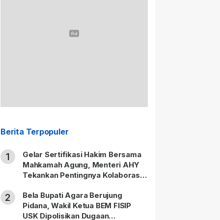
Berita Terpopuler
Gelar Sertifikasi Hakim Bersama
1
Mahkamah Agung, Menteri AHY
Tekankan Pentingnya Kolaborasi
untuk Hadirkan Keadilan bagi
Bela Bupati Agara Berujung
Masyarakat
2
Pidana, Wakil Ketua BEM FISIP
USK Dipolisikan Dugaan