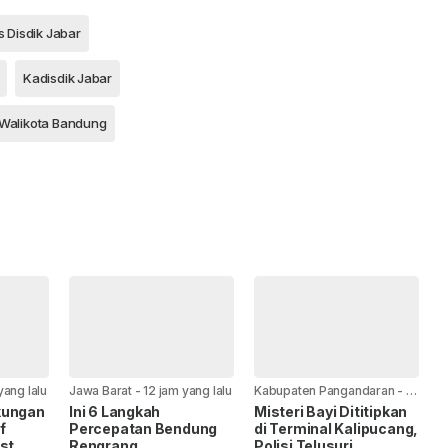
 Disdik Jabar
Kadisdik Jabar
Walikota Bandung
yang lalu
Jawa Barat
-
12 jam yang lalu
Kabupaten Pangandaran
-
13
jam yang lalu
kungan
Ini 6 Langkah
Misteri Bayi Dititipkan
f
Percepatan Bendung
di Terminal Kalipucang,
st
Rengrang
Polisi Telusuri