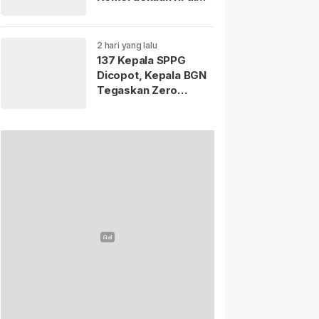
Istana Merdeka
Resmi Dibuka Hari Ini
5 Agustus 2026.
2 hari yang lalu
137 Kepala SPPG
Dicopot, Kepala BGN
Tegaskan Zero
Tolerance Kasus
Keracunan MBG.