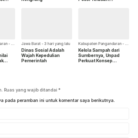
6
Keberadaan Ibu
aran
-
1
Jawa Barat
-
3 hari yang lalu
Kabupaten Pangandaran
-
3
hari yang lalu
Dinas Sosial Adalah
Kelola Sampah dari
ilai
Wajah Kepedulian
Sumbernya, Unpad
ak
Pemerintah
Perkuat Konsep
isasi
Healthy Tourism
sen
Village di Batu Hiu
n.
Ruas yang wajib ditandai
*
ya pada peramban ini untuk komentar saya berikutnya.