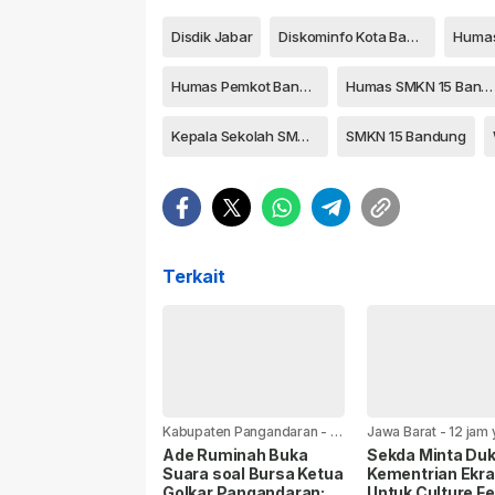
Disdik Jabar
Diskominfo Kota Bandung
Humas
Humas Pemkot Bandung
Humas SMKN 15 Bandung
Kepala Sekolah SMK 15 Bandung
SMKN 15 Bandung
Terkait
Kabupaten Pangandaran
-
8
Jawa Barat
-
12 jam 
jam yang lalu
Ade Ruminah Buka
Sekda Minta Du
Suara soal Bursa Ketua
Kementrian Ekra
Golkar Pangandaran:
Untuk Culture Fe