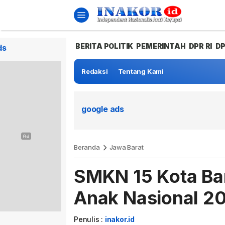
BERITA POLITIK
PEMERINTAH
DPR RI
D
ds
Redaksi
Tentang Kami
google ads
Beranda
Jawa Barat
SMKN 15 Kota Ban
Anak Nasional 2
Penulis :
inakor.id