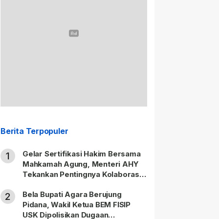
Berita Terpopuler
Gelar Sertifikasi Hakim Bersama
1
Mahkamah Agung, Menteri AHY
Tekankan Pentingnya Kolaborasi
untuk Hadirkan Keadilan bagi
Bela Bupati Agara Berujung
Masyarakat
2
Pidana, Wakil Ketua BEM FISIP
USK Dipolisikan Dugaan