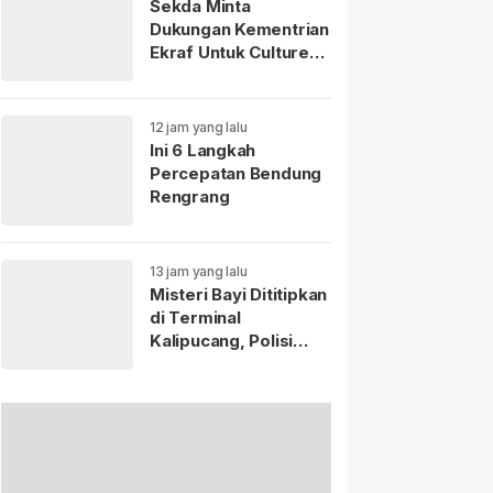
Sekda Minta
Dukungan Kementrian
Ekraf Untuk Culture
Fest Sumedang 2026
12 jam yang lalu
Ini 6 Langkah
Percepatan Bendung
Rengrang
13 jam yang lalu
Misteri Bayi Dititipkan
di Terminal
Kalipucang, Polisi
Telusuri Keberadaan
Ibu