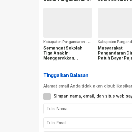
Saya Siap Jika
Sumedang 202
Diamanahkan
Kabupaten Pangandaran
-
1
Kabupaten Pangand
hari yang lalu
hari yang lalu
Semangat Sekolah
Masyarakat
Tiga Anak Ini
Pangandaran Din
Menggerakkan
Patuh Bayar Paj
Disdikpora
Kendaraan, Real
Pangandaran untuk
Capai 56,35 Per
Turun Tangan
Tinggalkan Balasan
Alamat email Anda tidak akan dipublikasika
Simpan nama, email, dan situs web sa