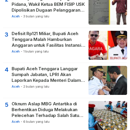
Pidana, Wakil Ketua BEM FISIP USK
Dipolisikan Dugaan Pelanggaran
Privasi dan UU ITE
Aceh
-
3 bulan yang lalu
Defisit Rp121 Miliar, Bupati Aceh
3
Tenggara Malah Hamburkan
Anggaran untuk Fasilitas Instansi
Vertikal
Aceh
-
1 bulan yang lalu
Bupati Aceh Tenggara Langgar
4
Sumpah Jabatan, LPRI Akan
Laporkan Kepada Menteri Dalam
Negeri
Aceh
-
2 bulan yang lalu
Oknum Aslap MBG Antartika di
5
Berhentikan Diduga Melakukan
Pelecehan Terhadap Salah Satu
Relawan
Aceh
-
6 bulan yang lalu