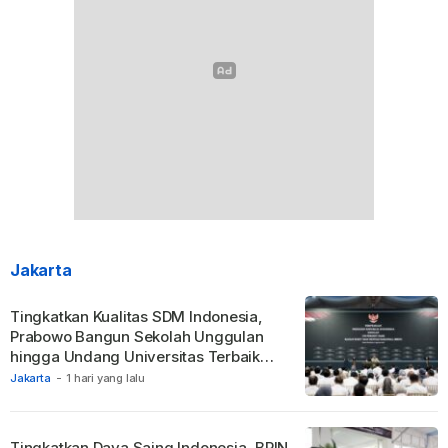
Jakarta
Tingkatkan Kualitas SDM Indonesia,
Prabowo Bangun Sekolah Unggulan
hingga Undang Universitas Terbaik
Dunia.
Jakarta
-
1 hari yang lalu
Tingkatkan Daya Saing Indonesia, BRIN