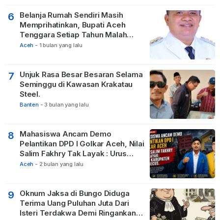
Belanja Rumah Sendiri Masih
6
Memprihatinkan, Bupati Aceh
Tenggara Setiap Tahun Malah
Membangun Pasilitas Rumah
Aceh
-
1 bulan yang lalu
Tetangga
Unjuk Rasa Besar Besaran Selama
7
Seminggu di Kawasan Krakatau
Steel.
Banten
-
3 bulan yang lalu
Mahasiswa Ancam Demo
8
Pelantikan DPD I Golkar Aceh, Nilai
Salim Fakhry Tak Layak : Urus
Kabupaten Tak Becus.
Aceh
-
2 bulan yang lalu
Oknum Jaksa di Bungo Diduga
9
Terima Uang Puluhan Juta Dari
Isteri Terdakwa Demi Ringankan