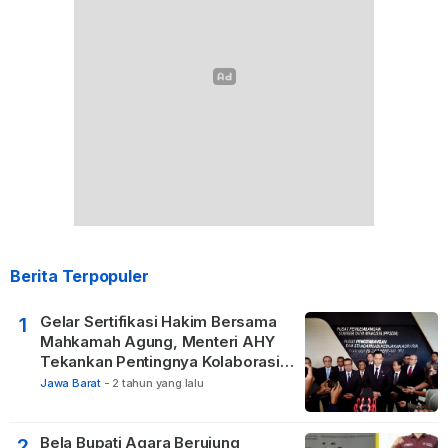
Berita Terpopuler
Gelar Sertifikasi Hakim Bersama
1
Mahkamah Agung, Menteri AHY
Tekankan Pentingnya Kolaborasi
untuk Hadirkan Keadilan bagi
Jawa Barat
-
2 tahun yang lalu
Masyarakat
Bela Bupati Agara Berujung
2