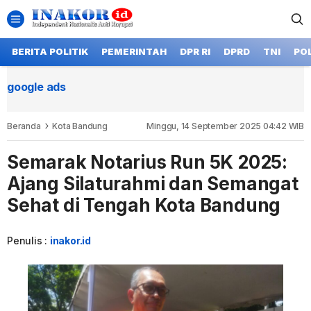
BERITA POLITIK
PEMERINTAH
DPR RI
DPRD
TNI
POL
google ads
Beranda
Kota Bandung
Minggu, 14 September 2025 04:42 WIB
Semarak Notarius Run 5K 2025:
Ajang Silaturahmi dan Semangat
Sehat di Tengah Kota Bandung
Penulis :
inakor.id