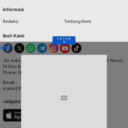
Informasi
Redaksi
Tentang Kami
Ikuti Kami
TUTUP
ads
Jln. kebon Jati, Komplek Ruko Luxor Permai Kavling 22 Nomor
18 Kota Bandung, Jawa Barat
Phone: 082116055552
Email:
inakor2105@gmail.com (Redaksi)
Jelajahi Berita di Apps Kami