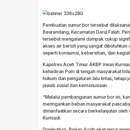
Pembuatan sumur bor tersebut dilaksa
Beurandang, Kecamatan Darul Falah. Pem
tersebut mengalami dampak cukup signif
akses air bersih yang sangat dibutuhkan 
seperti konsumsi, kebersihan, dan kegiat
Kapolres Aceh Timur AKBP Irwan Kurniad
kehadiran Polri di tengah masyarakat ti
hukum dan pengaturan lalu lintas, tetapi
jawab sosial dan kemanusiaan.
“Melalui pembangunan sumur bor ini, k
meringankan beban masyarakat pascabanji
dimanfaatkan secara berkelanjutan oleh 
Kurniadi.
Disebutkan, Polres Aceh akan terus mem