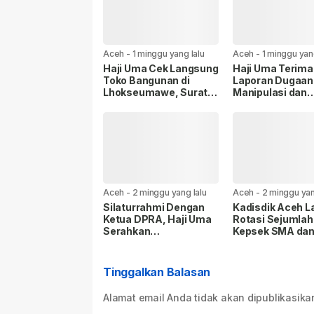
Aceh
-
1 minggu yang lalu
Aceh
-
1 minggu yan
Haji Uma Cek Langsung
Haji Uma Terima
Toko Bangunan di
Laporan Dugaan
Lhokseumawe, Surati
Manipulasi dan
Mendag Soal
Pemaksaan Duk
Kelangkaan dan
Masyarakat Terka
Lonjakan Harga Semen
Tambang di Beu
di Aceh
Ateuh Banggala
Aceh
-
2 minggu yang lalu
Aceh
-
2 minggu yan
Silaturrahmi Dengan
Kadisdik Aceh L
Ketua DPRA, Haji Uma
Rotasi Sejumlah
Serahkan
Kepsek SMA da
Rekomendasi Hasil
di Aceh Tenggar
FGD Penggunaan
Ruang Digital di Aceh
Tinggalkan Balasan
Alamat email Anda tidak akan dipublikasika