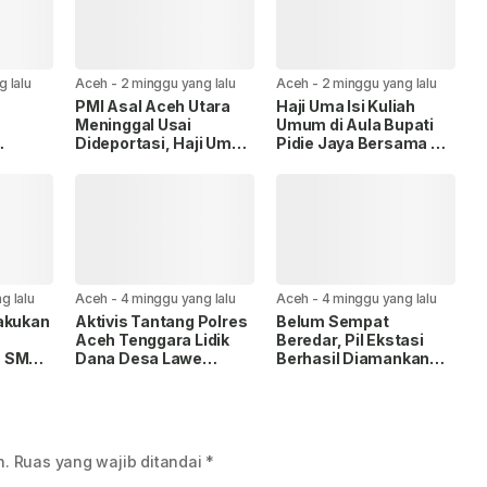
g lalu
Aceh
-
2 minggu yang lalu
Aceh
-
2 minggu yang lalu
PMI Asal Aceh Utara
Haji Uma Isi Kuliah
Meninggal Usai
Umum di Aula Bupati
Dideportasi, Haji Uma
Pidie Jaya Bersama PII
ungan
Fasilitasi Pemulangan
di Buka Wabup
it Izin
dan Antar Langsung
Bertema Aceh Emas
tong
Jenazah ke Rumah
Atau Aceh Cemas
ng
Duka
g lalu
Aceh
-
4 minggu yang lalu
Aceh
-
4 minggu yang lalu
akukan
Aktivis Tantang Polres
Belum Sempat
Aceh Tenggara Lidik
Beredar, Pil Ekstasi
n SMK
Dana Desa Lawe
Berhasil Diamankan
a
Perbunga Tahun 2023-
Satresnarkoba Polres
2025
Agara, Tiga Pelaku
Ditangkap
n.
Ruas yang wajib ditandai
*