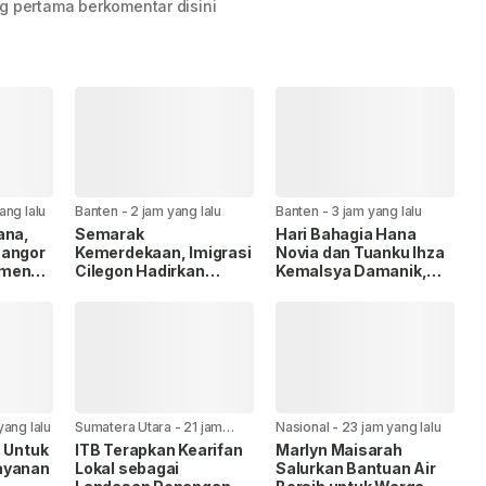
g pertama berkomentar disini
ang lalu
Banten
-
2 jam yang lalu
Banten
-
3 jam yang lalu
ana,
Semarak
Hari Bahagia Hana
nangor
Kemerdekaan, Imigrasi
Novia dan Tuanku Ihza
tmen
Cilegon Hadirkan
Kemalsya Damanik,
egis
PASPORIA Untuk
DPC GWI Kota Cilegon
Permudah Layanan
Sampaikan Ucapan
Paspor di Akhir Pekan.
Selamat.
yang lalu
Sumatera Utara
-
21 jam
Nasional
-
23 jam yang lalu
yang lalu
h Untuk
ITB Terapkan Kearifan
Marlyn Maisarah
ayanan
Lokal sebagai
Salurkan Bantuan Air