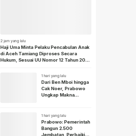
2 jam yang lalu
Haji Uma Minta Pelaku Pencabulan Anak
di Aceh Tamiang Diproses Secara
Hukum, Sesuai UU Nomor 12 Tahun 2022
Tentang TPKS
1 hari yang lalu
Dari Ben Mboi hingga
Cak Noer, Prabowo
Ungkap Makna
Kepemimpinan:
Bekerja, Cintai Rakyat
Gunakan Akal Sehat.
1 hari yang lalu
Prabowo: Pemerintah
Bangun 2.500
Jembatan, Perbaiki