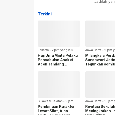
Jadilah yan
Terkini
Jakarta
-
2 jam yang lalu
Jawa Barat
-
2 jam y
Haji Uma Minta Pelaku
Milangkala Perd
Pencabulan Anak di
Sundawani Jati
Aceh Tamiang
Teguhkan Komi
Diproses Secara
Jadi Mitra Strat
Hukum, Sesuai UU
Masyarakat
Nomor 12 Tahun 2022
Tentang TPKS
Sulawesi Selatan
-
9 jam
Jawa Barat
-
18 jam 
yang lalu
Pembinaan Karakter
Revitasi Sekola
Lewat Silat, Aina
Meningkatkan L