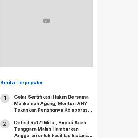
Berita Terpopuler
Gelar Sertifikasi Hakim Bersama
1
Mahkamah Agung, Menteri AHY
Tekankan Pentingnya Kolaborasi
untuk Hadirkan Keadilan bagi
Defisit Rp121 Miliar, Bupati Aceh
Masyarakat
2
Tenggara Malah Hamburkan
Anggaran untuk Fasilitas Instansi