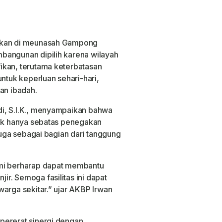
nakan di meunasah Gampong
bangunan dipilih karena wilayah
ikan, terutama keterbatasan
untuk keperluan sehari-hari,
an ibadah.
i, S.I.K., menyampaikan bahwa
dak hanya sebatas penegakan
 juga sebagai bagian dari tanggung
ami berharap dapat membantu
r. Semoga fasilitas ini dapat
warga sekitar.” ujar AKBP Irwan
pererat sinergi dengan