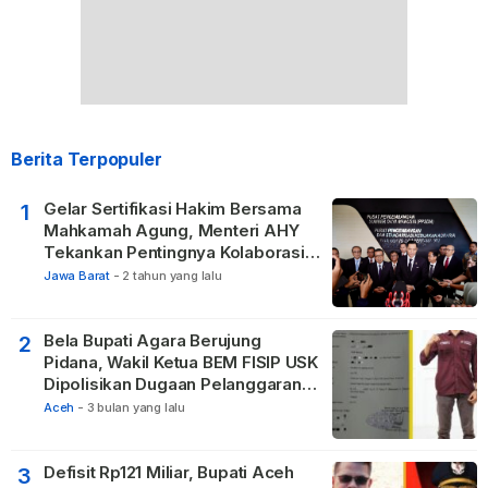
Berita Terpopuler
Gelar Sertifikasi Hakim Bersama
1
Mahkamah Agung, Menteri AHY
Tekankan Pentingnya Kolaborasi
untuk Hadirkan Keadilan bagi
Jawa Barat
-
2 tahun yang lalu
Masyarakat
Bela Bupati Agara Berujung
2
Pidana, Wakil Ketua BEM FISIP USK
Dipolisikan Dugaan Pelanggaran
Privasi dan UU ITE
Aceh
-
3 bulan yang lalu
Defisit Rp121 Miliar, Bupati Aceh
3