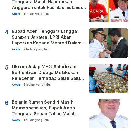
Tenggara Malah Hamburkan
Anggaran untuk Fasilitas Instansi
Vertikal
Aceh
-
1 bulan yang lalu
Bupati Aceh Tenggara Langgar
4
Sumpah Jabatan, LPRI Akan
Laporkan Kepada Menteri Dalam
Negeri
Aceh
-
2 bulan yang lalu
Oknum Aslap MBG Antartika di
5
Berhentikan Diduga Melakukan
Pelecehan Terhadap Salah Satu
Relawan
Aceh
-
6 bulan yang lalu
Belanja Rumah Sendiri Masih
6
Memprihatinkan, Bupati Aceh
Tenggara Setiap Tahun Malah
Membangun Pasilitas Rumah
Aceh
-
1 bulan yang lalu
Tetangga