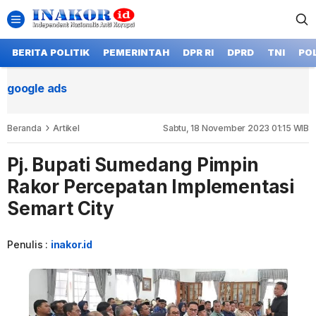
BERITA POLITIK
PEMERINTAH
DPR RI
DPRD
TNI
POL
google ads
Beranda
Artikel
Sabtu, 18 November 2023 01:15 WIB
Pj. Bupati Sumedang Pimpin
Rakor Percepatan Implementasi
Semart City
Penulis :
inakor.id