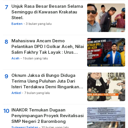
Unjuk Rasa Besar Besaran Selama
7
Seminggu di Kawasan Krakatau
Steel.
Banten
-
3 bulan yang lalu
Mahasiswa Ancam Demo
8
Pelantikan DPD I Golkar Aceh, Nilai
Salim Fakhry Tak Layak : Urus
Kabupaten Tak Becus.
Aceh
-
1 bulan yang lalu
Oknum Jaksa di Bungo Diduga
9
Terima Uang Puluhan Juta Dari
Isteri Terdakwa Demi Ringankan
Hukuman
Artikel
-
7 bulan yang lalu
INAKOR Temukan Dugaan
10
Penyimpangan Proyek Revitalisasi
SMP Negeri 2 Barombong
Sulawesi Selatan
-
10 bulan yang lalu