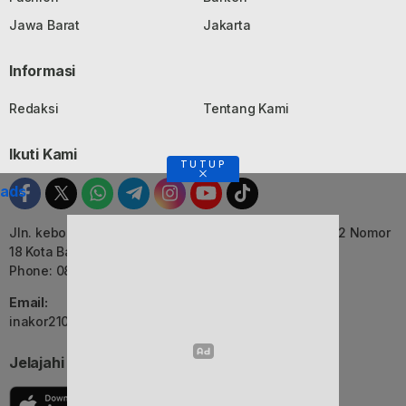
Jawa Barat
Jakarta
Informasi
Redaksi
Tentang Kami
Ikuti Kami
TUTUP
ads
Jln. kebon Jati, Komplek Ruko Luxor Permai Kavling 22 Nomor
18 Kota Bandung, Jawa Barat
Phone: 082116055552
Email:
inakor2105@gmail.com (Redaksi)
Jelajahi Berita di Apps Kami