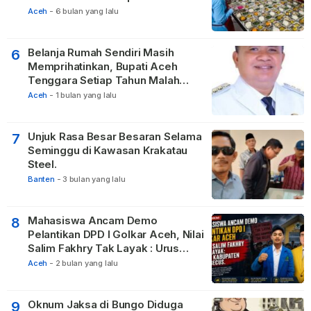
Relawan
Aceh
-
6 bulan yang lalu
Belanja Rumah Sendiri Masih
6
Memprihatinkan, Bupati Aceh
Tenggara Setiap Tahun Malah
Membangun Pasilitas Rumah
Aceh
-
1 bulan yang lalu
Tetangga
Unjuk Rasa Besar Besaran Selama
7
Seminggu di Kawasan Krakatau
Steel.
Banten
-
3 bulan yang lalu
Mahasiswa Ancam Demo
8
Pelantikan DPD I Golkar Aceh, Nilai
Salim Fakhry Tak Layak : Urus
Kabupaten Tak Becus.
Aceh
-
2 bulan yang lalu
Oknum Jaksa di Bungo Diduga
9