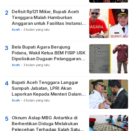
Defisit Rp121 Miliar, Bupati Aceh
2
Tenggara Malah Hamburkan
Anggaran untuk Fasilitas Instansi
Vertikal
Aceh
-
2 bulan yang lalu
Bela Bupati Agara Berujung
3
Pidana, Wakil Ketua BEM FISIP USK
Dipolisikan Dugaan Pelanggaran
Privasi dan UU ITE
Aceh
-
3 bulan yang lalu
Bupati Aceh Tenggara Langgar
4
Sumpah Jabatan, LPRI Akan
Laporkan Kepada Menteri Dalam
Negeri
Aceh
-
2 bulan yang lalu
Oknum Aslap MBG Antartika di
5
Berhentikan Diduga Melakukan
Pelecehan Terhadap Salah Satu