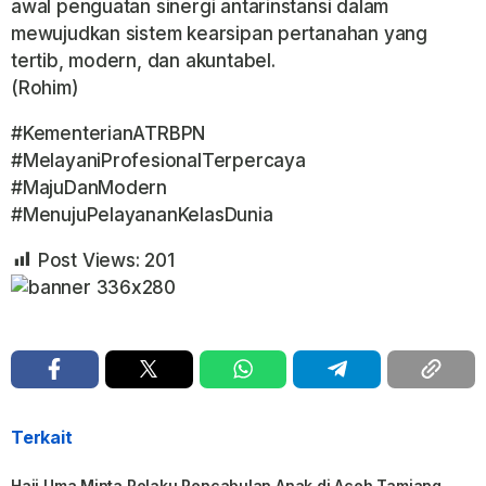
awal penguatan sinergi antarinstansi dalam
mewujudkan sistem kearsipan pertanahan yang
tertib, modern, dan akuntabel.
(Rohim)
#KementerianATRBPN
#MelayaniProfesionalTerpercaya
#MajuDanModern
#MenujuPelayananKelasDunia
Post Views:
201
Terkait
Haji Uma Minta Pelaku Pencabulan Anak di Aceh Tamiang