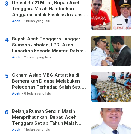
Defisit Rp121 Miliar, Bupati Aceh
3
Tenggara Malah Hamburkan
Anggaran untuk Fasilitas Instansi
Vertikal
Aceh
-
1 bulan yang lalu
Bupati Aceh Tenggara Langgar
4
Sumpah Jabatan, LPRI Akan
Laporkan Kepada Menteri Dalam
Negeri
Aceh
-
2 bulan yang lalu
Oknum Aslap MBG Antartika di
5
Berhentikan Diduga Melakukan
Pelecehan Terhadap Salah Satu
Relawan
Aceh
-
6 bulan yang lalu
Belanja Rumah Sendiri Masih
6
Memprihatinkan, Bupati Aceh
Tenggara Setiap Tahun Malah
Membangun Pasilitas Rumah
Aceh
-
1 bulan yang lalu