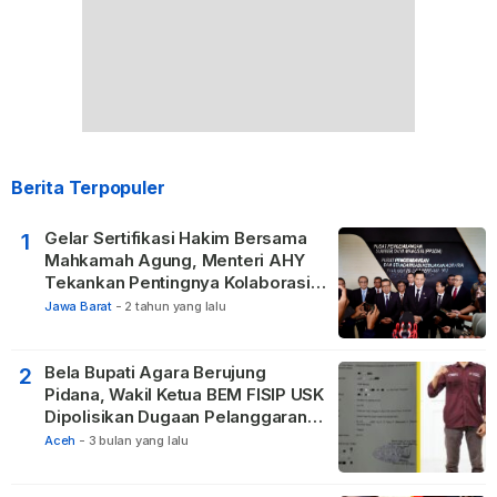
Berita Terpopuler
Gelar Sertifikasi Hakim Bersama
1
Mahkamah Agung, Menteri AHY
Tekankan Pentingnya Kolaborasi
untuk Hadirkan Keadilan bagi
Jawa Barat
-
2 tahun yang lalu
Masyarakat
Bela Bupati Agara Berujung
2
Pidana, Wakil Ketua BEM FISIP USK
Dipolisikan Dugaan Pelanggaran
Privasi dan UU ITE
Aceh
-
3 bulan yang lalu