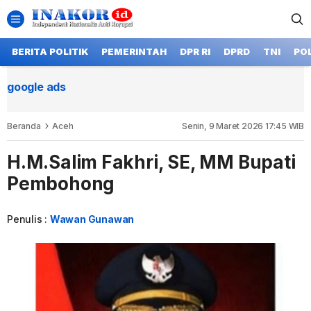
BERITA POLITIK
PEMERINTAH
DPR RI
DPRD
TNI
POL
google ads
Beranda
Aceh
Senin, 9 Maret 2026 17:45 WIB
H.M.Salim Fakhri, SE, MM Bupati
Pembohong
Penulis :
Wawan Gunawan