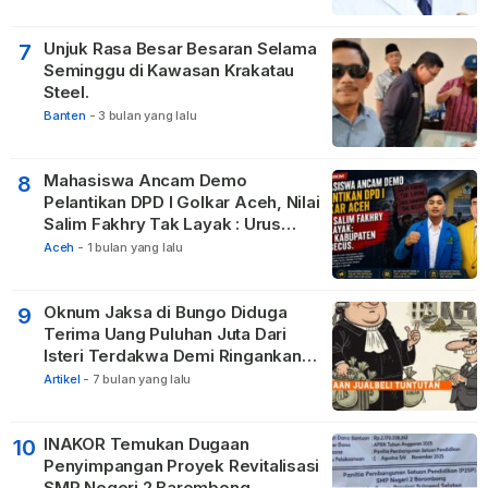
Tetangga
Unjuk Rasa Besar Besaran Selama
7
Seminggu di Kawasan Krakatau
Steel.
Banten
-
3 bulan yang lalu
Mahasiswa Ancam Demo
8
Pelantikan DPD I Golkar Aceh, Nilai
Salim Fakhry Tak Layak : Urus
Kabupaten Tak Becus.
Aceh
-
1 bulan yang lalu
Oknum Jaksa di Bungo Diduga
9
Terima Uang Puluhan Juta Dari
Isteri Terdakwa Demi Ringankan
Hukuman
Artikel
-
7 bulan yang lalu
INAKOR Temukan Dugaan
10
Penyimpangan Proyek Revitalisasi
SMP Negeri 2 Barombong