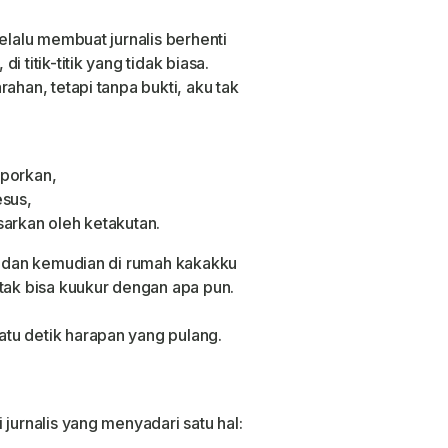
elalu membuat jurnalis berhenti
 titik-titik yang tidak biasa.
ahan, tetapi tanpa bukti, aku tak
.
aporkan,
esus,
sarkan oleh ketakutan.
ik dan kemudian di rumah kakakku
 tak bisa kuukur dengan apa pun.
tu detik harapan yang pulang.
 jurnalis yang menyadari satu hal: