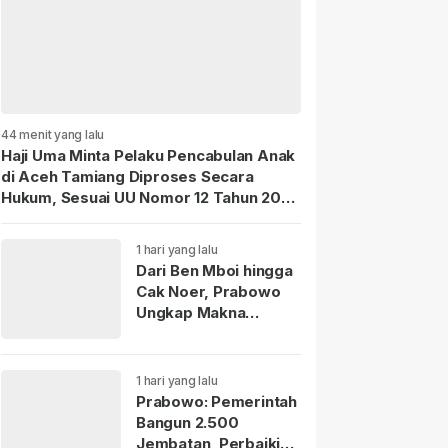
44 menit yang lalu
Haji Uma Minta Pelaku Pencabulan Anak
di Aceh Tamiang Diproses Secara
Hukum, Sesuai UU Nomor 12 Tahun 2022
Tentang TPKS
1 hari yang lalu
Dari Ben Mboi hingga
Cak Noer, Prabowo
Ungkap Makna
Kepemimpinan:
Bekerja, Cintai Rakyat
Gunakan Akal Sehat.
1 hari yang lalu
Prabowo: Pemerintah
Bangun 2.500
Jembatan, Perbaiki