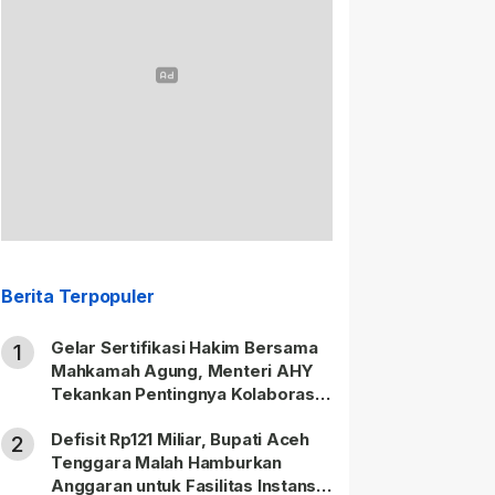
Berita Terpopuler
Gelar Sertifikasi Hakim Bersama
1
Mahkamah Agung, Menteri AHY
Tekankan Pentingnya Kolaborasi
untuk Hadirkan Keadilan bagi
Defisit Rp121 Miliar, Bupati Aceh
Masyarakat
2
Tenggara Malah Hamburkan
Anggaran untuk Fasilitas Instansi