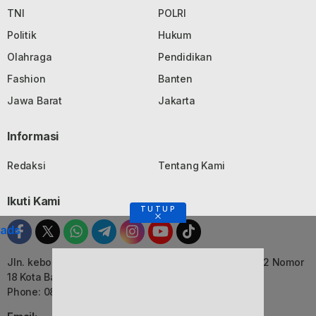
TNI
POLRI
Politik
Hukum
Olahraga
Pendidikan
Fashion
Banten
Jawa Barat
Jakarta
Informasi
Redaksi
Tentang Kami
Ikuti Kami
TUTUP
ads
Jln. kebon Jati, Komplek Ruko Luxor Permai Kavling 22 Nomor
18 Kota Bandung, Jawa Barat
Phone: 082116055552