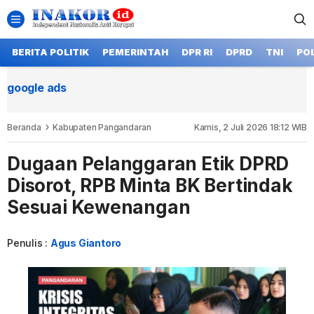
BERITA POLITIK
PEMERINTAH
DPR RI
DPRD
TNI
POL
google ads
Beranda
Kabupaten Pangandaran
Kamis, 2 Juli 2026 18:12 WIB
Dugaan Pelanggaran Etik DPRD
Disorot, RPB Minta BK Bertindak
Sesuai Kewenangan
Penulis :
Agus Giantoro