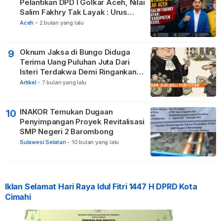
Pelantikan DPD I Golkar Aceh, Nilai
Salim Fakhry Tak Layak : Urus
Kabupaten Tak Becus.
Aceh
-
2 bulan yang lalu
Oknum Jaksa di Bungo Diduga
9
Terima Uang Puluhan Juta Dari
Isteri Terdakwa Demi Ringankan
Hukuman
Artikel
-
7 bulan yang lalu
INAKOR Temukan Dugaan
10
Penyimpangan Proyek Revitalisasi
SMP Negeri 2 Barombong
Sulawesi Selatan
-
10 bulan yang lalu
Iklan Selamat Hari Raya Idul Fitri 1447 H DPRD Kota
Cimahi