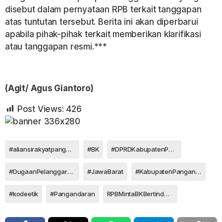
disebut dalam pernyataan RPB terkait tanggapan
atas tuntutan tersebut. Berita ini akan diperbarui
apabila pihak-pihak terkait memberikan klarifikasi
atau tanggapan resmi.***
(Agit/ Agus Giantoro)
Post Views:
426
#aliansirakyatpangandaranbergerak
#BK
#DPRDKabupatenPangandaran
#DugaanPelanggaranEtikDPRDDisorot
#JawaBarat
#KabupatenPangandaran
#kodeetik
#Pangandaran
RPBMintaBKBertindakSesuaiKewenangan