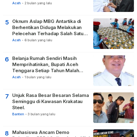
Negeri
Aceh
-
2 bulan yang lalu
Oknum Aslap MBG Antartika di
5
Berhentikan Diduga Melakukan
Pelecehan Terhadap Salah Satu
Relawan
Aceh
-
6 bulan yang lalu
Belanja Rumah Sendiri Masih
6
Memprihatinkan, Bupati Aceh
Tenggara Setiap Tahun Malah
Membangun Pasilitas Rumah
Aceh
-
1 bulan yang lalu
Tetangga
Unjuk Rasa Besar Besaran Selama
7
Seminggu di Kawasan Krakatau
Steel.
Banten
-
3 bulan yang lalu
Mahasiswa Ancam Demo
8