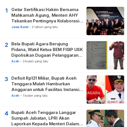
Gelar Sertifikasi Hakim Bersama
1
Mahkamah Agung, Menteri AHY
Tekankan Pentingnya Kolaborasi
untuk Hadirkan Keadilan bagi
Jawa Barat
-
2 tahun yang lalu
Masyarakat
Bela Bupati Agara Berujung
2
Pidana, Wakil Ketua BEM FISIP USK
Dipolisikan Dugaan Pelanggaran
Privasi dan UU ITE
Aceh
-
3 bulan yang lalu
Defisit Rp121 Miliar, Bupati Aceh
3
Tenggara Malah Hamburkan
Anggaran untuk Fasilitas Instansi
Vertikal
Aceh
-
1 bulan yang lalu
Bupati Aceh Tenggara Langgar
4
Sumpah Jabatan, LPRI Akan
Laporkan Kepada Menteri Dalam