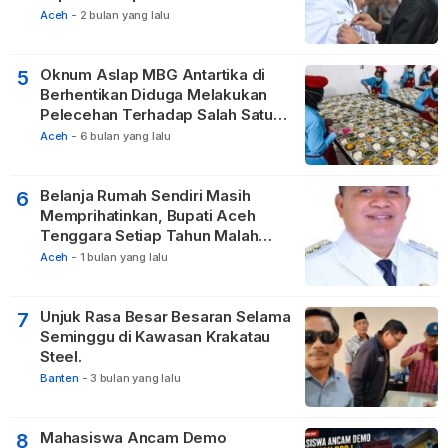
Negeri
Aceh
-
2 bulan yang lalu
Oknum Aslap MBG Antartika di
5
Berhentikan Diduga Melakukan
Pelecehan Terhadap Salah Satu
Relawan
Aceh
-
6 bulan yang lalu
Belanja Rumah Sendiri Masih
6
Memprihatinkan, Bupati Aceh
Tenggara Setiap Tahun Malah
Membangun Pasilitas Rumah
Aceh
-
1 bulan yang lalu
Tetangga
Unjuk Rasa Besar Besaran Selama
7
Seminggu di Kawasan Krakatau
Steel.
Banten
-
3 bulan yang lalu
Mahasiswa Ancam Demo
8