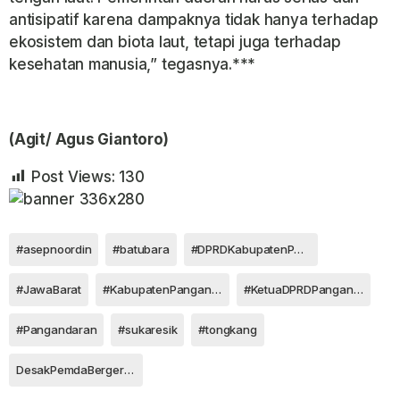
antisipatif karena dampaknya tidak hanya terhadap
ekosistem dan biota laut, tetapi juga terhadap
kesehatan manusia,” tegasnya.***
(Agit/ Agus Giantoro)
Post Views:
130
#asepnoordin
#batubara
#DPRDKabupatenPangandaran
#JawaBarat
#KabupatenPangandaran
#KetuaDPRDPangandaranSorotiAncamanPencemaranTongkangBatuBara
#Pangandaran
#sukaresik
#tongkang
DesakPemdaBergerakCepat