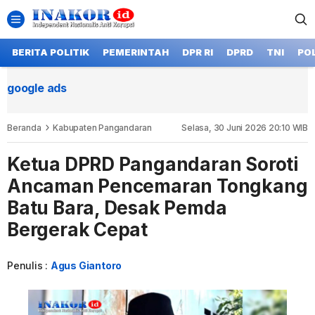
BERITA POLITIK
PEMERINTAH
DPR RI
DPRD
TNI
POL
google ads
Beranda
Kabupaten Pangandaran
Selasa, 30 Juni 2026 20:10 WIB
Ketua DPRD Pangandaran Soroti
Ancaman Pencemaran Tongkang
Batu Bara, Desak Pemda
Bergerak Cepat
Penulis :
Agus Giantoro