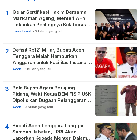
Gelar Sertifikasi Hakim Bersama
1
Mahkamah Agung, Menteri AHY
Tekankan Pentingnya Kolaborasi
untuk Hadirkan Keadilan bagi
Jawa Barat
-
2 tahun yang lalu
Masyarakat
Defisit Rp121 Miliar, Bupati Aceh
2
Tenggara Malah Hamburkan
Anggaran untuk Fasilitas Instansi
Vertikal
Aceh
-
1 bulan yang lalu
Bela Bupati Agara Berujung
3
Pidana, Wakil Ketua BEM FISIP USK
Dipolisikan Dugaan Pelanggaran
Privasi dan UU ITE
Aceh
-
3 bulan yang lalu
Bupati Aceh Tenggara Langgar
4
Sumpah Jabatan, LPRI Akan
Laporkan Kepada Menteri Dalam