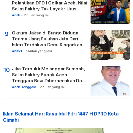
Pelantikan DPD I Golkar Aceh, Nilai
Salim Fakhry Tak Layak : Urus
Kabupaten Tak Becus.
Aceh
-
2 bulan yang lalu
Oknum Jaksa di Bungo Diduga
9
Terima Uang Puluhan Juta Dari
Isteri Terdakwa Demi Ringankan
Hukuman
Artikel
-
7 bulan yang lalu
Jika Terbukti Melanggar Sumpah,
10
Salim Fakhry Bupati Aceh
Tenggara Bisa Diberhentikan Dari
Jabatannya
Aceh Tenggara
-
2 bulan yang lalu
Iklan Selamat Hari Raya Idul Fitri 1447 H DPRD Kota
Cimahi