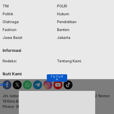
TNI
POLRI
Politik
Hukum
Olahraga
Pendidikan
Fashion
Banten
Jawa Barat
Jakarta
Informasi
Redaksi
Tentang Kami
Ikuti Kami
TUTUP
ads
Jln. kebon Jati, Komplek Ruko Luxor Permai Kavling 22 Nomor
18 Kota Bandung, Jawa Barat
Phone: 082116055552