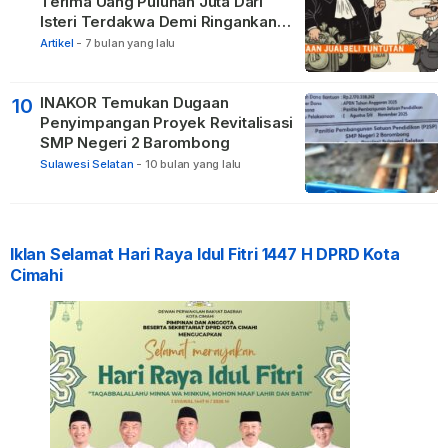
Terima Uang Puluhan Juta Dari
Isteri Terdakwa Demi Ringankan
Hukuman
Artikel
-
7 bulan yang lalu
INAKOR Temukan Dugaan
10
Penyimpangan Proyek Revitalisasi
SMP Negeri 2 Barombong
Sulawesi Selatan
-
10 bulan yang lalu
Iklan Selamat Hari Raya Idul Fitri 1447 H DPRD Kota
Cimahi