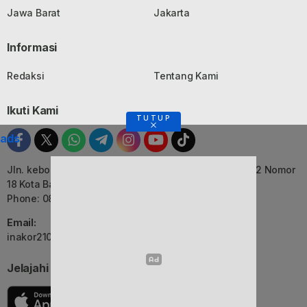
Jawa Barat
Jakarta
Informasi
Redaksi
Tentang Kami
Ikuti Kami
TUTUP
ads
Jln. kebon Jati, Komplek Ruko Luxor Permai Kavling 22 Nomor
18 Kota Bandung, Jawa Barat
Phone: 082116055552
Email:
inakor2105@gmail.com (Redaksi)
Jelajahi Berita di Apps Kami