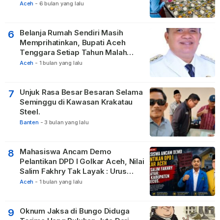
Relawan
Aceh
-
6 bulan yang lalu
Belanja Rumah Sendiri Masih
6
Memprihatinkan, Bupati Aceh
Tenggara Setiap Tahun Malah
Membangun Pasilitas Rumah
Aceh
-
1 bulan yang lalu
Tetangga
Unjuk Rasa Besar Besaran Selama
7
Seminggu di Kawasan Krakatau
Steel.
Banten
-
3 bulan yang lalu
Mahasiswa Ancam Demo
8
Pelantikan DPD I Golkar Aceh, Nilai
Salim Fakhry Tak Layak : Urus
Kabupaten Tak Becus.
Aceh
-
1 bulan yang lalu
Oknum Jaksa di Bungo Diduga
9