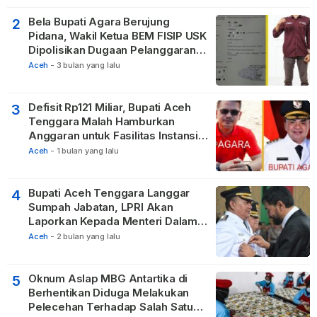
Bela Bupati Agara Berujung
2
Pidana, Wakil Ketua BEM FISIP USK
Dipolisikan Dugaan Pelanggaran
Privasi dan UU ITE
Aceh
-
3 bulan yang lalu
Defisit Rp121 Miliar, Bupati Aceh
3
Tenggara Malah Hamburkan
Anggaran untuk Fasilitas Instansi
Vertikal
Aceh
-
1 bulan yang lalu
Bupati Aceh Tenggara Langgar
4
Sumpah Jabatan, LPRI Akan
Laporkan Kepada Menteri Dalam
Negeri
Aceh
-
2 bulan yang lalu
Oknum Aslap MBG Antartika di
5
Berhentikan Diduga Melakukan
Pelecehan Terhadap Salah Satu