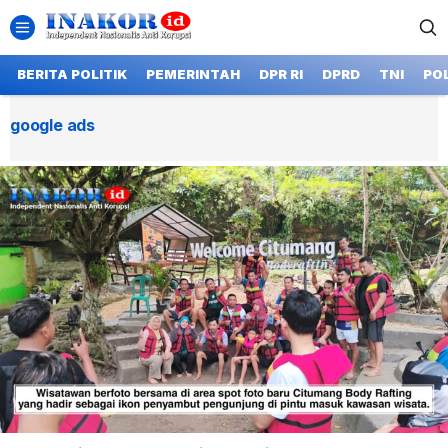
BERITA POLITIK
PEMERINTAH
DPR RI
DPRD
TNI
POL
google ads