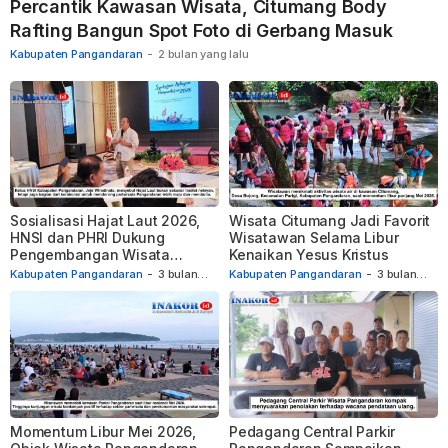
Percantik Kawasan Wisata, Citumang Body
Rafting Bangun Spot Foto di Gerbang Masuk
Kabupaten Pangandaran
-
2 bulan yang lalu
Sosialisasi Hajat Laut 2026,
Wisata Citumang Jadi Favorit
HNSI dan PHRI Dukung
Wisatawan Selama Libur
Pengembangan Wisata
Kenaikan Yesus Kristus
Pangandaran
Kabupaten Pangandaran
-
3 bulan
Kabupaten Pangandaran
-
3 bulan
yang lalu
yang lalu
Momentum Libur Mei 2026,
Pedagang Central Parkir