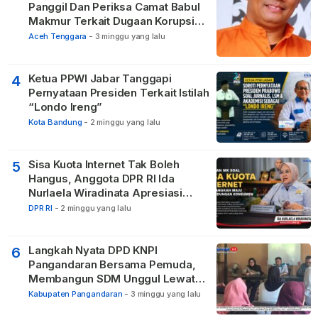
Panggil Dan Periksa Camat Babul
Makmur Terkait Dugaan Korupsi
DD di 20 Desa
Aceh Tenggara
-
3 minggu yang lalu
Ketua PPWI Jabar Tanggapi
4
Pernyataan Presiden Terkait Istilah
“Londo Ireng”
Kota Bandung
-
2 minggu yang lalu
Sisa Kuota Internet Tak Boleh
5
Hangus, Anggota DPR RI Ida
Nurlaela Wiradinata Apresiasi
Putusan MK
DPR RI
-
2 minggu yang lalu
Langkah Nyata DPD KNPI
6
Pangandaran Bersama Pemuda,
Membangun SDM Unggul Lewat
Pendidikan
Kabupaten Pangandaran
-
3 minggu yang lalu