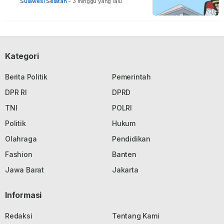
terhadap ASN di Bone
Sulawesi Selatan
-
3 minggu yang lalu
Kategori
Berita Politik
Pemerintah
DPR RI
DPRD
TNI
POLRI
Politik
Hukum
Olahraga
Pendidikan
Fashion
Banten
Jawa Barat
Jakarta
Informasi
Redaksi
Tentang Kami