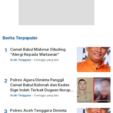
Berita Terpopuler
Camat Babul Makmur Dituding
1
“Alergi Kepada Wartawan”
Aceh Tenggara
-
3 minggu yang lalu
Polres Agara Diminta Panggil
2
Camat Babul Rahmah dan Kades
Sige Indah Terkait Dugaan Korupsi
Dana Desa
Aceh Tenggara
-
3 minggu yang lalu
Polres Aceh Tenggara Diminta
3