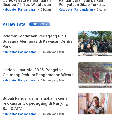
Objek Wisata Pangandaran
Pangandaran Sampaikan
Diserbu 72 Ribu Wisatawan
Pernyataan Sikap Terkait
Pendataan
Kabupaten Pangandaran
-
3 bulan
Kabupaten Pangandaran
-
3 bulan
yang lalu
yang lalu
Parawisata
INDEKS +
Polemik Pendataan Pedagang Picu
Suasana Memanas di Kawasan Central
Parkir
Kabupaten Pangandaran
-
3 bulan yang lalu
Hadapi Libur Mei 2026, Pengelola
Citumang Perkuat Pengamanan Wisata
Kabupaten Pangandaran
-
3 bulan yang lalu
Bupati Pangandaran siapkan skema
relokasi untuk pedagang di Nanjung
Sari & ATV
Kabupaten Pangandaran
-
3 bulan yang lalu