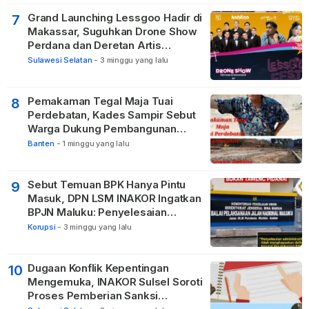
Grand Launching Lessgoo Hadir di
7
Makassar, Suguhkan Drone Show
Perdana dan Deretan Artis
Nasional
Sulawesi Selatan
-
3 minggu yang lalu
Pemakaman Tegal Maja Tuai
8
Perdebatan, Kades Sampir Sebut
Warga Dukung Pembangunan
TPBU karena Dinilai Bawa Manfaat
Banten
-
1 minggu yang lalu
Sebut Temuan BPK Hanya Pintu
9
Masuk, DPN LSM INAKOR Ingatkan
BPJN Maluku: Penyelesaian
Administratif Tidak Menghapus
Korupsi
-
3 minggu yang lalu
Pertanggungjawaban Pidana
Apabila Ditemukan Unsur Tindak
Pidana
Dugaan Konflik Kepentingan
10
Mengemuka, INAKOR Sulsel Soroti
Proses Pemberian Sanksi