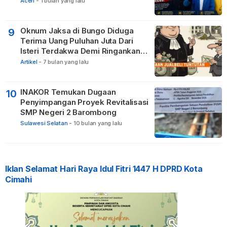
Aceh
-
1 bulan yang lalu
Oknum Jaksa di Bungo Diduga
9
Terima Uang Puluhan Juta Dari
Isteri Terdakwa Demi Ringankan
Hukuman
Artikel
-
7 bulan yang lalu
INAKOR Temukan Dugaan
10
Penyimpangan Proyek Revitalisasi
SMP Negeri 2 Barombong
Sulawesi Selatan
-
10 bulan yang lalu
Iklan Selamat Hari Raya Idul Fitri 1447 H DPRD Kota
Cimahi