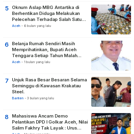
Oknum Aslap MBG Antartika di
5
Berhentikan Diduga Melakukan
Pelecehan Terhadap Salah Satu
Relawan
Aceh
-
6 bulan yang lalu
Belanja Rumah Sendiri Masih
6
Memprihatinkan, Bupati Aceh
Tenggara Setiap Tahun Malah
Membangun Pasilitas Rumah
Aceh
-
1 bulan yang lalu
Tetangga
Unjuk Rasa Besar Besaran Selama
7
Seminggu di Kawasan Krakatau
Steel.
Banten
-
3 bulan yang lalu
Mahasiswa Ancam Demo
8
Pelantikan DPD I Golkar Aceh, Nilai
Salim Fakhry Tak Layak : Urus
Kabupaten Tak Becus.