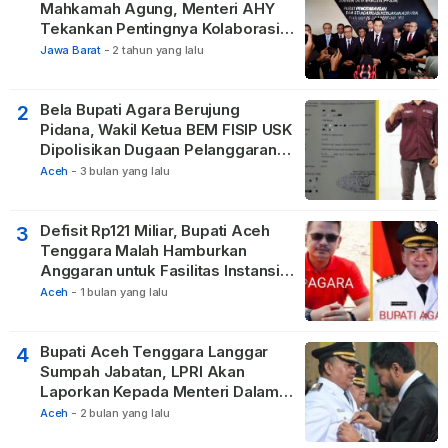
Mahkamah Agung, Menteri AHY
Tekankan Pentingnya Kolaborasi
untuk Hadirkan Keadilan bagi
Jawa Barat
-
2 tahun yang lalu
Masyarakat
Bela Bupati Agara Berujung
2
Pidana, Wakil Ketua BEM FISIP USK
Dipolisikan Dugaan Pelanggaran
Privasi dan UU ITE
Aceh
-
3 bulan yang lalu
Defisit Rp121 Miliar, Bupati Aceh
3
Tenggara Malah Hamburkan
Anggaran untuk Fasilitas Instansi
Vertikal
Aceh
-
1 bulan yang lalu
Bupati Aceh Tenggara Langgar
4
Sumpah Jabatan, LPRI Akan
Laporkan Kepada Menteri Dalam
Negeri
Aceh
-
2 bulan yang lalu