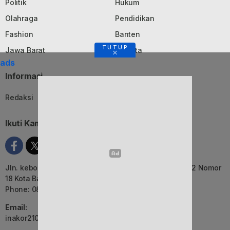
Politik
Hukum
Olahraga
Pendidikan
Fashion
Banten
TUTUP
Jawa Barat
Jakarta
ads
Informasi
Redaksi
Tentang Kami
Ikuti Kami
Jln. kebon Jati, Komplek Ruko Luxor Permai Kavling 22 Nomor
18 Kota Bandung, Jawa Barat
Phone: 082116055552
Email:
inakor2105@gmail.com (Redaksi)