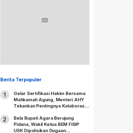
Berita Terpopuler
Gelar Sertifikasi Hakim Bersama
1
Mahkamah Agung, Menteri AHY
Tekankan Pentingnya Kolaborasi
untuk Hadirkan Keadilan bagi
Bela Bupati Agara Berujung
Masyarakat
2
Pidana, Wakil Ketua BEM FISIP
USK Dipolisikan Dugaan