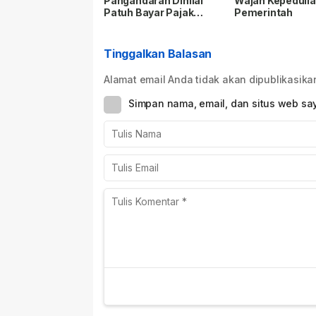
Pangandaran Dinilai
Wajah Kepeduli
Patuh Bayar Pajak
Pemerintah
Kendaraan, Realisasi
Capai 56,35 Persen
Tinggalkan Balasan
Alamat email Anda tidak akan dipublikasika
Simpan nama, email, dan situs web sa