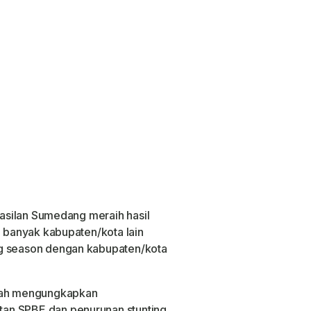
rhasilan Sumedang meraih hasil
a banyak kabupaten/kota lain
ng season dengan kabupaten/kota
mzah mengungkapkan
an SPBE dan penurunan stunting