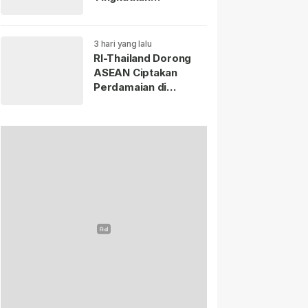
Perdagangan hingga
USD 20 Miliar pada
2030.
3 hari yang lalu
RI-Thailand Dorong
ASEAN Ciptakan
Perdamaian di
Myanmar Lewat
Konsensus 5 Poin