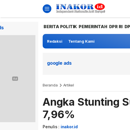
BERITA POLITIK
PEMERINTAH
DPR RI
D
ds
Redaksi
Tentang Kami
google ads
Beranda
Artikel
Angka Stunting 
7,96%
Penulis :
inakor.id