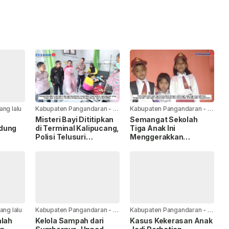
ang lalu
Kabupaten Pangandaran
-
4
Kabupaten Pangandaran
-
21
jam yang lalu
jam yang lalu
Misteri Bayi Dititipkan
Semangat Sekolah
dung
di Terminal Kalipucang,
Tiga Anak Ini
Polisi Telusuri
Menggerakkan
Keberadaan Ibu
Disdikpora
Pangandaran untuk
Turun Tangan
yang lalu
Kabupaten Pangandaran
-
3
Kabupaten Pangandaran
-
3
hari yang lalu
hari yang lalu
alah
Kelola Sampah dari
Kasus Kekerasan Anak