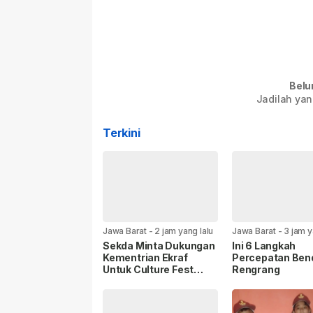
Belu
Jadilah yan
Terkini
Jawa Barat
-
2 jam yang lalu
Jawa Barat
-
3 jam y
Sekda Minta Dukungan
Ini 6 Langkah
Kementrian Ekraf
Percepatan Ben
Untuk Culture Fest
Rengrang
Sumedang 2026