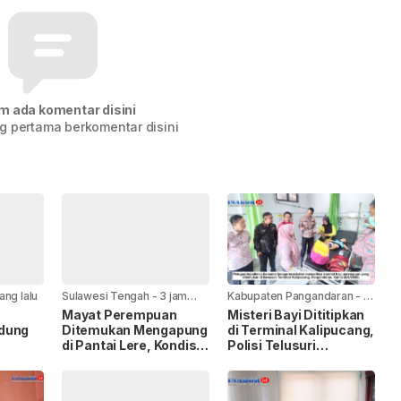
m ada komentar disini
g pertama berkomentar disini
ang lalu
Sulawesi Tengah
-
3 jam
Kabupaten Pangandaran
-
4
yang lalu
jam yang lalu
Mayat Perempuan
Misteri Bayi Dititipkan
dung
Ditemukan Mengapung
di Terminal Kalipucang,
di Pantai Lere, Kondisi
Polisi Telusuri
Sudah Terurai
Keberadaan Ibu