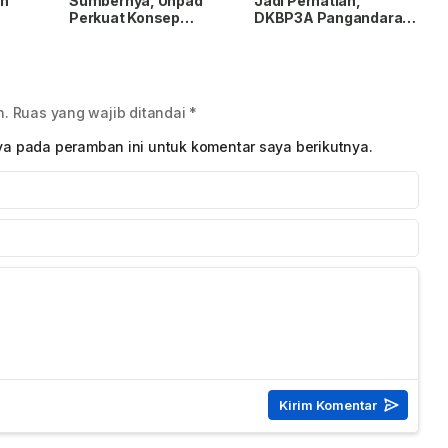
an
Sumbernya, Unpad
Jadi Perhatian,
Perkuat Konsep
DKBP3A Pangandaran
Healthy Tourism
Perkuat Pendampingan
Village di Batu Hiu
Korban
n.
Ruas yang wajib ditandai
*
ya pada peramban ini untuk komentar saya berikutnya.