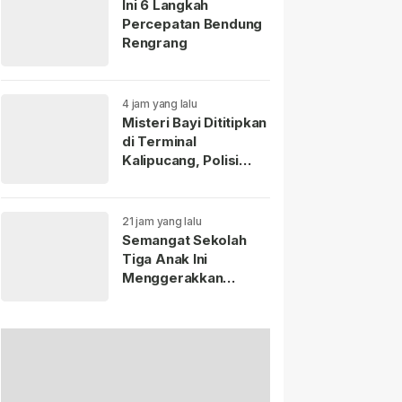
Ini 6 Langkah
Percepatan Bendung
Rengrang
4 jam yang lalu
Misteri Bayi Dititipkan
di Terminal
Kalipucang, Polisi
Telusuri Keberadaan
Ibu
21 jam yang lalu
Semangat Sekolah
Tiga Anak Ini
Menggerakkan
Disdikpora
Pangandaran untuk
Turun Tangan