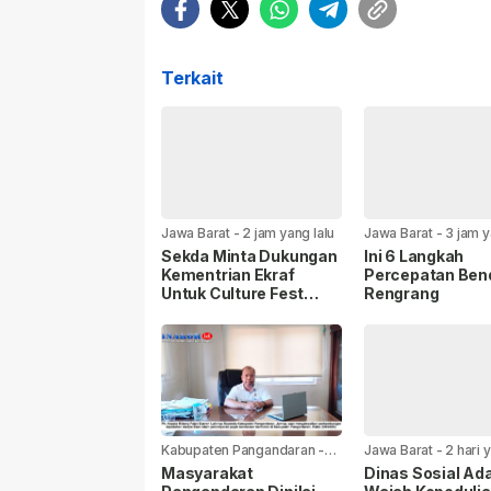
Terkait
Jawa Barat
-
2 jam yang lalu
Jawa Barat
-
3 jam y
Sekda Minta Dukungan
Ini 6 Langkah
Kementrian Ekraf
Percepatan Ben
Untuk Culture Fest
Rengrang
Sumedang 2026
Kabupaten Pangandaran
-
Jawa Barat
-
2 hari 
23 jam yang lalu
Masyarakat
Dinas Sosial Ad