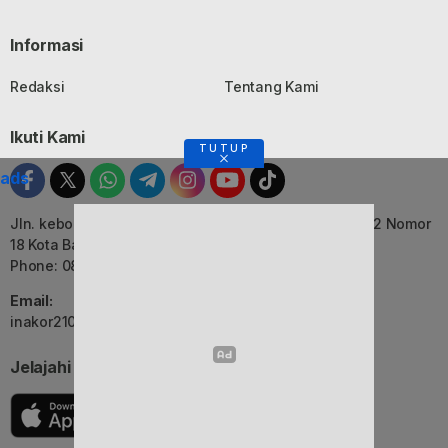
Informasi
Redaksi
Tentang Kami
Ikuti Kami
TUTUP
ads
Jln. kebon Jati, Komplek Ruko Luxor Permai Kavling 22 Nomor
18 Kota Bandung, Jawa Barat
Phone: 082116055552
Email:
inakor2105@gmail.com (Redaksi)
Jelajahi Berita di Apps Kami