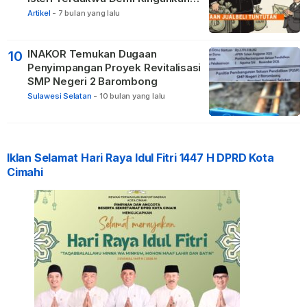
Hukuman
Artikel
-
7 bulan yang lalu
INAKOR Temukan Dugaan
10
Penyimpangan Proyek Revitalisasi
SMP Negeri 2 Barombong
Sulawesi Selatan
-
10 bulan yang lalu
Iklan Selamat Hari Raya Idul Fitri 1447 H DPRD Kota
Cimahi