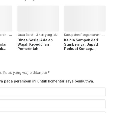
6
Keberadaan Ibu
aran
-
2
Jawa Barat
-
3 hari yang lalu
Kabupaten Pangandaran
-
4
hari yang lalu
Dinas Sosial Adalah
Kelola Sampah dari
ilai
Wajah Kepedulian
Sumbernya, Unpad
ak
Pemerintah
Perkuat Konsep
isasi
Healthy Tourism
sen
Village di Batu Hiu
n.
Ruas yang wajib ditandai
*
ya pada peramban ini untuk komentar saya berikutnya.