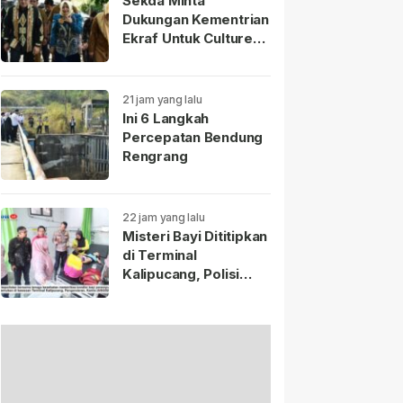
Sekda Minta
Dukungan Kementrian
Ekraf Untuk Culture
Fest Sumedang 2026
21 jam yang lalu
Ini 6 Langkah
Percepatan Bendung
Rengrang
22 jam yang lalu
Misteri Bayi Dititipkan
di Terminal
Kalipucang, Polisi
Telusuri Keberadaan
Ibu