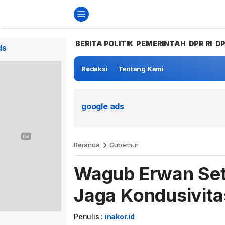
BERITA POLITIK
PEMERINTAH
DPR RI
D
ds
Redaksi
Tentang Kami
google ads
Beranda
Gubernur
Wagub Erwan Set
Jaga Kondusivita
Penulis :
inakor.id