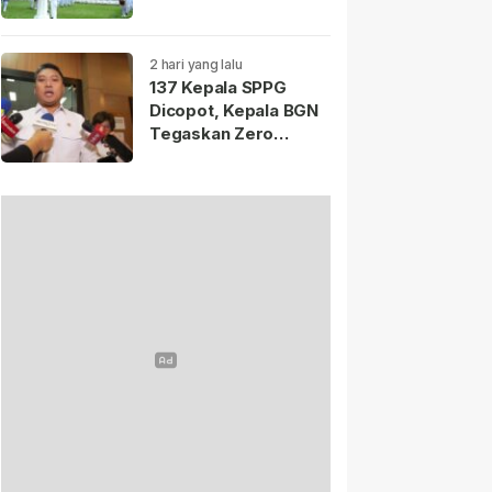
Istana Merdeka
Resmi Dibuka Hari Ini
5 Agustus 2026.
2 hari yang lalu
137 Kepala SPPG
Dicopot, Kepala BGN
Tegaskan Zero
Tolerance Kasus
Keracunan MBG.