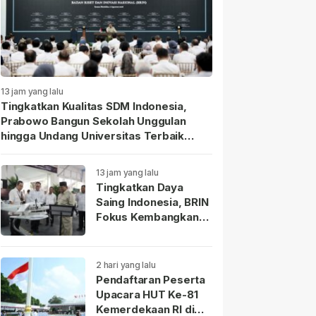
13 jam yang lalu
Tingkatkan Kualitas SDM Indonesia,
Prabowo Bangun Sekolah Unggulan
hingga Undang Universitas Terbaik
Dunia.
13 jam yang lalu
Tingkatkan Daya
Saing Indonesia, BRIN
Fokus Kembangkan
Teknologi Nuklir
hingga AI.
2 hari yang lalu
Pendaftaran Peserta
Upacara HUT Ke-81
Kemerdekaan RI di