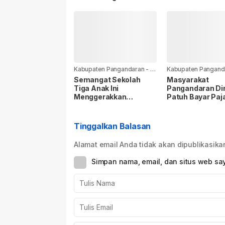
Saya Siap Jika
Sumedang 202
Diamanahkan
Kabupaten Pangandaran
-
2
Kabupaten Pangand
hari yang lalu
hari yang lalu
Semangat Sekolah
Masyarakat
Tiga Anak Ini
Pangandaran Din
Menggerakkan
Patuh Bayar Paj
Disdikpora
Kendaraan, Real
Pangandaran untuk
Capai 56,35 Per
Turun Tangan
Tinggalkan Balasan
Alamat email Anda tidak akan dipublikasika
Simpan nama, email, dan situs web sa