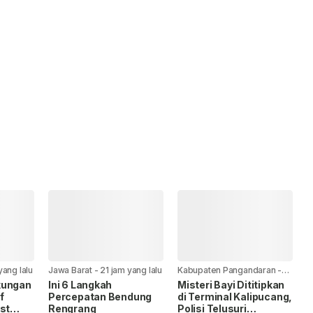
yang lalu
Jawa Barat
-
21 jam yang lalu
Kabupaten Pangandaran
-
22 jam yang lalu
kungan
Ini 6 Langkah
Misteri Bayi Dititipkan
f
Percepatan Bendung
di Terminal Kalipucang,
st
Rengrang
Polisi Telusuri