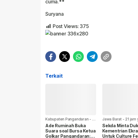
cuma.**
Suryana
Post Views:
375
Terkait
Kabupaten Pangandaran
-
17
Jawa Barat
-
21 jam 
jam yang lalu
Ade Ruminah Buka
Sekda Minta Du
Suara soal Bursa Ketua
Kementrian Ekra
Golkar Pangandaran:
Untuk Culture Fe