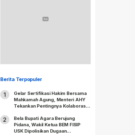
Berita Terpopuler
Gelar Sertifikasi Hakim Bersama
1
Mahkamah Agung, Menteri AHY
Tekankan Pentingnya Kolaborasi
untuk Hadirkan Keadilan bagi
Bela Bupati Agara Berujung
Masyarakat
2
Pidana, Wakil Ketua BEM FISIP
USK Dipolisikan Dugaan