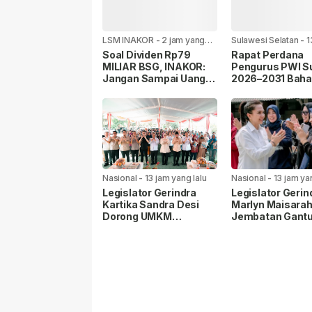
LSM INAKOR
-
2 jam yang
Sulawesi Selatan
-
1
lalu
yang lalu
Soal Dividen Rp79
Rapat Perdana
MILIAR BSG, INAKOR:
Pengurus PWI Su
Jangan Sampai Uang
2026–2031 Bah
Rakyat Hanya Diputar
Pelantikan,
Dalam Ruang Politik
Sinkronisasi Pr
dan Persiapan
Porwanas 2027
Nasional
-
13 jam yang lalu
Nasional
-
13 jam ya
Legislator Gerindra
Legislator Gerin
Kartika Sandra Desi
Marlyn Maisarah
Dorong UMKM
Jembatan Gant
Palembang Lindungi
Cibeber, Pastik
Merek Usaha.
Aspirasi Warga
Terlaksana.