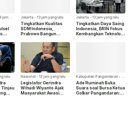
3 jam
Jakarta
-
13 jam yang lalu
Jakarta
-
13 jam yang lalu
Tingkatkan Kualitas
Tingkatkan Daya Saing
lsel
SDM Indonesia,
Indonesia, BRIN Fokus
as
Prabowo Bangun
Kembangkan Teknologi
Sekolah Unggulan
Nuklir hingga AI.
ogram,
hingga Undang
Universitas Terbaik
Dunia.
ng lalu
Nasional
-
13 jam yang lalu
Kabupaten Pangandaran
-
17
jam yang lalu
dra
Legislator Gerindra
Ade Ruminah Buka
 Tinjau
Wihadi Wiyanto Ajak
Suara soal Bursa Ketua
ung
Masyarakat Awasi
Golkar Pangandaran:
an
Program Makan Bergizi
Saya Siap Jika
Gratis agar Tepat
Diamanahkan
Sasaran.