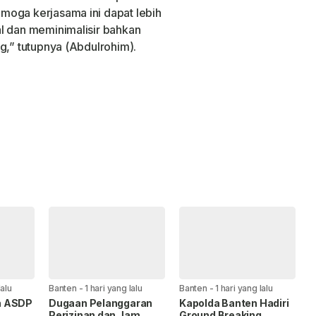
moga kerjasama ini dapat lebih
l dan meminimalisir bahkan
g,” tutupnya (Abdulrohim).
lalu
Banten
-
1 hari yang lalu
Banten
-
1 hari yang lalu
n ASDP
Dugaan Pelanggaran
Kapolda Banten Hadiri
Perizinan dan Jam
Ground Breaking