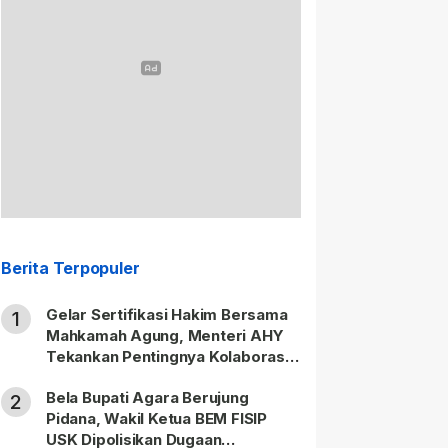
Berita Terpopuler
Gelar Sertifikasi Hakim Bersama
1
Mahkamah Agung, Menteri AHY
Tekankan Pentingnya Kolaborasi
untuk Hadirkan Keadilan bagi
Bela Bupati Agara Berujung
Masyarakat
2
Pidana, Wakil Ketua BEM FISIP
USK Dipolisikan Dugaan