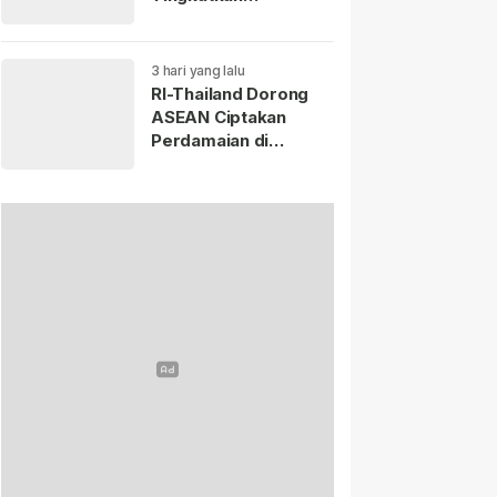
Perdagangan hingga
USD 20 Miliar pada
2030.
3 hari yang lalu
RI-Thailand Dorong
ASEAN Ciptakan
Perdamaian di
Myanmar Lewat
Konsensus 5 Poin