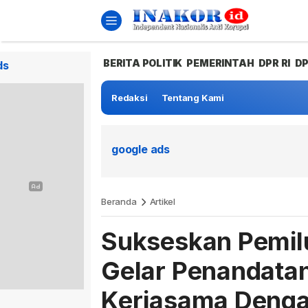
BERITA POLITIK
PEMERINTAH
DPR RI
D
ds
Redaksi
Tentang Kami
google ads
Beranda
Artikel
Sukseskan Pemil
Gelar Penandatan
Kerjasama Denga