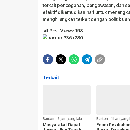
terkait pencegahan, pengawasan, dan se
efektif dikemudikan hari untuk menangka
menghilangkan terkait dengan politik uan
Post Views:
198
Terkait
Banten
-
3 jam yang lalu
Banten
-
1 hari yang 
Masyarakat Dapat
Enam Pelabuha
Jadwal Ukur Tanah
Resmi Terapkan