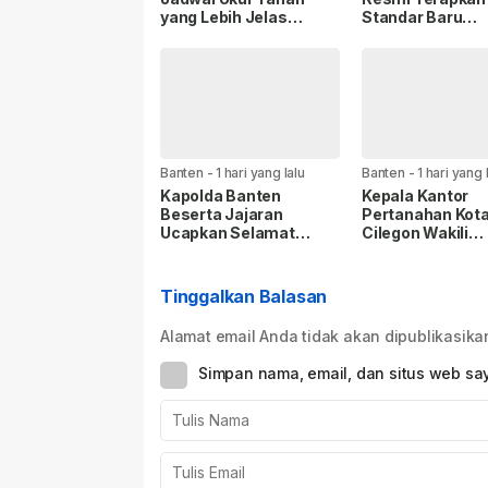
yang Lebih Jelas
Standar Baru
Berkat Layanan
Keselamatan Na
Pengukuran Terjadwal.
Banten
-
1 hari yang lalu
Banten
-
1 hari yang 
Kapolda Banten
Kepala Kantor
Beserta Jajaran
Pertanahan Kot
Ucapkan Selamat
Cilegon Wakili
Ulang Tahun ke-59
Kementerian A
Panglima TNI Jenderal
pada Turnamen 
TNI Agus Subiyanto
Piala Gubernur 
Tinggalkan Balasan
Jakarta 2026
Alamat email Anda tidak akan dipublikasika
Simpan nama, email, dan situs web sa