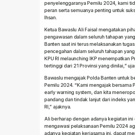
penyelenggaranya Pemilu 2024, kami tid
peran serta semuanya penting untuk suk
Ihsan.
Ketua Bawaslu Ali Faisal mengatakan pi
pengawasan dalam seluruh tahapan yang
Banten saat ini terus melaksanakan tuga
pencegahan dalam seluruh tahapan yang 
KPU RI melaunching IKP menempatkan Pr
tertinggi dari 21 Provinsi yang dinilai,” uj
Bawaslu mengajak Polda Banten untuk 
Pemilu 2024. “Kami mengajak bersama P
early warning system, dan kita menerop
pandang dan tindak lanjut dari indeks ya
RI,” ajaknya.
Ali berharap dengan adanya kegiatan in
mengawasi pelaksanaan Pemilu 2024 a
adanya kegiatan kerjasama ini, dapat m