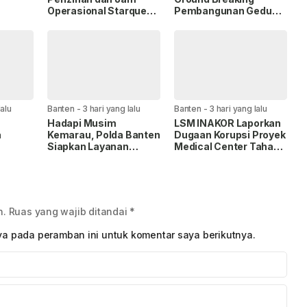
Operasional Starquen
Pembangunan Gedung
sional.
Disorot, Warga Desak
Kantor DPD RI di Ibu
Pemkot dan APH
Kota Provinsi Banten
Bertindak Tegas
lalu
Banten
-
3 hari yang lalu
Banten
-
3 hari yang lalu
Hadapi Musim
LSM INAKOR Laporkan
a
Kemarau, Polda Banten
Dugaan Korupsi Proyek
Siapkan Layanan
Medical Center Tahap II
TR/BPN
Bantuan Air Bersih
RSUD Cilegon, Nilai
Tenis
Melalui 110.
Temuan Capai Rp1,49
DKI
Miliar
n.
Ruas yang wajib ditandai
*
ya pada peramban ini untuk komentar saya berikutnya.