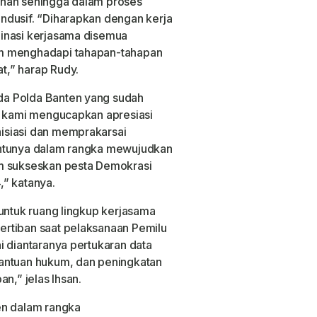
anan sehingga dalam proses
ndusif. “Diharapkan dengan kerja
inasi kerjasama disemua
am menghadapi tahapan-tahapan
t,” harap Rudy.
a Polda Banten yang sudah
a kami mengucapkan apresiasi
isiasi dan memprakarsai
entunya dalam rangka mewujudkan
am sukseskan pesta Demokrasi
,” katanya.
 untuk ruang lingkup kerjasama
rtiban saat pelaksanaan Pemilu
i diantaranya pertukaran data
antuan hukum, dan peningkatan
n,” jelas Ihsan.
en dalam rangka