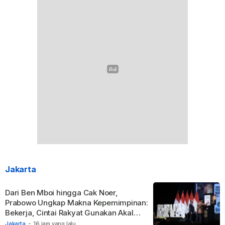
Jakarta
Dari Ben Mboi hingga Cak Noer,
Prabowo Ungkap Makna Kepemimpinan:
Bekerja, Cintai Rakyat Gunakan Akal
Sehat.
Jakarta
-
16 jam yang lalu