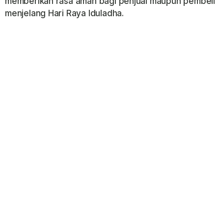
memberikan rasa aman bagi penjual maupun pembeli
menjelang Hari Raya Iduladha.