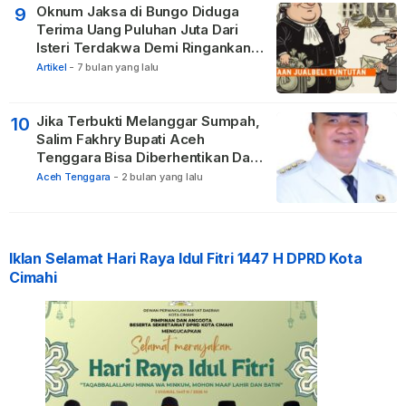
Oknum Jaksa di Bungo Diduga
9
Terima Uang Puluhan Juta Dari
Isteri Terdakwa Demi Ringankan
Hukuman
Artikel
-
7 bulan yang lalu
Jika Terbukti Melanggar Sumpah,
10
Salim Fakhry Bupati Aceh
Tenggara Bisa Diberhentikan Dari
Jabatannya
Aceh Tenggara
-
2 bulan yang lalu
Iklan Selamat Hari Raya Idul Fitri 1447 H DPRD Kota
Cimahi