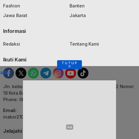
Fashion
Banten
Jawa Barat
Jakarta
Informasi
Redaksi
Tentang Kami
Ikuti Kami
TUTUP
ads
Jln. kebon Jati, Komplek Ruko Luxor Permai Kavling 22 Nomor
18 Kota Bandung, Jawa Barat
Phone: 082116055552
Email:
inakor2105@gmail.com (Redaksi)
Jelajahi Berita di Apps Kami