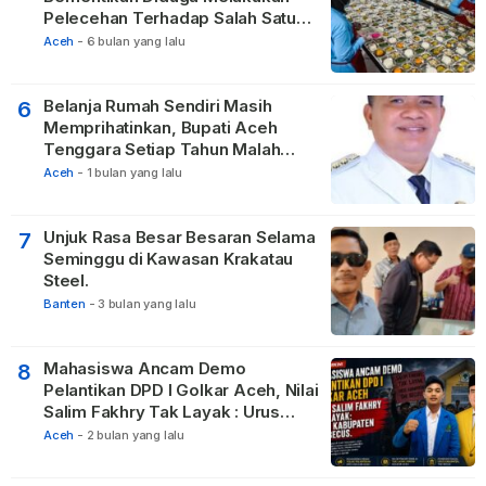
Pelecehan Terhadap Salah Satu
Relawan
Aceh
-
6 bulan yang lalu
Belanja Rumah Sendiri Masih
6
Memprihatinkan, Bupati Aceh
Tenggara Setiap Tahun Malah
Membangun Pasilitas Rumah
Aceh
-
1 bulan yang lalu
Tetangga
Unjuk Rasa Besar Besaran Selama
7
Seminggu di Kawasan Krakatau
Steel.
Banten
-
3 bulan yang lalu
Mahasiswa Ancam Demo
8
Pelantikan DPD I Golkar Aceh, Nilai
Salim Fakhry Tak Layak : Urus
Kabupaten Tak Becus.
Aceh
-
2 bulan yang lalu