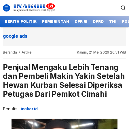
BERITA POLITIK
PEMERINTAH
DPR RI
DPRD
TNI
POL
google ads
Beranda
Artikel
Kamis, 21 Mei 2026 20:51 WIB
Penjual Mengaku Lebih Tenang
dan Pembeli Makin Yakin Setelah
Hewan Kurban Selesai Diperiksa
Petugas Dari Pemkot Cimahi
Penulis :
inakor.id