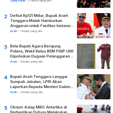
untuk Hadirkan Keadilan bagi
Jawa Barat
-
2 tahun yang lalu
Masyarakat
Defisit Rp121 Miliar, Bupati Aceh
2
Tenggara Malah Hamburkan
Anggaran untuk Fasilitas Instansi
Vertikal
Aceh
-
1 bulan yang lalu
Bela Bupati Agara Berujung
3
Pidana, Wakil Ketua BEM FISIP USK
Dipolisikan Dugaan Pelanggaran
Privasi dan UU ITE
Aceh
-
3 bulan yang lalu
Bupati Aceh Tenggara Langgar
4
Sumpah Jabatan, LPRI Akan
Laporkan Kepada Menteri Dalam
Negeri
Aceh
-
2 bulan yang lalu
Oknum Aslap MBG Antartika di
5
Berhentikan Diduga Melakukan