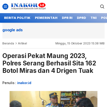
BERITA POLITIK
PEMERINTAH
DPR RI
DPRD
TNI
POL
google ads
Beranda
Artikel
Minggu, 15 Oktober 2023 15:38 WIB
Operasi Pekat Maung 2023,
Polres Serang Berhasil Sita 162
Botol Miras dan 4 Drigen Tuak
Penulis :
inakor.id