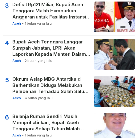
Defisit Rp121 Miliar, Bupati Aceh
3
Tenggara Malah Hamburkan
Anggaran untuk Fasilitas Instansi
Vertikal
Aceh
-
1 bulan yang lalu
Bupati Aceh Tenggara Langgar
4
Sumpah Jabatan, LPRI Akan
Laporkan Kepada Menteri Dalam
Negeri
Aceh
-
2 bulan yang lalu
Oknum Aslap MBG Antartika di
5
Berhentikan Diduga Melakukan
Pelecehan Terhadap Salah Satu
Relawan
Aceh
-
6 bulan yang lalu
Belanja Rumah Sendiri Masih
6
Memprihatinkan, Bupati Aceh
Tenggara Setiap Tahun Malah
Membangun Pasilitas Rumah
Aceh
-
1 bulan yang lalu