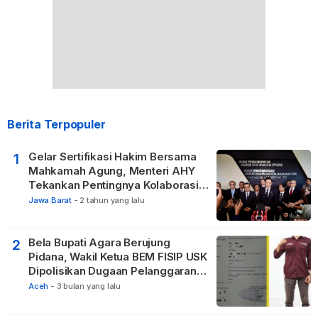
Berita Terpopuler
Gelar Sertifikasi Hakim Bersama
1
Mahkamah Agung, Menteri AHY
Tekankan Pentingnya Kolaborasi
untuk Hadirkan Keadilan bagi
Jawa Barat
-
2 tahun yang lalu
Masyarakat
Bela Bupati Agara Berujung
2
Pidana, Wakil Ketua BEM FISIP USK
Dipolisikan Dugaan Pelanggaran
Privasi dan UU ITE
Aceh
-
3 bulan yang lalu