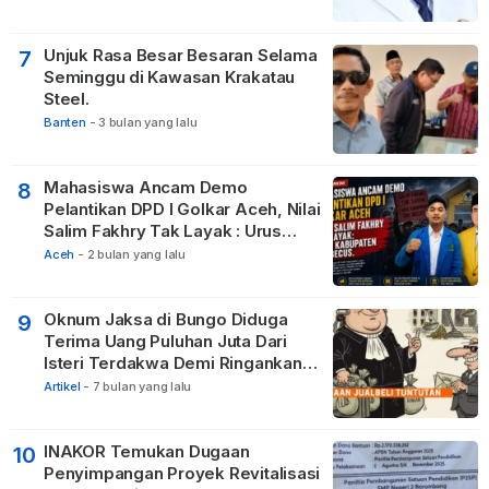
Tetangga
Unjuk Rasa Besar Besaran Selama
7
Seminggu di Kawasan Krakatau
Steel.
Banten
-
3 bulan yang lalu
Mahasiswa Ancam Demo
8
Pelantikan DPD I Golkar Aceh, Nilai
Salim Fakhry Tak Layak : Urus
Kabupaten Tak Becus.
Aceh
-
2 bulan yang lalu
Oknum Jaksa di Bungo Diduga
9
Terima Uang Puluhan Juta Dari
Isteri Terdakwa Demi Ringankan
Hukuman
Artikel
-
7 bulan yang lalu
INAKOR Temukan Dugaan
10
Penyimpangan Proyek Revitalisasi