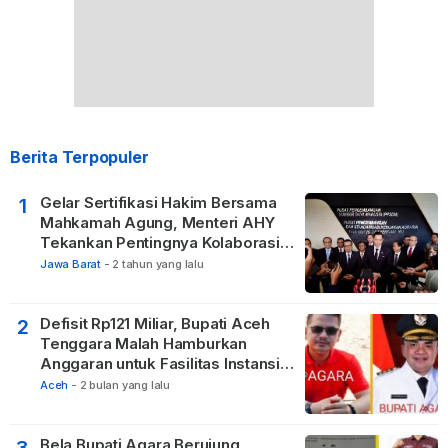
Berita Terpopuler
Gelar Sertifikasi Hakim Bersama
1
Mahkamah Agung, Menteri AHY
Tekankan Pentingnya Kolaborasi
untuk Hadirkan Keadilan bagi
Jawa Barat
-
2 tahun yang lalu
Masyarakat
Defisit Rp121 Miliar, Bupati Aceh
2
Tenggara Malah Hamburkan
Anggaran untuk Fasilitas Instansi
Vertikal
Aceh
-
2 bulan yang lalu
Bela Bupati Agara Berujung