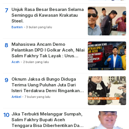
Unjuk Rasa Besar Besaran Selama
7
Seminggu di Kawasan Krakatau
Steel.
Banten
-
3 bulan yang lalu
Mahasiswa Ancam Demo
8
Pelantikan DPD I Golkar Aceh, Nilai
Salim Fakhry Tak Layak : Urus
Kabupaten Tak Becus.
Aceh
-
2 bulan yang lalu
Oknum Jaksa di Bungo Diduga
9
Terima Uang Puluhan Juta Dari
Isteri Terdakwa Demi Ringankan
Hukuman
Artikel
-
7 bulan yang lalu
Jika Terbukti Melanggar Sumpah,
10
Salim Fakhry Bupati Aceh
Tenggara Bisa Diberhentikan Dari