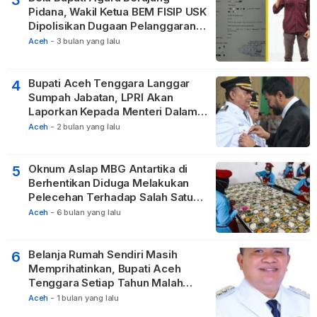
3
Pidana, Wakil Ketua BEM FISIP USK
Dipolisikan Dugaan Pelanggaran
Privasi dan UU ITE
Aceh
-
3 bulan yang lalu
Bupati Aceh Tenggara Langgar
4
Sumpah Jabatan, LPRI Akan
Laporkan Kepada Menteri Dalam
Negeri
Aceh
-
2 bulan yang lalu
Oknum Aslap MBG Antartika di
5
Berhentikan Diduga Melakukan
Pelecehan Terhadap Salah Satu
Relawan
Aceh
-
6 bulan yang lalu
Belanja Rumah Sendiri Masih
6
Memprihatinkan, Bupati Aceh
Tenggara Setiap Tahun Malah
Membangun Pasilitas Rumah
Aceh
-
1 bulan yang lalu
Tetangga