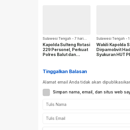
Sudah Terurai
Personel kepad
Kapolres Bangga
Sulawesi Tengah
-
7 hari
Sulawesi Tengah
-
1
yang lalu
yang lalu
Kapolda Sulteng Rotasi
Wakili Kapolda S
229 Personel, Perkuat
Dirpamobvit Had
Polres Balut dan
Syukuran HUT PP
Kukuhkan Pejabat
ke-27 di Palu
Polresta Banggai
Tinggalkan Balasan
Alamat email Anda tidak akan dipublikasika
Simpan nama, email, dan situs web sa