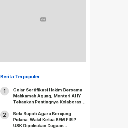
Berita Terpopuler
Gelar Sertifikasi Hakim Bersama
1
Mahkamah Agung, Menteri AHY
Tekankan Pentingnya Kolaborasi
untuk Hadirkan Keadilan bagi
Bela Bupati Agara Berujung
Masyarakat
2
Pidana, Wakil Ketua BEM FISIP
USK Dipolisikan Dugaan