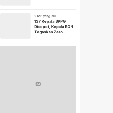
Istana Merdeka
Resmi Dibuka Hari Ini
5 Agustus 2026.
2 hari yang lalu
137 Kepala SPPG
Dicopot, Kepala BGN
Tegaskan Zero
Tolerance Kasus
Keracunan MBG.