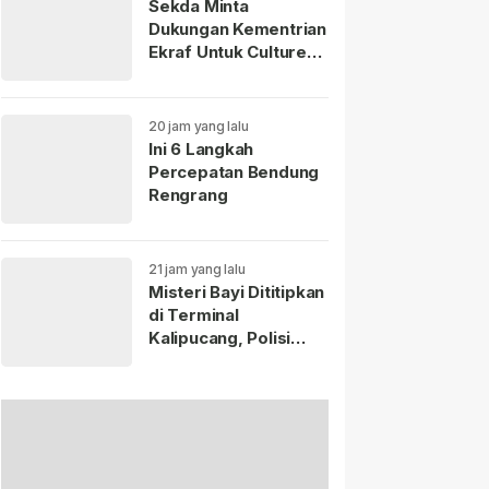
Sekda Minta
Dukungan Kementrian
Ekraf Untuk Culture
Fest Sumedang 2026
20 jam yang lalu
Ini 6 Langkah
Percepatan Bendung
Rengrang
21 jam yang lalu
Misteri Bayi Dititipkan
di Terminal
Kalipucang, Polisi
Telusuri Keberadaan
Ibu