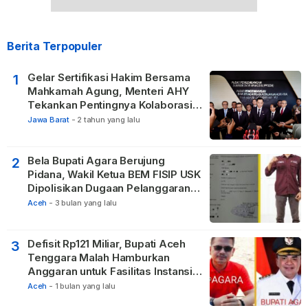
Berita Terpopuler
Gelar Sertifikasi Hakim Bersama
1
Mahkamah Agung, Menteri AHY
Tekankan Pentingnya Kolaborasi
untuk Hadirkan Keadilan bagi
Jawa Barat
-
2 tahun yang lalu
Masyarakat
Bela Bupati Agara Berujung
2
Pidana, Wakil Ketua BEM FISIP USK
Dipolisikan Dugaan Pelanggaran
Privasi dan UU ITE
Aceh
-
3 bulan yang lalu
Defisit Rp121 Miliar, Bupati Aceh
3
Tenggara Malah Hamburkan
Anggaran untuk Fasilitas Instansi
Vertikal
Aceh
-
1 bulan yang lalu