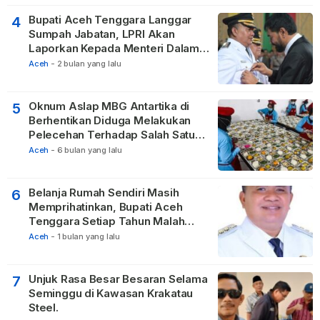
Bupati Aceh Tenggara Langgar
4
Sumpah Jabatan, LPRI Akan
Laporkan Kepada Menteri Dalam
Negeri
Aceh
-
2 bulan yang lalu
Oknum Aslap MBG Antartika di
5
Berhentikan Diduga Melakukan
Pelecehan Terhadap Salah Satu
Relawan
Aceh
-
6 bulan yang lalu
Belanja Rumah Sendiri Masih
6
Memprihatinkan, Bupati Aceh
Tenggara Setiap Tahun Malah
Membangun Pasilitas Rumah
Aceh
-
1 bulan yang lalu
Tetangga
Unjuk Rasa Besar Besaran Selama
7
Seminggu di Kawasan Krakatau
Steel.