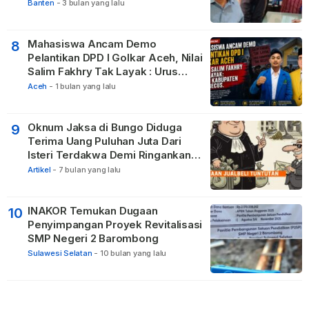
Banten
-
3 bulan yang lalu
Mahasiswa Ancam Demo
8
Pelantikan DPD I Golkar Aceh, Nilai
Salim Fakhry Tak Layak : Urus
Kabupaten Tak Becus.
Aceh
-
1 bulan yang lalu
Oknum Jaksa di Bungo Diduga
9
Terima Uang Puluhan Juta Dari
Isteri Terdakwa Demi Ringankan
Hukuman
Artikel
-
7 bulan yang lalu
INAKOR Temukan Dugaan
10
Penyimpangan Proyek Revitalisasi
SMP Negeri 2 Barombong
Sulawesi Selatan
-
10 bulan yang lalu