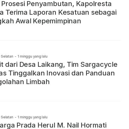
 Prosesi Penyambutan, Kapolresta
 Terima Laporan Kesatuan sebagai
gkah Awal Kepemimpinan
 Selatan
-
1 minggu yang lalu
t dari Desa Laikang, Tim Sargacycle
s Tinggalkan Inovasi dan Panduan
golahan Limbah
 Selatan
-
1 minggu yang lalu
arga Prada Herul M. Nail Hormati