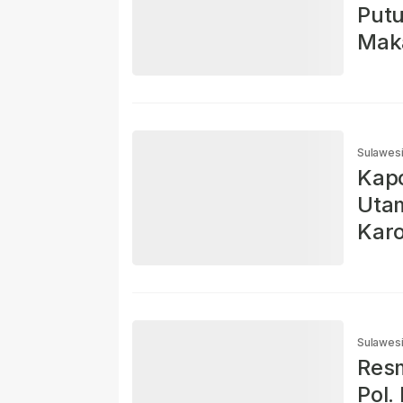
Putu
Mak
Ena
Sulawesi
Kapo
Utam
Karo
Sulawesi
Resm
Pol.