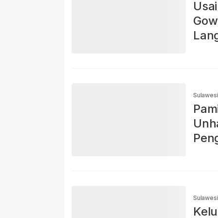
Usai
Gowa
Lan
Sulawesi
Pami
Unha
Pen
Sulawesi
Kelu