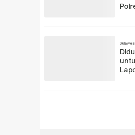
Polr
Sulawesi
Didu
untu
Lapo