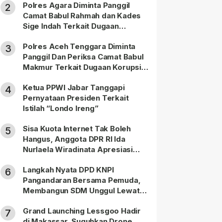
Polres Agara Diminta Panggil
2
Camat Babul Rahmah dan Kades
Sige Indah Terkait Dugaan
Korupsi Dana Desa
Polres Aceh Tenggara Diminta
3
Panggil Dan Periksa Camat Babul
Makmur Terkait Dugaan Korupsi
DD di 20 Desa
Ketua PPWI Jabar Tanggapi
4
Pernyataan Presiden Terkait
Istilah “Londo Ireng”
Sisa Kuota Internet Tak Boleh
5
Hangus, Anggota DPR RI Ida
Nurlaela Wiradinata Apresiasi
Putusan MK
Langkah Nyata DPD KNPI
6
Pangandaran Bersama Pemuda,
Membangun SDM Unggul Lewat
Pendidikan
Grand Launching Lessgoo Hadir
7
di Makassar, Suguhkan Drone