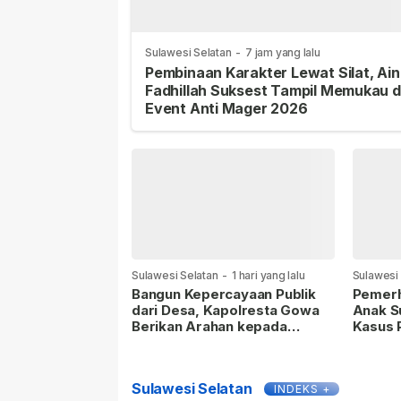
Sulawesi Selatan
-
7 jam yang lalu
Pembinaan Karakter Lewat Silat, Ai
Fadhillah Suksest Tampil Memukau d
Event Anti Mager 2026
Sulawesi Selatan
-
1 hari yang lalu
Sulawesi
Bangun Kepercayaan Publik
Pemerh
dari Desa, Kapolresta Gowa
Anak S
Berikan Arahan kepada
Kasus 
Seluruh Bhabinkamtibmas
Negeri
Jajaran Polresta Gowa
Jangan
Formal
Sulawesi Selatan
INDEKS +