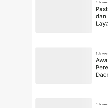
Sulawesi
Past
dan 
Laya
Com
Sulawesi
Awal
Pere
Dae
Sulawesi