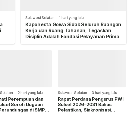
Sulawesi Selatan
-
1 hari yang lalu
na
Kapolresta Gowa Sidak Seluruh Ruangan
i
Kerja dan Ruang Tahanan, Tegaskan
Disiplin Adalah Fondasi Pelayanan Prima
 Selatan
-
2 hari yang lalu
Sulawesi Selatan
-
3 hari yang lalu
ati Perempuan dan
Rapat Perdana Pengurus PWI
ulsel Soroti Dugaan
Sulsel 2026–2031 Bahas
Perundungan di SMP
Pelantikan, Sinkronisasi
 3 Makassar, TPPK
Program, dan Persiapan
 Hanya Menjadi
Porwanas 2027
itas