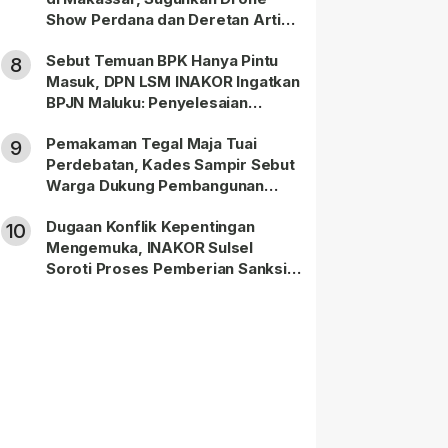
Show Perdana dan Deretan Artis
Nasional
Sebut Temuan BPK Hanya Pintu
8
Masuk, DPN LSM INAKOR Ingatkan
BPJN Maluku: Penyelesaian
Administratif Tidak Menghapus
Pemakaman Tegal Maja Tuai
Pertanggungjawaban Pidana
9
Perdebatan, Kades Sampir Sebut
Apabila Ditemukan Unsur Tindak
Warga Dukung Pembangunan
Pidana
TPBU karena Dinilai Bawa Manfaat
Dugaan Konflik Kepentingan
10
Mengemuka, INAKOR Sulsel
Soroti Proses Pemberian Sanksi
terhadap ASN di Bone