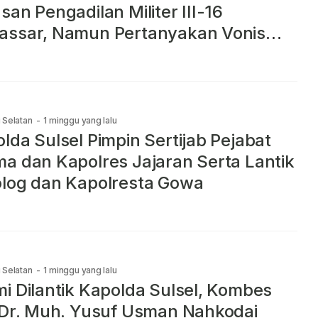
san Pengadilan Militer III-16
assar, Namun Pertanyakan Vonis
m Tahun bagi Prada AG
 Selatan
-
1 minggu yang lalu
lda Sulsel Pimpin Sertijab Pejabat
a dan Kapolres Jajaran Serta Lantik
log dan Kapolresta Gowa
 Selatan
-
1 minggu yang lalu
i Dilantik Kapolda Sulsel, Kombes
 Dr. Muh. Yusuf Usman Nahkodai