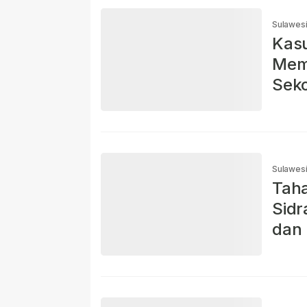
Sulawesi
Kasu
Mem
Seko
Sulawesi
Taha
Sidr
dan 