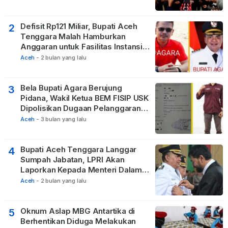
Masyarakat
Defisit Rp121 Miliar, Bupati Aceh
2
Tenggara Malah Hamburkan
Anggaran untuk Fasilitas Instansi
Vertikal
Aceh
-
2 bulan yang lalu
Bela Bupati Agara Berujung
3
Pidana, Wakil Ketua BEM FISIP USK
Dipolisikan Dugaan Pelanggaran
Privasi dan UU ITE
Aceh
-
3 bulan yang lalu
Bupati Aceh Tenggara Langgar
4
Sumpah Jabatan, LPRI Akan
Laporkan Kepada Menteri Dalam
Negeri
Aceh
-
2 bulan yang lalu
Oknum Aslap MBG Antartika di
5
Berhentikan Diduga Melakukan