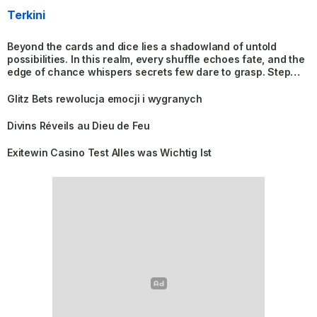
Terkini
Beyond the cards and dice lies a shadowland of untold
possibilities. In this realm, every shuffle echoes fate, and the
edge of chance whispers secrets few dare to grasp. Step
into the glow where risk
Glitz Bets rewolucja emocji i wygranych
Divins Réveils au Dieu de Feu
Exitewin Casino Test Alles was Wichtig Ist