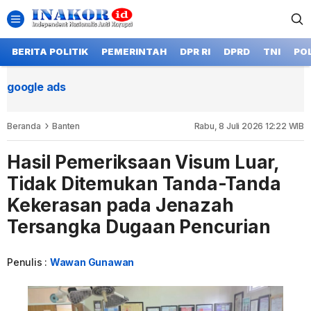
BERITA POLITIK
PEMERINTAH
DPR RI
DPRD
TNI
POL
google ads
Beranda
Banten
Rabu, 8 Juli 2026 12:22 WIB
Hasil Pemeriksaan Visum Luar,
Tidak Ditemukan Tanda-Tanda
Kekerasan pada Jenazah
Tersangka Dugaan Pencurian
Penulis :
Wawan Gunawan