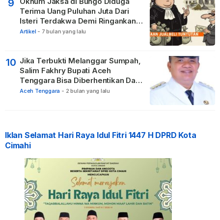
Oknum Jaksa di Bungo Diduga
9
Terima Uang Puluhan Juta Dari
Isteri Terdakwa Demi Ringankan
Hukuman
Artikel
-
7 bulan yang lalu
Jika Terbukti Melanggar Sumpah,
10
Salim Fakhry Bupati Aceh
Tenggara Bisa Diberhentikan Dari
Jabatannya
Aceh Tenggara
-
2 bulan yang lalu
Iklan Selamat Hari Raya Idul Fitri 1447 H DPRD Kota
Cimahi