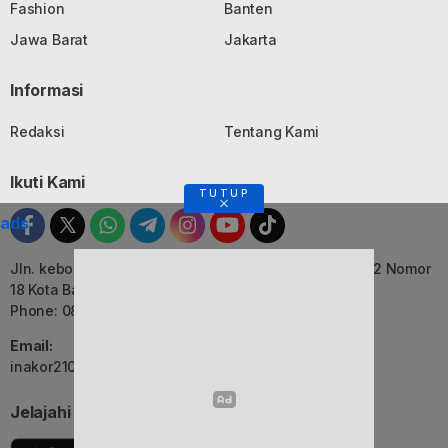
Fashion
Banten
Jawa Barat
Jakarta
Informasi
Redaksi
Tentang Kami
Ikuti Kami
TUTUP
ads
Jln. kebon Jati, Komplek Ruko Luxor Permai Kavling 22 Nomor
18 Kota Bandung, Jawa Barat
Phone: 082116055552
Email:
inakor2105@gmail.com (Redaksi)
Jelajahi Berita di Apps Kami