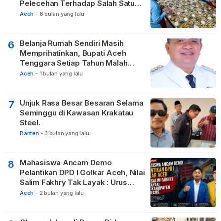
Pelecehan Terhadap Salah Satu
Relawan
Aceh
-
6 bulan yang lalu
Belanja Rumah Sendiri Masih
6
Memprihatinkan, Bupati Aceh
Tenggara Setiap Tahun Malah
Membangun Pasilitas Rumah
Aceh
-
1 bulan yang lalu
Tetangga
Unjuk Rasa Besar Besaran Selama
7
Seminggu di Kawasan Krakatau
Steel.
Banten
-
3 bulan yang lalu
Mahasiswa Ancam Demo
8
Pelantikan DPD I Golkar Aceh, Nilai
Salim Fakhry Tak Layak : Urus
Kabupaten Tak Becus.
Aceh
-
2 bulan yang lalu