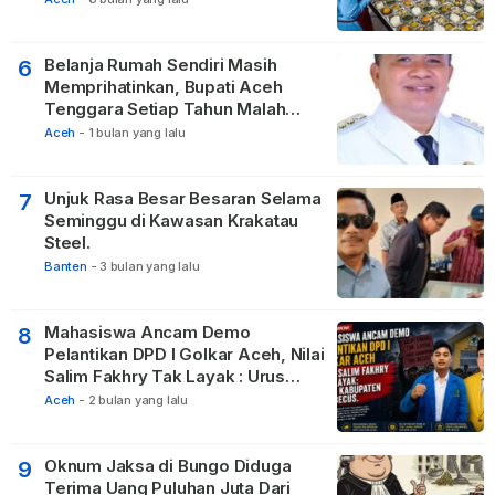
Belanja Rumah Sendiri Masih
6
Memprihatinkan, Bupati Aceh
Tenggara Setiap Tahun Malah
Membangun Pasilitas Rumah
Aceh
-
1 bulan yang lalu
Tetangga
Unjuk Rasa Besar Besaran Selama
7
Seminggu di Kawasan Krakatau
Steel.
Banten
-
3 bulan yang lalu
Mahasiswa Ancam Demo
8
Pelantikan DPD I Golkar Aceh, Nilai
Salim Fakhry Tak Layak : Urus
Kabupaten Tak Becus.
Aceh
-
2 bulan yang lalu
Oknum Jaksa di Bungo Diduga
9
Terima Uang Puluhan Juta Dari