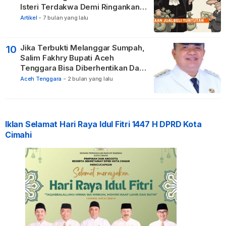
Isteri Terdakwa Demi Ringankan
Hukuman
Artikel
-
7 bulan yang lalu
Jika Terbukti Melanggar Sumpah,
10
Salim Fakhry Bupati Aceh
Tenggara Bisa Diberhentikan Dari
Jabatannya
Aceh Tenggara
-
2 bulan yang lalu
Iklan Selamat Hari Raya Idul Fitri 1447 H DPRD Kota
Cimahi