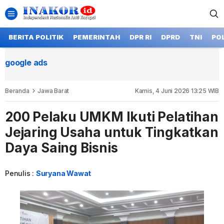
BERITA POLITIK
PEMERINTAH
DPR RI
DPRD
TNI
POL
google ads
Beranda
Jawa Barat
Kamis, 4 Juni 2026 13:25 WIB
200 Pelaku UMKM Ikuti Pelatihan
Jejaring Usaha untuk Tingkatkan
Daya Saing Bisnis
Penulis :
Suryana Wawat