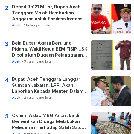
Defisit Rp121 Miliar, Bupati Aceh
2
Tenggara Malah Hamburkan
Anggaran untuk Fasilitas Instansi
Vertikal
Aceh
-
1 bulan yang lalu
Bela Bupati Agara Berujung
3
Pidana, Wakil Ketua BEM FISIP USK
Dipolisikan Dugaan Pelanggaran
Privasi dan UU ITE
Aceh
-
3 bulan yang lalu
Bupati Aceh Tenggara Langgar
4
Sumpah Jabatan, LPRI Akan
Laporkan Kepada Menteri Dalam
Negeri
Aceh
-
2 bulan yang lalu
Oknum Aslap MBG Antartika di
5
Berhentikan Diduga Melakukan
Pelecehan Terhadap Salah Satu
Relawan
Aceh
-
6 bulan yang lalu