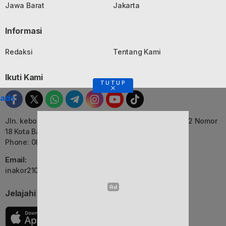
Jawa Barat
Jakarta
Informasi
Redaksi
Tentang Kami
Ikuti Kami
TUTUP
ads
Jln. kebon Jati, Komplek Ruko Luxor Permai Kavling 22 Nomor
18 Kota Bandung, Jawa Barat
Phone: 082116055552
Email:
inakor2105@gmail.com (Redaksi)
Jelajahi Berita di Apps Kami