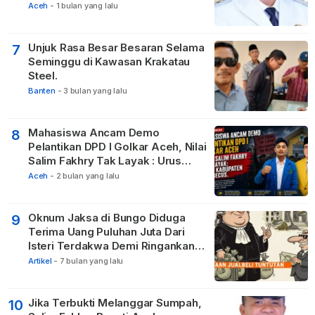
Membangun Pasilitas Rumah
Aceh
-
1 bulan yang lalu
Tetangga
Unjuk Rasa Besar Besaran Selama
7
Seminggu di Kawasan Krakatau
Steel.
Banten
-
3 bulan yang lalu
Mahasiswa Ancam Demo
8
Pelantikan DPD I Golkar Aceh, Nilai
Salim Fakhry Tak Layak : Urus
Kabupaten Tak Becus.
Aceh
-
2 bulan yang lalu
Oknum Jaksa di Bungo Diduga
9
Terima Uang Puluhan Juta Dari
Isteri Terdakwa Demi Ringankan
Hukuman
Artikel
-
7 bulan yang lalu
Jika Terbukti Melanggar Sumpah,
10