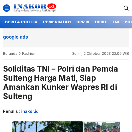
BERITA POLITIK
PEMERINTAH
DPR RI
DPRD
TNI
POL
google ads
Beranda
Fashion
Senin, 2 Oktober 2023 22:09 WIB
Soliditas TNI – Polri dan Pemda
Sulteng Harga Mati, Siap
Amankan Kunker Wapres RI di
Sulteng
Penulis :
inakor.id