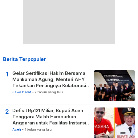
Berita Terpopuler
Gelar Sertifikasi Hakim Bersama
1
Mahkamah Agung, Menteri AHY
Tekankan Pentingnya Kolaborasi
untuk Hadirkan Keadilan bagi
Jawa Barat
-
2 tahun yang lalu
Masyarakat
Defisit Rp121 Miliar, Bupati Aceh
2
Tenggara Malah Hamburkan
Anggaran untuk Fasilitas Instansi
Vertikal
Aceh
-
1 bulan yang lalu