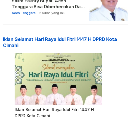
Salim Fakhry Bupati Aceh
Tenggara Bisa Diberhentikan Dari
Jabatannya
Aceh Tenggara
-
2 bulan yang lalu
Iklan Selamat Hari Raya Idul Fitri 1447 H DPRD Kota
Cimahi
Iklan Selamat Hari Raya Idul Fitri 1447 H
DPRD Kota Cimahi