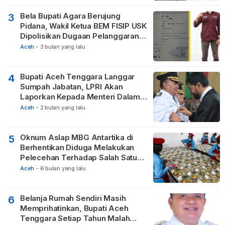
Bela Bupati Agara Berujung
3
Pidana, Wakil Ketua BEM FISIP USK
Dipolisikan Dugaan Pelanggaran
Privasi dan UU ITE
Aceh
-
3 bulan yang lalu
Bupati Aceh Tenggara Langgar
4
Sumpah Jabatan, LPRI Akan
Laporkan Kepada Menteri Dalam
Negeri
Aceh
-
2 bulan yang lalu
Oknum Aslap MBG Antartika di
5
Berhentikan Diduga Melakukan
Pelecehan Terhadap Salah Satu
Relawan
Aceh
-
6 bulan yang lalu
Belanja Rumah Sendiri Masih
6
Memprihatinkan, Bupati Aceh
Tenggara Setiap Tahun Malah