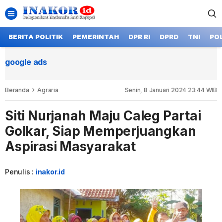
BERITA POLITIK
PEMERINTAH
DPR RI
DPRD
TNI
POL
google ads
Beranda
Agraria
Senin, 8 Januari 2024 23:44 WIB
Siti Nurjanah Maju Caleg Partai
Golkar, Siap Memperjuangkan
Aspirasi Masyarakat
Penulis :
inakor.id