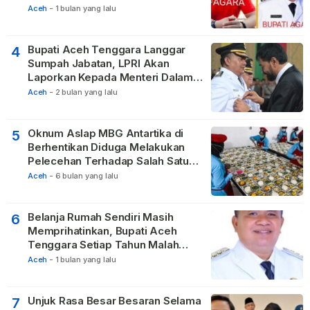
Vertikal
Aceh
-
1 bulan yang lalu
Bupati Aceh Tenggara Langgar
4
Sumpah Jabatan, LPRI Akan
Laporkan Kepada Menteri Dalam
Negeri
Aceh
-
2 bulan yang lalu
Oknum Aslap MBG Antartika di
5
Berhentikan Diduga Melakukan
Pelecehan Terhadap Salah Satu
Relawan
Aceh
-
6 bulan yang lalu
Belanja Rumah Sendiri Masih
6
Memprihatinkan, Bupati Aceh
Tenggara Setiap Tahun Malah
Membangun Pasilitas Rumah
Aceh
-
1 bulan yang lalu
Tetangga
Unjuk Rasa Besar Besaran Selama
7