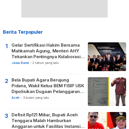
Berita Terpopuler
Gelar Sertifikasi Hakim Bersama
1
Mahkamah Agung, Menteri AHY
Tekankan Pentingnya Kolaborasi
untuk Hadirkan Keadilan bagi
Jawa Barat
-
2 tahun yang lalu
Masyarakat
Bela Bupati Agara Berujung
2
Pidana, Wakil Ketua BEM FISIP USK
Dipolisikan Dugaan Pelanggaran
Privasi dan UU ITE
Aceh
-
3 bulan yang lalu
Defisit Rp121 Miliar, Bupati Aceh
3
Tenggara Malah Hamburkan
Anggaran untuk Fasilitas Instansi