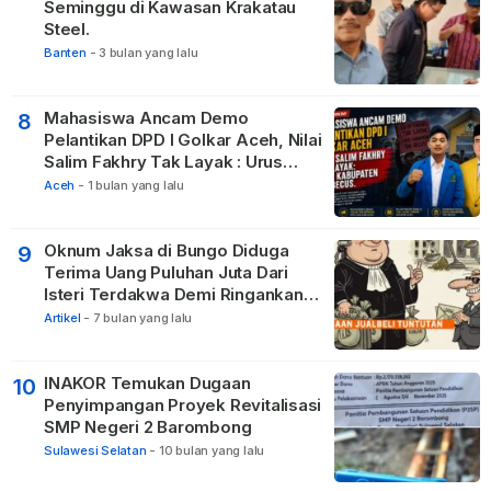
Seminggu di Kawasan Krakatau
Steel.
Banten
-
3 bulan yang lalu
Mahasiswa Ancam Demo
8
Pelantikan DPD I Golkar Aceh, Nilai
Salim Fakhry Tak Layak : Urus
Kabupaten Tak Becus.
Aceh
-
1 bulan yang lalu
Oknum Jaksa di Bungo Diduga
9
Terima Uang Puluhan Juta Dari
Isteri Terdakwa Demi Ringankan
Hukuman
Artikel
-
7 bulan yang lalu
INAKOR Temukan Dugaan
10
Penyimpangan Proyek Revitalisasi
SMP Negeri 2 Barombong
Sulawesi Selatan
-
10 bulan yang lalu