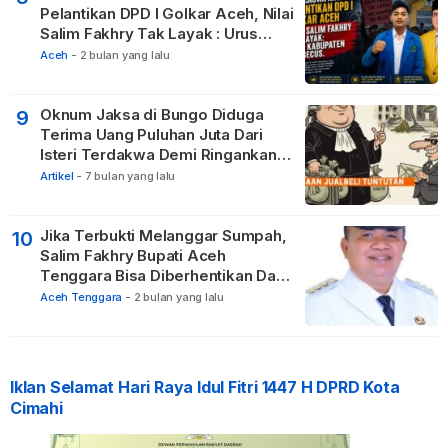
Pelantikan DPD I Golkar Aceh, Nilai
Salim Fakhry Tak Layak : Urus
Kabupaten Tak Becus.
Aceh
-
2 bulan yang lalu
Oknum Jaksa di Bungo Diduga
9
Terima Uang Puluhan Juta Dari
Isteri Terdakwa Demi Ringankan
Hukuman
Artikel
-
7 bulan yang lalu
Jika Terbukti Melanggar Sumpah,
10
Salim Fakhry Bupati Aceh
Tenggara Bisa Diberhentikan Dari
Jabatannya
Aceh Tenggara
-
2 bulan yang lalu
Iklan Selamat Hari Raya Idul Fitri 1447 H DPRD Kota
Cimahi