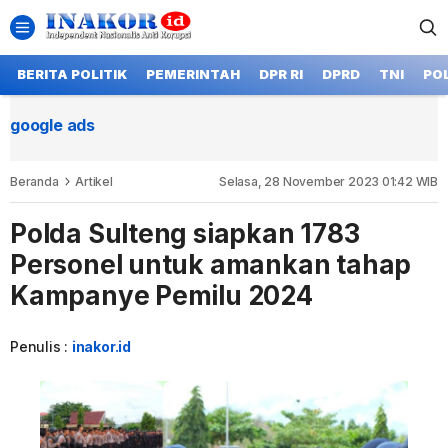
BERITA POLITIK
PEMERINTAH
DPR RI
DPRD
TNI
POL
google ads
Beranda
Artikel
Selasa, 28 November 2023 01:42 WIB
Polda Sulteng siapkan 1783
Personel untuk amankan tahap
Kampanye Pemilu 2024
Penulis :
inakor.id