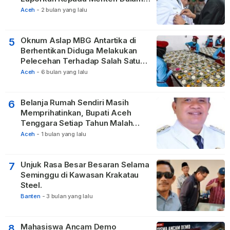
Negeri
Aceh
-
2 bulan yang lalu
Oknum Aslap MBG Antartika di
5
Berhentikan Diduga Melakukan
Pelecehan Terhadap Salah Satu
Relawan
Aceh
-
6 bulan yang lalu
Belanja Rumah Sendiri Masih
6
Memprihatinkan, Bupati Aceh
Tenggara Setiap Tahun Malah
Membangun Pasilitas Rumah
Aceh
-
1 bulan yang lalu
Tetangga
Unjuk Rasa Besar Besaran Selama
7
Seminggu di Kawasan Krakatau
Steel.
Banten
-
3 bulan yang lalu
Mahasiswa Ancam Demo
8