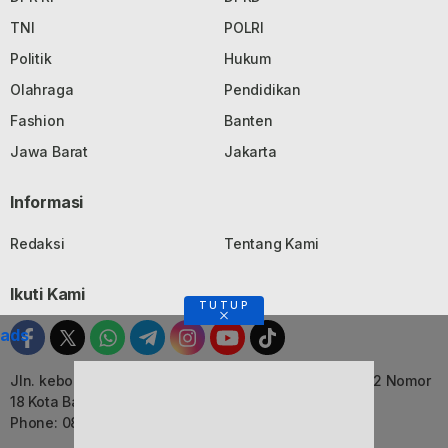
TNI
POLRI
Politik
Hukum
Olahraga
Pendidikan
Fashion
Banten
Jawa Barat
Jakarta
Informasi
Redaksi
Tentang Kami
Ikuti Kami
TUTUP
ads
Jln. kebon Jati, Komplek Ruko Luxor Permai Kavling 22 Nomor
18 Kota Bandung, Jawa Barat
Phone: 082116055552