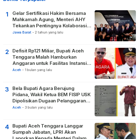
Gelar Sertifikasi Hakim Bersama
1
Mahkamah Agung, Menteri AHY
Tekankan Pentingnya Kolaborasi
untuk Hadirkan Keadilan bagi
Jawa Barat
-
2 tahun yang lalu
Masyarakat
Defisit Rp121 Miliar, Bupati Aceh
2
Tenggara Malah Hamburkan
Anggaran untuk Fasilitas Instansi
Vertikal
Aceh
-
1 bulan yang lalu
Bela Bupati Agara Berujung
3
Pidana, Wakil Ketua BEM FISIP USK
Dipolisikan Dugaan Pelanggaran
Privasi dan UU ITE
Aceh
-
3 bulan yang lalu
Bupati Aceh Tenggara Langgar
4
Sumpah Jabatan, LPRI Akan
Laporkan Kepada Menteri Dalam