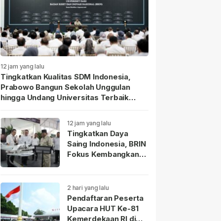
12 jam yang lalu
Tingkatkan Kualitas SDM Indonesia,
Prabowo Bangun Sekolah Unggulan
hingga Undang Universitas Terbaik
Dunia.
12 jam yang lalu
Tingkatkan Daya
Saing Indonesia, BRIN
Fokus Kembangkan
Teknologi Nuklir
hingga AI.
2 hari yang lalu
Pendaftaran Peserta
Upacara HUT Ke-81
Kemerdekaan RI di