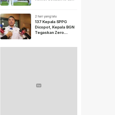
Istana Merdeka
Resmi Dibuka Hari Ini
5 Agustus 2026.
2 hari yang lalu
137 Kepala SPPG
Dicopot, Kepala BGN
Tegaskan Zero
Tolerance Kasus
Keracunan MBG.