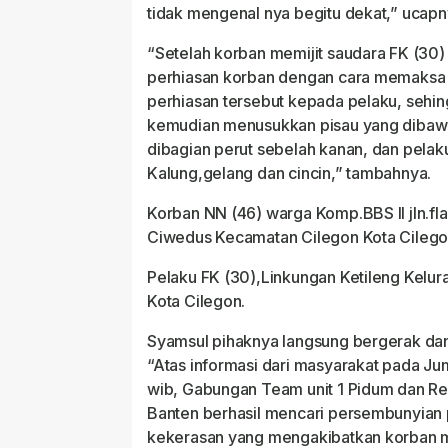
tidak mengenal nya begitu dekat,” ucapn
“Setelah korban memijit saudara FK (30)
perhiasan korban dengan cara memaksa
perhiasan tersebut kepada pelaku, sehi
kemudian menusukkan pisau yang dibaw
dibagian perut sebelah kanan, dan pelak
Kalung,gelang dan cincin,” tambahnya.
Korban NN (46) warga Komp.BBS II jln.f
Ciwedus Kecamatan Cilegon Kota Cileg
Pelaku FK (30),Linkungan Ketileng Kelu
Kota Cilegon.
Syamsul pihaknya langsung bergerak da
“Atas informasi dari masyarakat pada Ju
wib, Gabungan Team unit 1 Pidum dan R
Banten berhasil mencari persembunyian
kekerasan yang mengakibatkan korban m