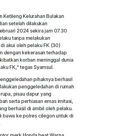
an Ketileng Kelurahan Bulakan
an setelah dilakukan
Februari 2024 sekira jam 07.30
elaku tanpa melakukan
 di akui oleh pelaku FK (30)
an dengan kekerasan terhadap
kibatkan korban meninggal dunia
elaku FK,” tegas Syamsul.
penggeledahan pihaknya berhasil
ilakukan penggeledahan di rumah
rupa, pisau dapur yang
ban serta perhiasan emas imitasi,
ang berhasil di ambil oleh pelaku.
i bawa ke polres cilegon untuk di
.
Motor merk Honda beat Warna