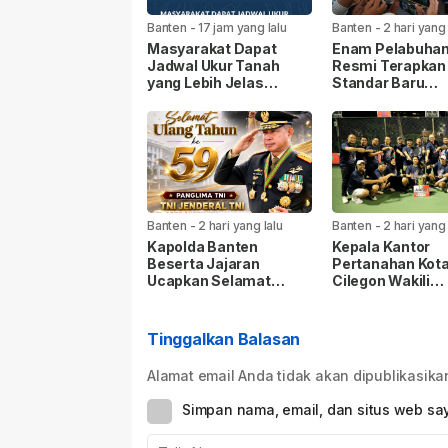
Banten
-
17 jam yang lalu
Banten
-
2 hari yang 
Masyarakat Dapat
Enam Pelabuha
Jadwal Ukur Tanah
Resmi Terapkan
yang Lebih Jelas
Standar Baru
Berkat Layanan
Keselamatan Na
Pengukuran Terjadwal.
Banten
-
2 hari yang lalu
Banten
-
2 hari yang 
Kapolda Banten
Kepala Kantor
Beserta Jajaran
Pertanahan Kot
Ucapkan Selamat
Cilegon Wakili
Ulang Tahun ke-59
Kementerian A
Panglima TNI Jenderal
pada Turnamen 
TNI Agus Subiyanto
Piala Gubernur 
Tinggalkan Balasan
Jakarta 2026
Alamat email Anda tidak akan dipublikasika
Simpan nama, email, dan situs web sa