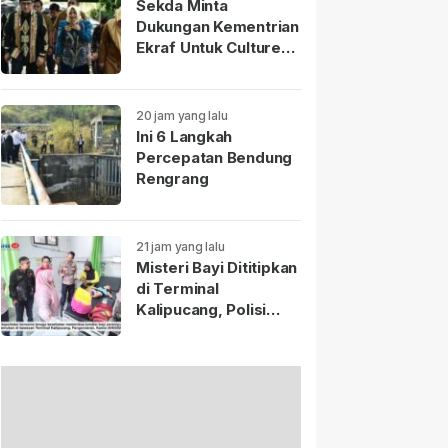
Sekda Minta
Dukungan Kementrian
Ekraf Untuk Culture
Fest Sumedang 2026
20 jam yang lalu
Ini 6 Langkah
Percepatan Bendung
Rengrang
21 jam yang lalu
Misteri Bayi Dititipkan
di Terminal
Kalipucang, Polisi
Telusuri Keberadaan
Ibu