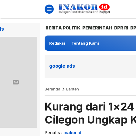
BERITA POLITIK
PEMERINTAH
DPR RI
D
ds
Redaksi
Tentang Kami
google ads
Beranda
Banten
Kurang dari 1×24
Cilegon Ungkap 
Penulis :
inakor.id