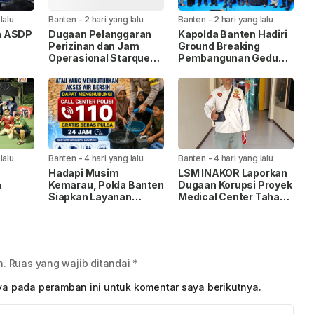
lalu
Banten
-
2 hari yang lalu
Banten
-
2 hari yang lalu
n ASDP
Dugaan Pelanggaran
Kapolda Banten Hadiri
Perizinan dan Jam
Ground Breaking
Operasional Starquen
Pembangunan Gedung
sional.
Disorot, Warga Desak
Kantor DPD RI di Ibu
Pemkot dan APH
Kota Provinsi Banten
Bertindak Tegas
lalu
Banten
-
4 hari yang lalu
Banten
-
4 hari yang lalu
Hadapi Musim
LSM INAKOR Laporkan
a
Kemarau, Polda Banten
Dugaan Korupsi Proyek
Siapkan Layanan
Medical Center Tahap II
TR/BPN
Bantuan Air Bersih
RSUD Cilegon, Nilai
Tenis
Melalui 110.
Temuan Capai Rp1,49
DKI
Miliar
n.
Ruas yang wajib ditandai
*
ya pada peramban ini untuk komentar saya berikutnya.