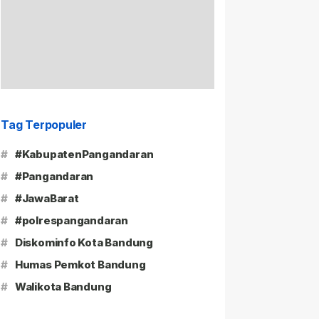
Tag Terpopuler
#
#KabupatenPangandaran
#
#Pangandaran
#
#JawaBarat
#
#polrespangandaran
#
Diskominfo Kota Bandung
#
Humas Pemkot Bandung
#
Walikota Bandung