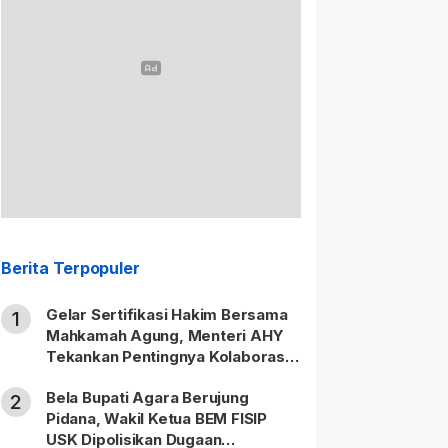
Berita Terpopuler
Gelar Sertifikasi Hakim Bersama
1
Mahkamah Agung, Menteri AHY
Tekankan Pentingnya Kolaborasi
untuk Hadirkan Keadilan bagi
Bela Bupati Agara Berujung
Masyarakat
2
Pidana, Wakil Ketua BEM FISIP
USK Dipolisikan Dugaan