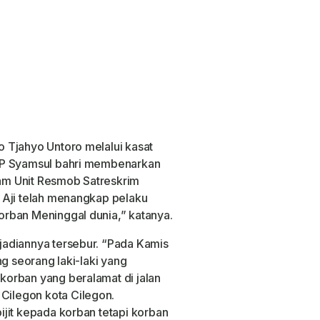
 Tjahyo Untoro melalui kasat
KP Syamsul bahri membenarkan
jam Unit Resmob Satreskrim
 Aji telah menangkap pelaku
rban Meninggal dunia,” katanya.
adiannya tersebur. “Pada Kamis
ng seorang laki-laki yang
orban yang beralamat di jalan
ilegon kota Cilegon.
jit kepada korban tetapi korban