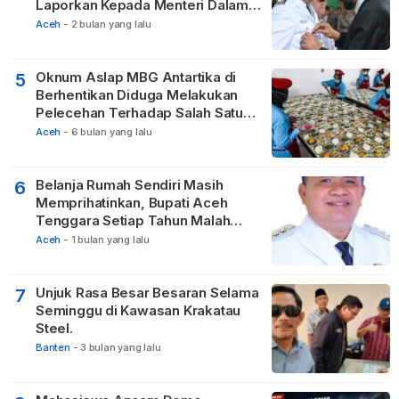
Laporkan Kepada Menteri Dalam
Negeri
Aceh
-
2 bulan yang lalu
Oknum Aslap MBG Antartika di
5
Berhentikan Diduga Melakukan
Pelecehan Terhadap Salah Satu
Relawan
Aceh
-
6 bulan yang lalu
Belanja Rumah Sendiri Masih
6
Memprihatinkan, Bupati Aceh
Tenggara Setiap Tahun Malah
Membangun Pasilitas Rumah
Aceh
-
1 bulan yang lalu
Tetangga
Unjuk Rasa Besar Besaran Selama
7
Seminggu di Kawasan Krakatau
Steel.
Banten
-
3 bulan yang lalu