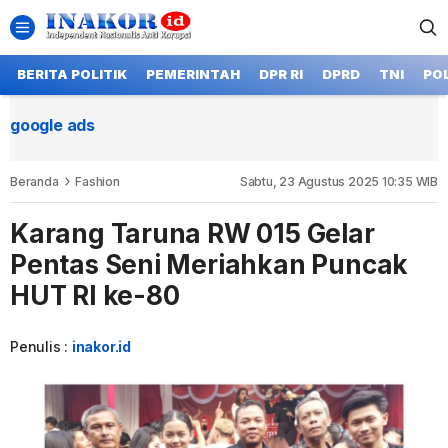
BERITA POLITIK
PEMERINTAH
DPR RI
DPRD
TNI
POL
google ads
Beranda
Fashion
Sabtu, 23 Agustus 2025 10:35 WIB
Karang Taruna RW 015 Gelar
Pentas Seni Meriahkan Puncak
HUT RI ke-80
Penulis :
inakor.id