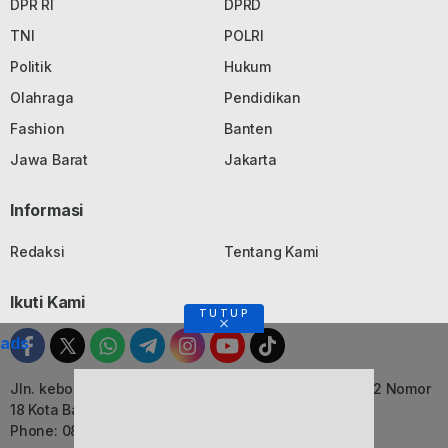
DPR RI
DPRD
TNI
POLRI
Politik
Hukum
Olahraga
Pendidikan
Fashion
Banten
Jawa Barat
Jakarta
Informasi
Redaksi
Tentang Kami
Ikuti Kami
TUTUP
ads
Jln. kebon Jati, Komplek Ruko Luxor Permai Kavling 22 Nomor
18 Kota Bandung, Jawa Barat
Phone: 082116055552