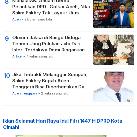
Mahasiswa Ancam Demo
8
Pelantikan DPD I Golkar Aceh, Nilai
Salim Fakhry Tak Layak : Urus
Kabupaten Tak Becus.
Aceh
-
2 bulan yang lalu
Oknum Jaksa di Bungo Diduga
9
Terima Uang Puluhan Juta Dari
Isteri Terdakwa Demi Ringankan
Hukuman
Artikel
-
7 bulan yang lalu
Jika Terbukti Melanggar Sumpah,
10
Salim Fakhry Bupati Aceh
Tenggara Bisa Diberhentikan Dari
Jabatannya
Aceh Tenggara
-
2 bulan yang lalu
Iklan Selamat Hari Raya Idul Fitri 1447 H DPRD Kota
Cimahi