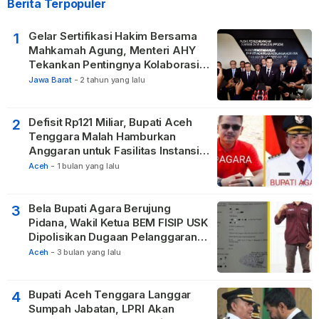
Berita Terpopuler
Gelar Sertifikasi Hakim Bersama
1
Mahkamah Agung, Menteri AHY
Tekankan Pentingnya Kolaborasi
untuk Hadirkan Keadilan bagi
Jawa Barat
-
2 tahun yang lalu
Masyarakat
Defisit Rp121 Miliar, Bupati Aceh
2
Tenggara Malah Hamburkan
Anggaran untuk Fasilitas Instansi
Vertikal
Aceh
-
1 bulan yang lalu
Bela Bupati Agara Berujung
3
Pidana, Wakil Ketua BEM FISIP USK
Dipolisikan Dugaan Pelanggaran
Privasi dan UU ITE
Aceh
-
3 bulan yang lalu
Bupati Aceh Tenggara Langgar
4
Sumpah Jabatan, LPRI Akan