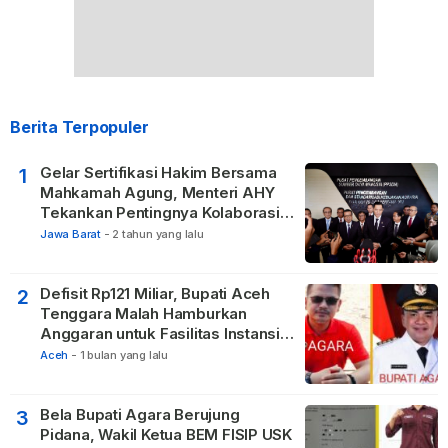
Berita Terpopuler
Gelar Sertifikasi Hakim Bersama
1
Mahkamah Agung, Menteri AHY
Tekankan Pentingnya Kolaborasi
untuk Hadirkan Keadilan bagi
Jawa Barat
-
2 tahun yang lalu
Masyarakat
Defisit Rp121 Miliar, Bupati Aceh
2
Tenggara Malah Hamburkan
Anggaran untuk Fasilitas Instansi
Vertikal
Aceh
-
1 bulan yang lalu
Bela Bupati Agara Berujung
3
Pidana, Wakil Ketua BEM FISIP USK