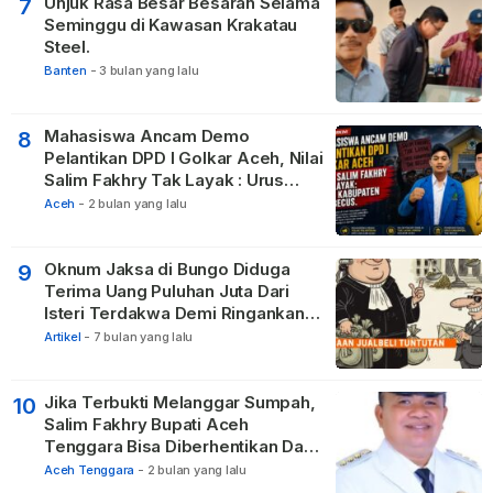
Unjuk Rasa Besar Besaran Selama
7
Seminggu di Kawasan Krakatau
Steel.
Banten
-
3 bulan yang lalu
Mahasiswa Ancam Demo
8
Pelantikan DPD I Golkar Aceh, Nilai
Salim Fakhry Tak Layak : Urus
Kabupaten Tak Becus.
Aceh
-
2 bulan yang lalu
Oknum Jaksa di Bungo Diduga
9
Terima Uang Puluhan Juta Dari
Isteri Terdakwa Demi Ringankan
Hukuman
Artikel
-
7 bulan yang lalu
Jika Terbukti Melanggar Sumpah,
10
Salim Fakhry Bupati Aceh
Tenggara Bisa Diberhentikan Dari
Jabatannya
Aceh Tenggara
-
2 bulan yang lalu