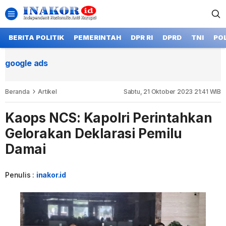
BERITA POLITIK
PEMERINTAH
DPR RI
DPRD
TNI
POL
google ads
Beranda
Artikel
Sabtu, 21 Oktober 2023 21:41 WIB
Kaops NCS: Kapolri Perintahkan
Gelorakan Deklarasi Pemilu
Damai
Penulis :
inakor.id