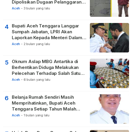
Dipolisikan Dugaan Pelanggaran
Privasi dan UU ITE
Aceh
-
3 bulan yang lalu
Bupati Aceh Tenggara Langgar
4
Sumpah Jabatan, LPRI Akan
Laporkan Kepada Menteri Dalam
Negeri
Aceh
-
2 bulan yang lalu
Oknum Aslap MBG Antartika di
5
Berhentikan Diduga Melakukan
Pelecehan Terhadap Salah Satu
Relawan
Aceh
-
6 bulan yang lalu
Belanja Rumah Sendiri Masih
6
Memprihatinkan, Bupati Aceh
Tenggara Setiap Tahun Malah
Membangun Pasilitas Rumah
Aceh
-
1 bulan yang lalu
Tetangga