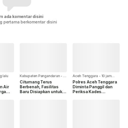
m ada komentar disini
g pertama berkomentar disini
g lalu
Kabupaten Pangandaran
-
9
Aceh Tenggara
-
10 jam
jam yang lalu
yang lalu
h
Citumang Terus
Polres Aceh Tenggara
n Air
Berbenah, Fasilitas
Diminta Panggil dan
rga
Baru Disiapkan untuk
Periksa Kades
g.
Wisatawan
Kampung Baru, Terkait
Dugaan Korupsi DD
Tahun 2025