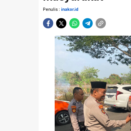
Penulis :
inakor.id