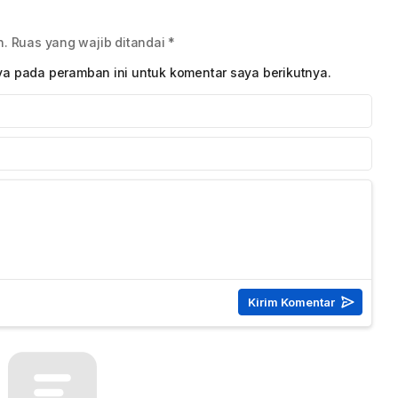
TNI Agus Subiyanto
Piala Gubernur DKI
Jakarta 2026
n.
Ruas yang wajib ditandai
*
ya pada peramban ini untuk komentar saya berikutnya.