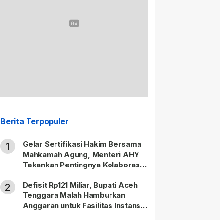
Berita Terpopuler
Gelar Sertifikasi Hakim Bersama
1
Mahkamah Agung, Menteri AHY
Tekankan Pentingnya Kolaborasi
untuk Hadirkan Keadilan bagi
Defisit Rp121 Miliar, Bupati Aceh
Masyarakat
2
Tenggara Malah Hamburkan
Anggaran untuk Fasilitas Instansi
Vertikal