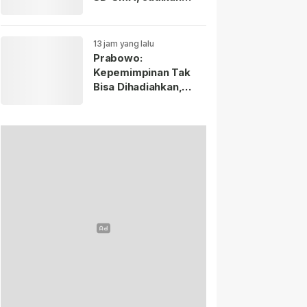
Negara Lain sebagai
Referensi.
13 jam yang lalu
Prabowo:
Kepemimpinan Tak
Bisa Dihadiahkan,
Lahir Lewat Kesulitan
dan Keberanian.