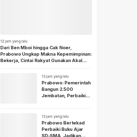
12 jam yang lalu
Dari Ben Mboi hingga Cak Noer,
Prabowo Ungkap Makna Kepemimpinan:
Bekerja, Cintai Rakyat Gunakan Akal
Sehat.
13 jam yang lalu
Prabowo: Pemerintah
Bangun 2.500
Jembatan, Perbaiki
70.000 Sekolah
13 jam yang lalu
Prabowo Bertekad
Perbaiki Buku Ajar
SD-SMA, Jadikan