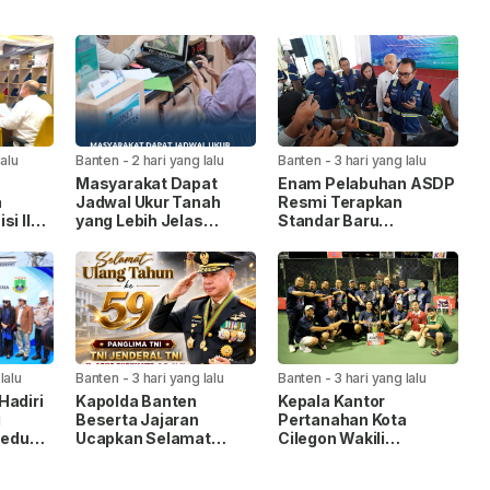
lalu
Banten
-
2 hari yang lalu
Banten
-
3 hari yang lalu
Masyarakat Dapat
Enam Pelabuhan ASDP
a
Jadwal Ukur Tanah
Resmi Terapkan
si II
yang Lebih Jelas
Standar Baru
Berkat Layanan
Keselamatan Nasional.
gram
Pengukuran Terjadwal.
BPN
lalu
Banten
-
3 hari yang lalu
Banten
-
3 hari yang lalu
Hadiri
Kapolda Banten
Kepala Kantor
g
Beserta Jajaran
Pertanahan Kota
edung
Ucapkan Selamat
Cilegon Wakili
 Ibu
Ulang Tahun ke-59
Kementerian ATR/BPN
anten
Panglima TNI Jenderal
pada Turnamen Tenis