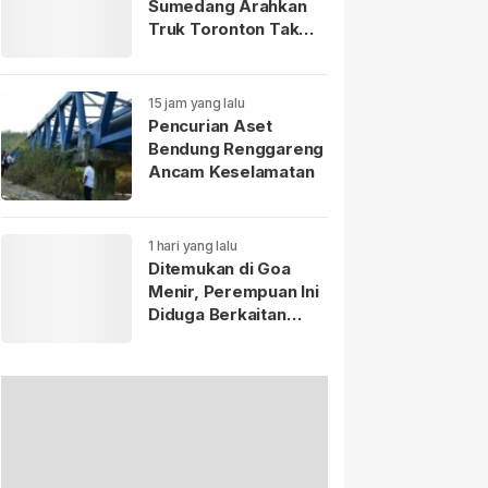
Sumedang Arahkan
Truk Toronton Tak
Masuk Jatinangor
15 jam yang lalu
Pencurian Aset
Bendung Renggareng
Ancam Keselamatan
1 hari yang lalu
Ditemukan di Goa
Menir, Perempuan Ini
Diduga Berkaitan
dengan Bayi yang
Ditinggal di Terminal