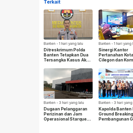
Terkait
Banten
-
1 hari yang lalu
Banten
-
1 hari yang 
Ditreskrimum Polda
Sinergi Kantor
Banten Tetapkan Dua
Pertanahan Kot
Tersangka Kasus Aksi
Cilegon dan Komi
Anarkis dan
DPR RI Dukung
Penghasutan di
Percepatan Pro
Balaraja.
Strategis ATR/
Banten
-
3 hari yang lalu
Banten
-
3 hari yang 
Dugaan Pelanggaran
Kapolda Banten 
Perizinan dan Jam
Ground Breakin
Operasional Starquen
Pembangunan G
Disorot, Warga Desak
Kantor DPD RI di
Pemkot dan APH
Kota Provinsi B