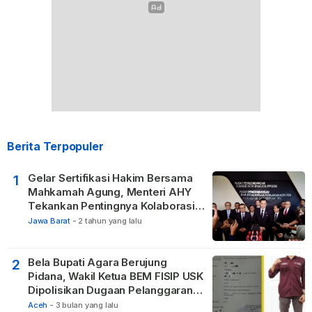
Berita Terpopuler
Gelar Sertifikasi Hakim Bersama
1
Mahkamah Agung, Menteri AHY
Tekankan Pentingnya Kolaborasi
untuk Hadirkan Keadilan bagi
Jawa Barat
-
2 tahun yang lalu
Masyarakat
Bela Bupati Agara Berujung
2
Pidana, Wakil Ketua BEM FISIP USK
Dipolisikan Dugaan Pelanggaran
Privasi dan UU ITE
Aceh
-
3 bulan yang lalu