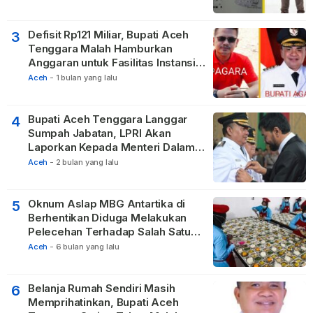
Defisit Rp121 Miliar, Bupati Aceh
3
Tenggara Malah Hamburkan
Anggaran untuk Fasilitas Instansi
Vertikal
Aceh
-
1 bulan yang lalu
Bupati Aceh Tenggara Langgar
4
Sumpah Jabatan, LPRI Akan
Laporkan Kepada Menteri Dalam
Negeri
Aceh
-
2 bulan yang lalu
Oknum Aslap MBG Antartika di
5
Berhentikan Diduga Melakukan
Pelecehan Terhadap Salah Satu
Relawan
Aceh
-
6 bulan yang lalu
Belanja Rumah Sendiri Masih
6
Memprihatinkan, Bupati Aceh