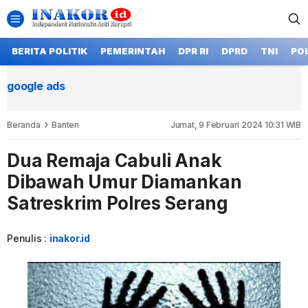
BERITA POLITIK
PEMERINTAH
DPR RI
DPRD
TNI
POL
google ads
Beranda
Banten
Jumat, 9 Februari 2024 10:31 WIB
Dua Remaja Cabuli Anak
Dibawah Umur Diamankan
Satreskrim Polres Serang
Penulis :
inakor.id