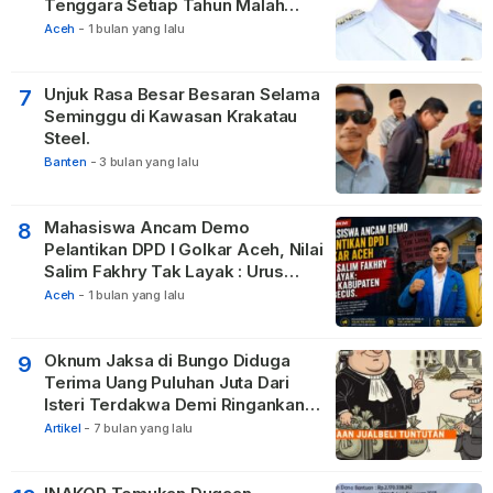
Tenggara Setiap Tahun Malah
Membangun Pasilitas Rumah
Aceh
-
1 bulan yang lalu
Tetangga
Unjuk Rasa Besar Besaran Selama
7
Seminggu di Kawasan Krakatau
Steel.
Banten
-
3 bulan yang lalu
Mahasiswa Ancam Demo
8
Pelantikan DPD I Golkar Aceh, Nilai
Salim Fakhry Tak Layak : Urus
Kabupaten Tak Becus.
Aceh
-
1 bulan yang lalu
Oknum Jaksa di Bungo Diduga
9
Terima Uang Puluhan Juta Dari
Isteri Terdakwa Demi Ringankan
Hukuman
Artikel
-
7 bulan yang lalu