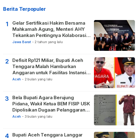
Berita Terpopuler
Gelar Sertifikasi Hakim Bersama
1
Mahkamah Agung, Menteri AHY
Tekankan Pentingnya Kolaborasi
untuk Hadirkan Keadilan bagi
Jawa Barat
-
2 tahun yang lalu
Masyarakat
Defisit Rp121 Miliar, Bupati Aceh
2
Tenggara Malah Hamburkan
Anggaran untuk Fasilitas Instansi
Vertikal
Aceh
-
2 bulan yang lalu
Bela Bupati Agara Berujung
3
Pidana, Wakil Ketua BEM FISIP USK
Dipolisikan Dugaan Pelanggaran
Privasi dan UU ITE
Aceh
-
3 bulan yang lalu
Bupati Aceh Tenggara Langgar
4