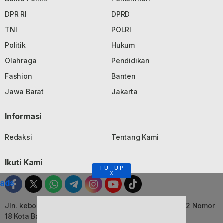
DPR RI
DPRD
TNI
POLRI
Politik
Hukum
Olahraga
Pendidikan
Fashion
Banten
Jawa Barat
Jakarta
Informasi
Redaksi
Tentang Kami
Ikuti Kami
TUTUP
ads
Jln. kebon Jati, Komplek Ruko Luxor Permai Kavling 22 Nomor
18 Kota Bandung, Jawa Barat