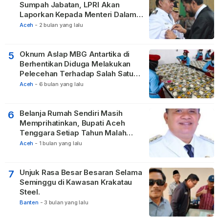
Sumpah Jabatan, LPRI Akan
Laporkan Kepada Menteri Dalam
Negeri
Aceh
-
2 bulan yang lalu
Oknum Aslap MBG Antartika di
5
Berhentikan Diduga Melakukan
Pelecehan Terhadap Salah Satu
Relawan
Aceh
-
6 bulan yang lalu
Belanja Rumah Sendiri Masih
6
Memprihatinkan, Bupati Aceh
Tenggara Setiap Tahun Malah
Membangun Pasilitas Rumah
Aceh
-
1 bulan yang lalu
Tetangga
Unjuk Rasa Besar Besaran Selama
7
Seminggu di Kawasan Krakatau
Steel.
Banten
-
3 bulan yang lalu