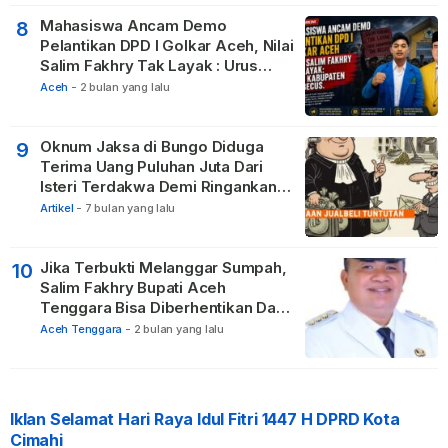
Mahasiswa Ancam Demo
8
Pelantikan DPD I Golkar Aceh, Nilai
Salim Fakhry Tak Layak : Urus
Kabupaten Tak Becus.
Aceh
-
2 bulan yang lalu
Oknum Jaksa di Bungo Diduga
9
Terima Uang Puluhan Juta Dari
Isteri Terdakwa Demi Ringankan
Hukuman
Artikel
-
7 bulan yang lalu
Jika Terbukti Melanggar Sumpah,
10
Salim Fakhry Bupati Aceh
Tenggara Bisa Diberhentikan Dari
Jabatannya
Aceh Tenggara
-
2 bulan yang lalu
Iklan Selamat Hari Raya Idul Fitri 1447 H DPRD Kota
Cimahi