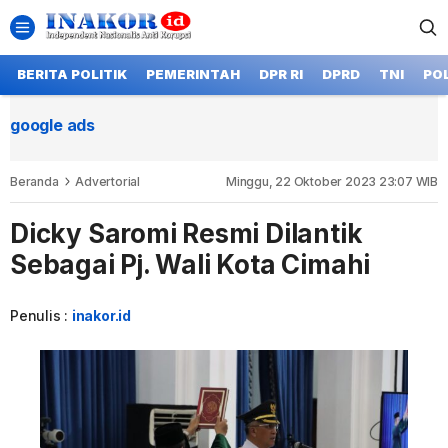
BERITA POLITIK
PEMERINTAH
DPR RI
DPRD
TNI
POL
google ads
Beranda
Advertorial
Minggu, 22 Oktober 2023 23:07 WIB
Dicky Saromi Resmi Dilantik
Sebagai Pj. Wali Kota Cimahi
Penulis :
inakor.id