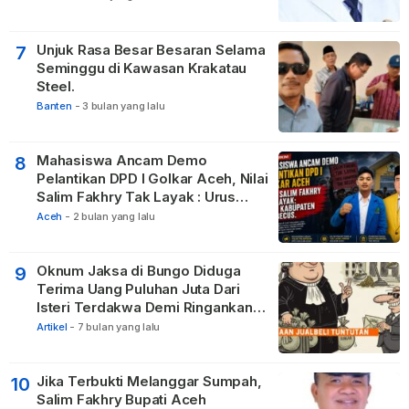
Tetangga
Unjuk Rasa Besar Besaran Selama
7
Seminggu di Kawasan Krakatau
Steel.
Banten
-
3 bulan yang lalu
Mahasiswa Ancam Demo
8
Pelantikan DPD I Golkar Aceh, Nilai
Salim Fakhry Tak Layak : Urus
Kabupaten Tak Becus.
Aceh
-
2 bulan yang lalu
Oknum Jaksa di Bungo Diduga
9
Terima Uang Puluhan Juta Dari
Isteri Terdakwa Demi Ringankan
Hukuman
Artikel
-
7 bulan yang lalu
Jika Terbukti Melanggar Sumpah,
10
Salim Fakhry Bupati Aceh