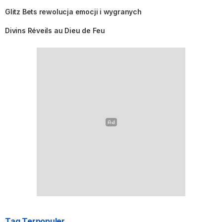
into the glow where risk
Glitz Bets rewolucja emocji i wygranych
Divins Réveils au Dieu de Feu
Tag Terpopuler