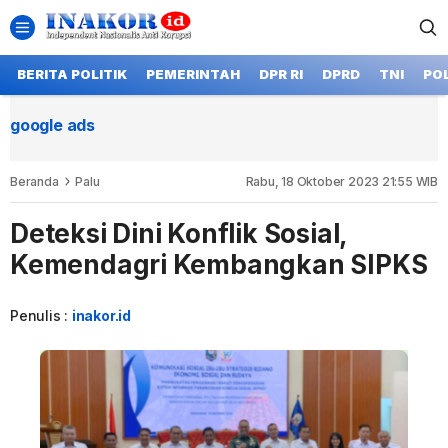
BERITA POLITIK
PEMERINTAH
DPR RI
DPRD
TNI
POL
google ads
Beranda
Palu
Rabu, 18 Oktober 2023 21:55 WIB
Deteksi Dini Konflik Sosial,
Kemendagri Kembangkan SIPKS
Penulis :
inakor.id