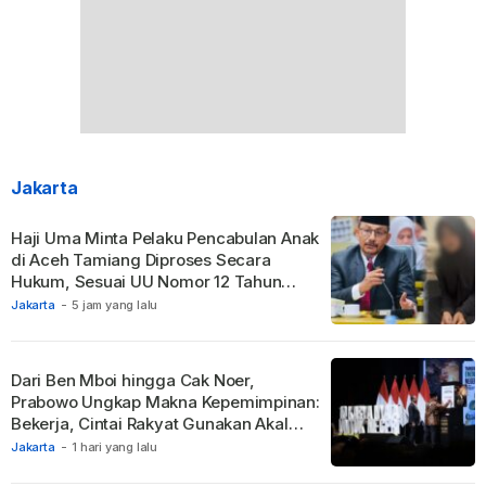
Jakarta
Haji Uma Minta Pelaku Pencabulan Anak
di Aceh Tamiang Diproses Secara
Hukum, Sesuai UU Nomor 12 Tahun
2022 Tentang TPKS
Jakarta
-
5 jam yang lalu
Dari Ben Mboi hingga Cak Noer,
Prabowo Ungkap Makna Kepemimpinan:
Bekerja, Cintai Rakyat Gunakan Akal
Sehat.
Jakarta
-
1 hari yang lalu