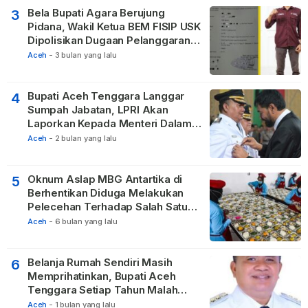
Bela Bupati Agara Berujung
3
Pidana, Wakil Ketua BEM FISIP USK
Dipolisikan Dugaan Pelanggaran
Privasi dan UU ITE
Aceh
-
3 bulan yang lalu
Bupati Aceh Tenggara Langgar
4
Sumpah Jabatan, LPRI Akan
Laporkan Kepada Menteri Dalam
Negeri
Aceh
-
2 bulan yang lalu
Oknum Aslap MBG Antartika di
5
Berhentikan Diduga Melakukan
Pelecehan Terhadap Salah Satu
Relawan
Aceh
-
6 bulan yang lalu
Belanja Rumah Sendiri Masih
6
Memprihatinkan, Bupati Aceh
Tenggara Setiap Tahun Malah
Membangun Pasilitas Rumah
Aceh
-
1 bulan yang lalu