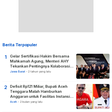
Berita Terpopuler
Gelar Sertifikasi Hakim Bersama
1
Mahkamah Agung, Menteri AHY
Tekankan Pentingnya Kolaborasi
untuk Hadirkan Keadilan bagi
Jawa Barat
-
2 tahun yang lalu
Masyarakat
Defisit Rp121 Miliar, Bupati Aceh
2
Tenggara Malah Hamburkan
Anggaran untuk Fasilitas Instansi
Vertikal
Aceh
-
2 bulan yang lalu