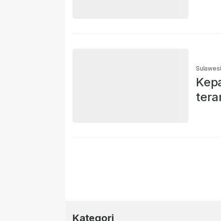
Sulawes
Kepa
tera
Kategori