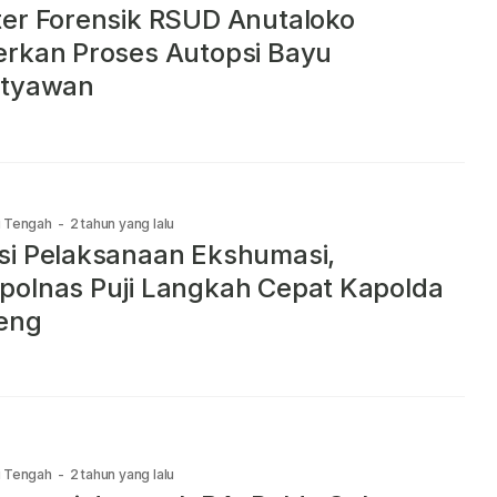
er Forensik RSUD Anutaloko
rkan Proses Autopsi Bayu
ityawan
i Tengah
-
2 tahun yang lalu
i Pelaksanaan Ekshumasi,
olnas Puji Langkah Cepat Kapolda
eng
i Tengah
-
2 tahun yang lalu