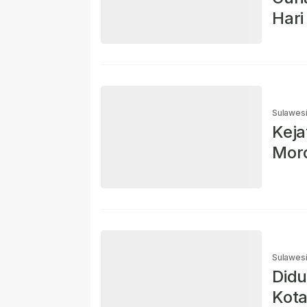
Hari
Sulawes
Keja
Mor
Sulawes
Didu
Kota