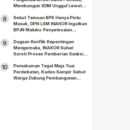
Membangun SDM Unggul Lewat
Pendidikan
Sebut Temuan BPK Hanya Pintu
8
Masuk, DPN LSM INAKOR Ingatkan
BPJN Maluku: Penyelesaian
Administratif Tidak Menghapus
Dugaan Konflik Kepentingan
Pertanggungjawaban Pidana
9
Mengemuka, INAKOR Sulsel
Apabila Ditemukan Unsur Tindak
Soroti Proses Pemberian Sanksi
Pidana
terhadap ASN di Bone
Pemakaman Tegal Maja Tuai
10
Perdebatan, Kades Sampir Sebut
Warga Dukung Pembangunan
TPBU karena Dinilai Bawa Manfaat