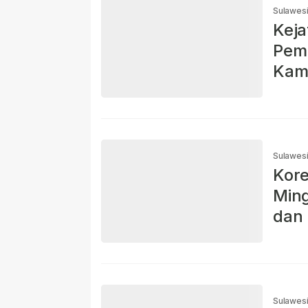
Sulawes
Keja
Pemb
Kam
Sulawes
Kore
Min
dan 
Sulawes