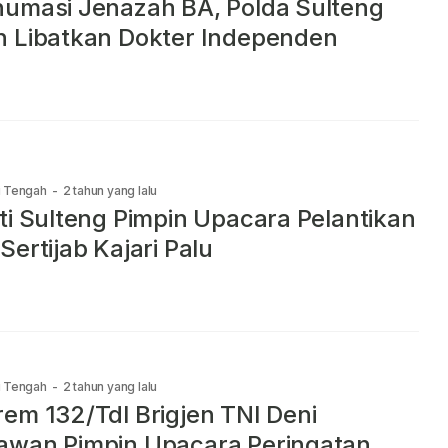
umasi Jenazah BA, Polda Sulteng
 Libatkan Dokter Independen
i Tengah
-
2 tahun yang lalu
ti Sulteng Pimpin Upacara Pelantikan
Sertijab Kajari Palu
i Tengah
-
2 tahun yang lalu
em 132/Tdl Brigjen TNI Deni
awan Pimpin Upacara Peringatan