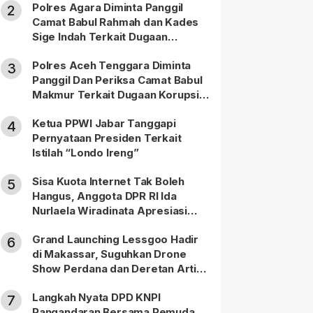
Polres Agara Diminta Panggil
2
Camat Babul Rahmah dan Kades
Sige Indah Terkait Dugaan
Korupsi Dana Desa
Polres Aceh Tenggara Diminta
3
Panggil Dan Periksa Camat Babul
Makmur Terkait Dugaan Korupsi
DD di 20 Desa
Ketua PPWI Jabar Tanggapi
4
Pernyataan Presiden Terkait
Istilah “Londo Ireng”
Sisa Kuota Internet Tak Boleh
5
Hangus, Anggota DPR RI Ida
Nurlaela Wiradinata Apresiasi
Putusan MK
Grand Launching Lessgoo Hadir
6
di Makassar, Suguhkan Drone
Show Perdana dan Deretan Artis
Nasional
Langkah Nyata DPD KNPI
7
Pangandaran Bersama Pemuda,