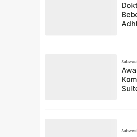
Dokt
Bebe
Adh
Sulawes
Awas
Komp
Sult
Sulawes