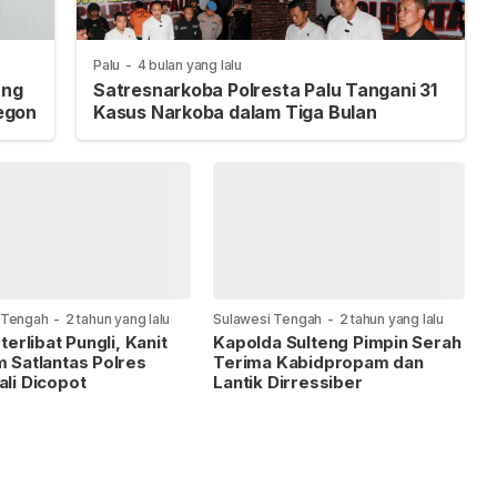
Palu
-
4 bulan yang lalu
ung
Satresnarkoba Polresta Palu Tangani 31
egon
Kasus Narkoba dalam Tiga Bulan
 Tengah
-
2 tahun yang lalu
Sulawesi Tengah
-
2 tahun yang lalu
terlibat Pungli, Kanit
Kapolda Sulteng Pimpin Serah
 Satlantas Polres
Terima Kabidpropam dan
li Dicopot
Lantik Dirressiber