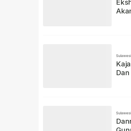
Eksh
Akan
Sulawes
Kaja
Dan 
Sulawes
Danr
Gun