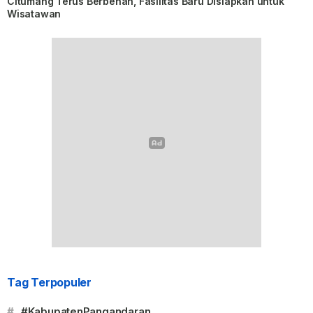
Citumang Terus Berbenah, Fasilitas Baru Disiapkan untuk
Wisatawan
Tag Terpopuler
#
#KabupatenPangandaran