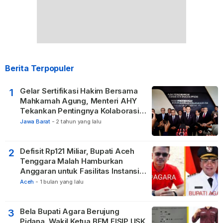
Berita Terpopuler
Gelar Sertifikasi Hakim Bersama
1
Mahkamah Agung, Menteri AHY
Tekankan Pentingnya Kolaborasi
untuk Hadirkan Keadilan bagi
Jawa Barat
-
2 tahun yang lalu
Masyarakat
Defisit Rp121 Miliar, Bupati Aceh
2
Tenggara Malah Hamburkan
Anggaran untuk Fasilitas Instansi
Vertikal
Aceh
-
1 bulan yang lalu
Bela Bupati Agara Berujung
3
Pidana, Wakil Ketua BEM FISIP USK