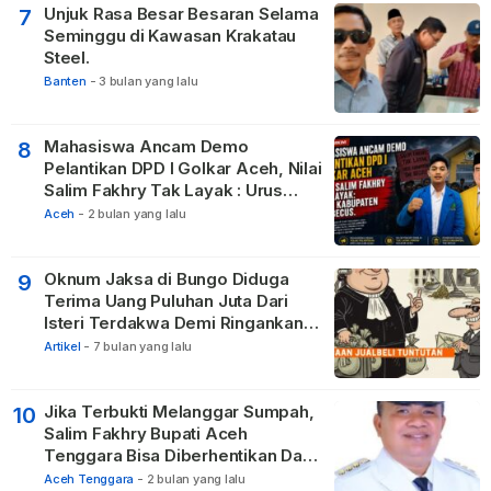
Unjuk Rasa Besar Besaran Selama
7
Seminggu di Kawasan Krakatau
Steel.
Banten
-
3 bulan yang lalu
Mahasiswa Ancam Demo
8
Pelantikan DPD I Golkar Aceh, Nilai
Salim Fakhry Tak Layak : Urus
Kabupaten Tak Becus.
Aceh
-
2 bulan yang lalu
Oknum Jaksa di Bungo Diduga
9
Terima Uang Puluhan Juta Dari
Isteri Terdakwa Demi Ringankan
Hukuman
Artikel
-
7 bulan yang lalu
Jika Terbukti Melanggar Sumpah,
10
Salim Fakhry Bupati Aceh
Tenggara Bisa Diberhentikan Dari
Jabatannya
Aceh Tenggara
-
2 bulan yang lalu