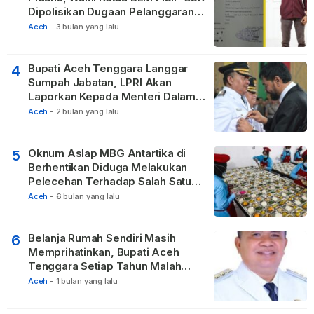
Dipolisikan Dugaan Pelanggaran
Privasi dan UU ITE
Aceh
-
3 bulan yang lalu
Bupati Aceh Tenggara Langgar
4
Sumpah Jabatan, LPRI Akan
Laporkan Kepada Menteri Dalam
Negeri
Aceh
-
2 bulan yang lalu
Oknum Aslap MBG Antartika di
5
Berhentikan Diduga Melakukan
Pelecehan Terhadap Salah Satu
Relawan
Aceh
-
6 bulan yang lalu
Belanja Rumah Sendiri Masih
6
Memprihatinkan, Bupati Aceh
Tenggara Setiap Tahun Malah
Membangun Pasilitas Rumah
Aceh
-
1 bulan yang lalu
Tetangga