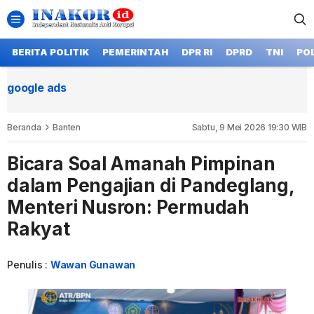
BERITA POLITIK
PEMERINTAH
DPR RI
DPRD
TNI
POL
google ads
Beranda
Banten
Sabtu, 9 Mei 2026 19:30 WIB
Bicara Soal Amanah Pimpinan
dalam Pengajian di Pandeglang,
Menteri Nusron: Permudah
Rakyat
Penulis :
Wawan Gunawan