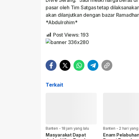
Divre Serang. “Jadi meski harga beras di 
pasar oleh Tim Satgas tetap dilaksanaka
akan dilanjutkan dengan bazar Ramadhan
*Abdulrohim*
Post Views:
193
Terkait
Banten
-
18 jam yang lalu
Banten
-
2 hari yang 
Masyarakat Dapat
Enam Pelabuha