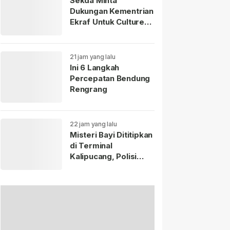
Sekda Minta
Dukungan Kementrian
Ekraf Untuk Culture
Fest Sumedang 2026
21 jam yang lalu
Ini 6 Langkah
Percepatan Bendung
Rengrang
22 jam yang lalu
Misteri Bayi Dititipkan
di Terminal
Kalipucang, Polisi
Telusuri Keberadaan
Ibu