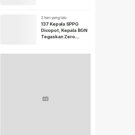
Istana Merdeka
Resmi Dibuka Hari Ini
5 Agustus 2026.
2 hari yang lalu
137 Kepala SPPG
Dicopot, Kepala BGN
Tegaskan Zero
Tolerance Kasus
Keracunan MBG.