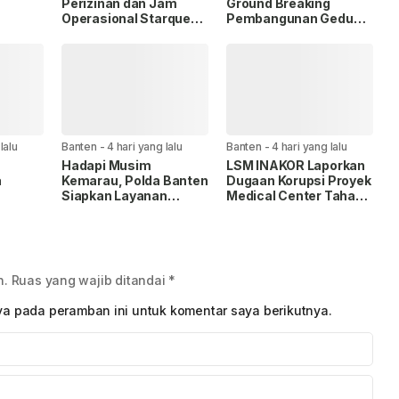
Perizinan dan Jam
Ground Breaking
Operasional Starquen
Pembangunan Gedung
sional.
Disorot, Warga Desak
Kantor DPD RI di Ibu
Pemkot dan APH
Kota Provinsi Banten
Bertindak Tegas
lalu
Banten
-
4 hari yang lalu
Banten
-
4 hari yang lalu
Hadapi Musim
LSM INAKOR Laporkan
a
Kemarau, Polda Banten
Dugaan Korupsi Proyek
Siapkan Layanan
Medical Center Tahap II
TR/BPN
Bantuan Air Bersih
RSUD Cilegon, Nilai
Tenis
Melalui 110.
Temuan Capai Rp1,49
DKI
Miliar
n.
Ruas yang wajib ditandai
*
ya pada peramban ini untuk komentar saya berikutnya.