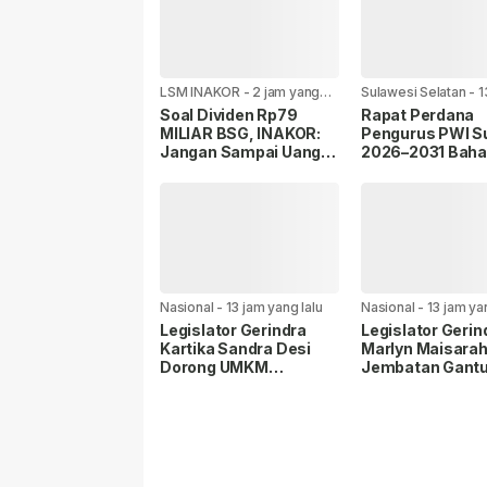
LSM INAKOR
-
2 jam yang
Sulawesi Selatan
-
1
lalu
yang lalu
Soal Dividen Rp79
Rapat Perdana
MILIAR BSG, INAKOR:
Pengurus PWI Su
Jangan Sampai Uang
2026–2031 Bah
Rakyat Hanya Diputar
Pelantikan,
Dalam Ruang Politik
Sinkronisasi Pr
dan Persiapan
Porwanas 2027
Nasional
-
13 jam yang lalu
Nasional
-
13 jam ya
Legislator Gerindra
Legislator Gerin
Kartika Sandra Desi
Marlyn Maisarah
Dorong UMKM
Jembatan Gant
Palembang Lindungi
Cibeber, Pastik
Merek Usaha.
Aspirasi Warga
Terlaksana.