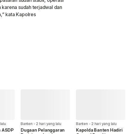
pasaran sudah stabil, operasi
n karena sudah terjadwal dan
,” kata Kapolres
lalu
Banten
-
2 hari yang lalu
Banten
-
2 hari yang lalu
n ASDP
Dugaan Pelanggaran
Kapolda Banten Hadiri