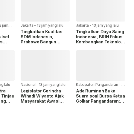
3 jam
Jakarta
-
13 jam yang lalu
Jakarta
-
13 jam yang lalu
Tingkatkan Kualitas
Tingkatkan Daya Saing
lsel
SDM Indonesia,
Indonesia, BRIN Fokus
as
Prabowo Bangun
Kembangkan Teknologi
Sekolah Unggulan
Nuklir hingga AI.
ogram,
hingga Undang
Universitas Terbaik
Dunia.
ng lalu
Nasional
-
13 jam yang lalu
Kabupaten Pangandaran
-
17
jam yang lalu
dra
Legislator Gerindra
Ade Ruminah Buka
 Tinjau
Wihadi Wiyanto Ajak
Suara soal Bursa Ketua
ung
Masyarakat Awasi
Golkar Pangandaran:
an
Program Makan Bergizi
Saya Siap Jika
Gratis agar Tepat
Diamanahkan
Sasaran.