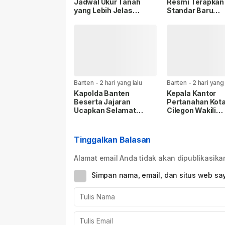
Jadwal Ukur Tanah
Resmi Terapkan
yang Lebih Jelas
Standar Baru
Berkat Layanan
Keselamatan Na
Pengukuran Terjadwal.
Banten
-
2 hari yang lalu
Banten
-
2 hari yang 
Kapolda Banten
Kepala Kantor
Beserta Jajaran
Pertanahan Kot
Ucapkan Selamat
Cilegon Wakili
Ulang Tahun ke-59
Kementerian A
Panglima TNI Jenderal
pada Turnamen 
TNI Agus Subiyanto
Piala Gubernur 
Tinggalkan Balasan
Jakarta 2026
Alamat email Anda tidak akan dipublikasika
Simpan nama, email, dan situs web sa