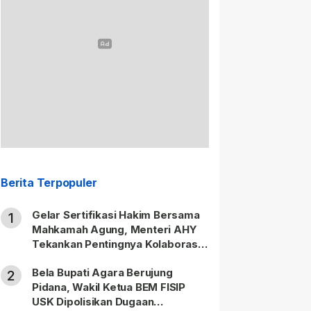
Berita Terpopuler
Gelar Sertifikasi Hakim Bersama
1
Mahkamah Agung, Menteri AHY
Tekankan Pentingnya Kolaborasi
untuk Hadirkan Keadilan bagi
Bela Bupati Agara Berujung
Masyarakat
2
Pidana, Wakil Ketua BEM FISIP
USK Dipolisikan Dugaan