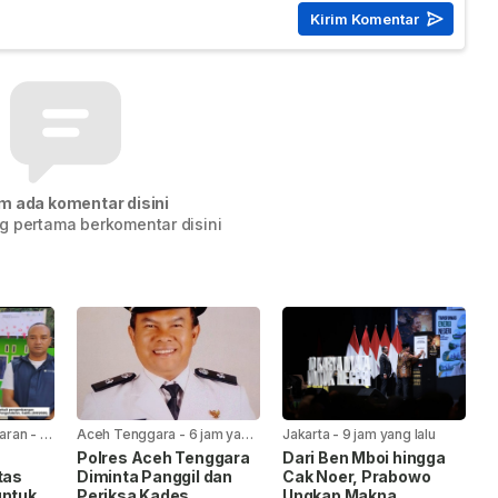
m ada komentar disini
g pertama berkomentar disini
aran
-
5
Aceh Tenggara
-
6 jam yang
Jakarta
-
9 jam yang lalu
lalu
Polres Aceh Tenggara
Dari Ben Mboi hingga
tas
Diminta Panggil dan
Cak Noer, Prabowo
untuk
Periksa Kades
Ungkap Makna