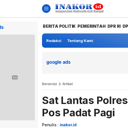
BERITA POLITIK
PEMERINTAH
DPR RI
D
ds
Redaksi
Tentang Kami
google ads
Beranda
Artikel
Sat Lantas Polre
Pos Padat Pagi
Penulis :
inakor.id