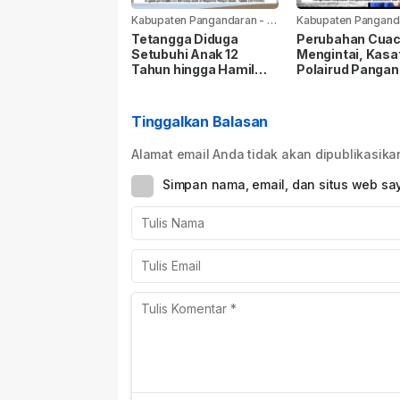
Kabupaten Pangandaran
-
1
Kabupaten Pangand
minggu yang lalu
minggu yang lalu
Tetangga Diduga
Perubahan Cua
Setubuhi Anak 12
Mengintai, Kasa
Tahun hingga Hamil
Polairud Pangan
Lima Bulan, Polisi
Jangan Paksak
Tetapkan Tersangka
Melaut
Tinggalkan Balasan
Alamat email Anda tidak akan dipublikasika
Simpan nama, email, dan situs web sa