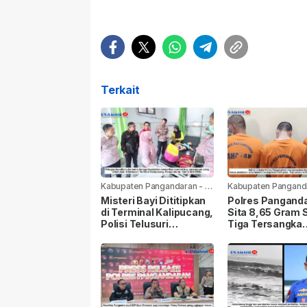
Terkait
Kabupaten Pangandaran
-
2
Kabupaten Pangand
hari yang lalu
minggu yang lalu
Misteri Bayi Dititipkan
Polres Pangand
di Terminal Kalipucang,
Sita 8,65 Gram 
Polisi Telusuri
Tiga Tersangka
Keberadaan Ibu
Terancam 20 Ta
Penjara