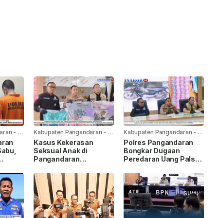
aran
-
1
Kabupaten Pangandaran
-
1
Kabupaten Pangandaran
-
1
minggu yang lalu
minggu yang lalu
aran
Kasus Kekerasan
Polres Pangandaran
Sabu,
Seksual Anak di
Bongkar Dugaan
Pangandaran
Peredaran Uang Palsu,
hun
Terungkap, Polres
Modusnya Lewat Jual
Pangandaran Tangani
Beli Motor
Tiga Perkara Sekaligus