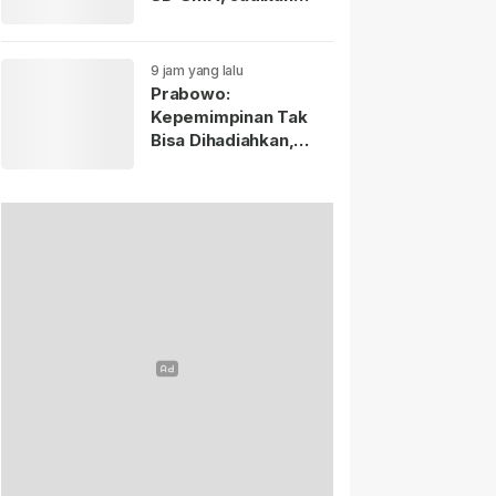
Negara Lain sebagai
Referensi.
9 jam yang lalu
Prabowo:
Kepemimpinan Tak
Bisa Dihadiahkan,
Lahir Lewat Kesulitan
dan Keberanian.