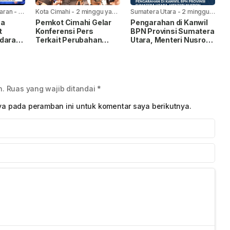
aran
-
1
Kota Cimahi
-
2 minggu yang
Sumatera Utara
-
2 minggu
lalu
yang lalu
ca
Pemkot Cimahi Gelar
Pengarahan di Kanwil
t
Konferensi Pers
BPN Provinsi Sumatera
daran:
Terkait Perubahan
Utara, Menteri Nusron
an
Nama RSUD Cibabat
Minta Jajaran
Menjadi RSUD Wijaya
Utamakan Kemudahan
Mulya
Layanan bagi
Masyarakat
n.
Ruas yang wajib ditandai
*
ya pada peramban ini untuk komentar saya berikutnya.