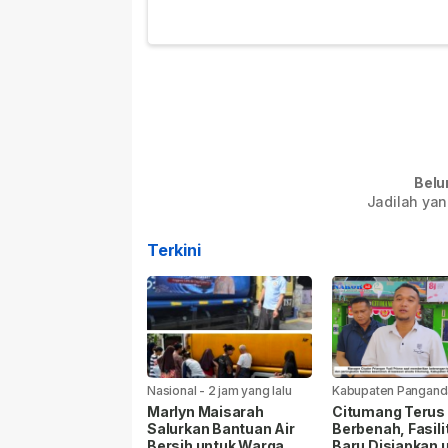
Belu
Jadilah yan
Terkini
Nasional
-
2 jam yang lalu
Kabupaten Pangand
jam yang lalu
Marlyn Maisarah
Citumang Terus
Salurkan Bantuan Air
Berbenah, Fasili
Bersih untuk Warga
Baru Disiapkan 