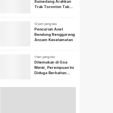
Sumedang Arahkan
Truk Toronton Tak
Masuk Jatinangor
12 jam yang lalu
Pencurian Aset
Bendung Renggareng
Ancam Keselamatan
1 hari yang lalu
Ditemukan di Goa
Menir, Perempuan Ini
Diduga Berkaitan
dengan Bayi yang
Ditinggal di Terminal