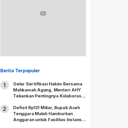
Berita Terpopuler
Gelar Sertifikasi Hakim Bersama
1
Mahkamah Agung, Menteri AHY
Tekankan Pentingnya Kolaborasi
untuk Hadirkan Keadilan bagi
Defisit Rp121 Miliar, Bupati Aceh
Masyarakat
2
Tenggara Malah Hamburkan
Anggaran untuk Fasilitas Instansi
Vertikal