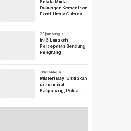
Sekda Minta
Dukungan Kementrian
Ekraf Untuk Culture
Fest Sumedang 2026
23 jam yang lalu
Ini 6 Langkah
Percepatan Bendung
Rengrang
1 hari yang lalu
Misteri Bayi Dititipkan
di Terminal
Kalipucang, Polisi
Telusuri Keberadaan
Ibu