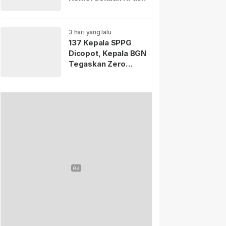
Istana Merdeka
Resmi Dibuka Hari Ini
5 Agustus 2026.
3 hari yang lalu
137 Kepala SPPG
Dicopot, Kepala BGN
Tegaskan Zero
Tolerance Kasus
Keracunan MBG.