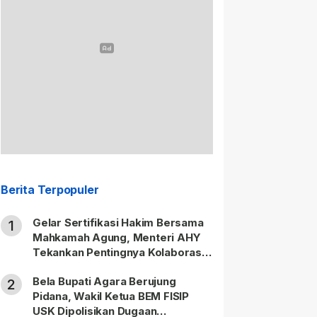
Berita Terpopuler
Gelar Sertifikasi Hakim Bersama
1
Mahkamah Agung, Menteri AHY
Tekankan Pentingnya Kolaborasi
untuk Hadirkan Keadilan bagi
Bela Bupati Agara Berujung
Masyarakat
2
Pidana, Wakil Ketua BEM FISIP
USK Dipolisikan Dugaan