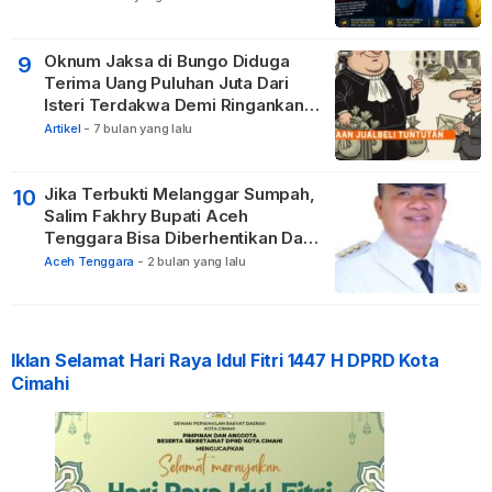
Oknum Jaksa di Bungo Diduga
9
Terima Uang Puluhan Juta Dari
Isteri Terdakwa Demi Ringankan
Hukuman
Artikel
-
7 bulan yang lalu
Jika Terbukti Melanggar Sumpah,
10
Salim Fakhry Bupati Aceh
Tenggara Bisa Diberhentikan Dari
Jabatannya
Aceh Tenggara
-
2 bulan yang lalu
Iklan Selamat Hari Raya Idul Fitri 1447 H DPRD Kota
Cimahi