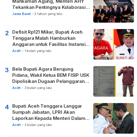
Mahkamah Agung, Menteri AHY
Tekankan Pentingnya Kolaborasi
untuk Hadirkan Keadilan bagi
Jawa Barat
-
2 tahun yang lalu
Masyarakat
Defisit Rp121 Miliar, Bupati Aceh
2
Tenggara Malah Hamburkan
Anggaran untuk Fasilitas Instansi
Vertikal
Aceh
-
1 bulan yang lalu
Bela Bupati Agara Berujung
3
Pidana, Wakil Ketua BEM FISIP USK
Dipolisikan Dugaan Pelanggaran
Privasi dan UU ITE
Aceh
-
3 bulan yang lalu
Bupati Aceh Tenggara Langgar
4
Sumpah Jabatan, LPRI Akan
Laporkan Kepada Menteri Dalam
Negeri
Aceh
-
2 bulan yang lalu