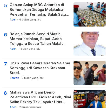
Oknum Aslap MBG Antartika di
5
Berhentikan Diduga Melakukan
Pelecehan Terhadap Salah Satu
Relawan
Aceh
-
6 bulan yang lalu
Belanja Rumah Sendiri Masih
6
Memprihatinkan, Bupati Aceh
Tenggara Setiap Tahun Malah
Membangun Pasilitas Rumah
Aceh
-
1 bulan yang lalu
Tetangga
Unjuk Rasa Besar Besaran Selama
7
Seminggu di Kawasan Krakatau
Steel.
Banten
-
3 bulan yang lalu
Mahasiswa Ancam Demo
8
Pelantikan DPD I Golkar Aceh, Nilai
Salim Fakhry Tak Layak : Urus
Kabupaten Tak Becus.
Aceh
-
2 bulan yang lalu