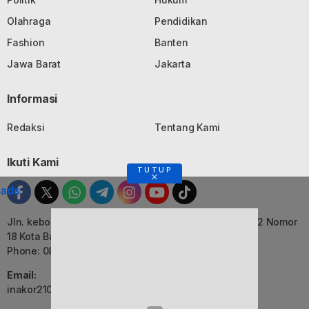
Olahraga
Pendidikan
Fashion
Banten
Jawa Barat
Jakarta
Informasi
Redaksi
Tentang Kami
Ikuti Kami
TUTUP
ads
Jln. kebon Jati, Komplek Ruko Luxor Permai Kavling 22 Nomor
18 Kota Bandung, Jawa Barat
Phone: 082116055552
Email:
inakor2105@gmail.com (Redaksi)