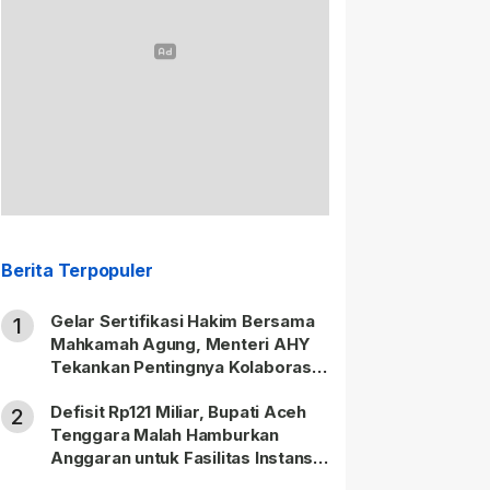
Berita Terpopuler
Gelar Sertifikasi Hakim Bersama
1
Mahkamah Agung, Menteri AHY
Tekankan Pentingnya Kolaborasi
untuk Hadirkan Keadilan bagi
Defisit Rp121 Miliar, Bupati Aceh
Masyarakat
2
Tenggara Malah Hamburkan
Anggaran untuk Fasilitas Instansi
Vertikal