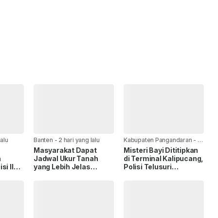
lalu
Banten
-
2 hari yang lalu
Kabupaten Pangandaran
-
2
hari yang lalu
Masyarakat Dapat
Misteri Bayi Dititipkan
a
Jadwal Ukur Tanah
di Terminal Kalipucang,
si II
yang Lebih Jelas
Polisi Telusuri
Berkat Layanan
Keberadaan Ibu
gram
Pengukuran Terjadwal.
BPN