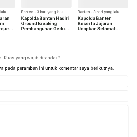
lalu
Banten
-
3 hari yang lalu
Banten
-
3 hari yang lalu
aran
Kapolda Banten Hadiri
Kapolda Banten
am
Ground Breaking
Beserta Jajaran
rquen
Pembangunan Gedung
Ucapkan Selamat
Desak
Kantor DPD RI di Ibu
Ulang Tahun ke-59
H
Kota Provinsi Banten
Panglima TNI Jenderal
TNI Agus Subiyanto
n.
Ruas yang wajib ditandai
*
ya pada peramban ini untuk komentar saya berikutnya.