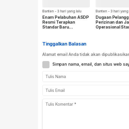
Banten
-
3 hari yang lalu
Banten
-
3 hari yang 
Enam Pelabuhan ASDP
Dugaan Pelangg
Resmi Terapkan
Perizinan dan J
Standar Baru
Operasional Sta
Keselamatan Nasional.
Disorot, Warga 
Pemkot dan AP
Bertindak Tegas
Tinggalkan Balasan
Alamat email Anda tidak akan dipublikasika
Simpan nama, email, dan situs web sa