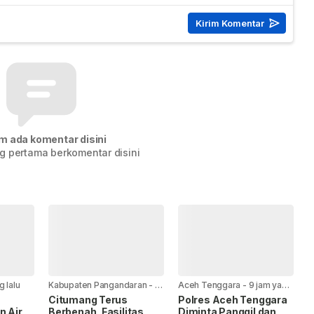
m ada komentar disini
g pertama berkomentar disini
g lalu
Kabupaten Pangandaran
-
8
Aceh Tenggara
-
9 jam yang
jam yang lalu
lalu
h
Citumang Terus
Polres Aceh Tenggara
n Air
Berbenah, Fasilitas
Diminta Panggil dan