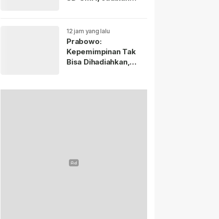
Negara Lain sebagai
Referensi.
12 jam yang lalu
Prabowo:
Kepemimpinan Tak
Bisa Dihadiahkan,
Lahir Lewat Kesulitan
dan Keberanian.