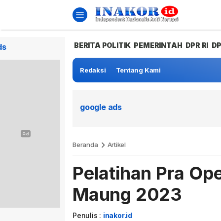
BERITA POLITIK
PEMERINTAH
DPR RI
D
ds
Redaksi
Tentang Kami
google ads
Beranda
Artikel
Pelatihan Pra Op
Maung 2023
Penulis :
inakor.id