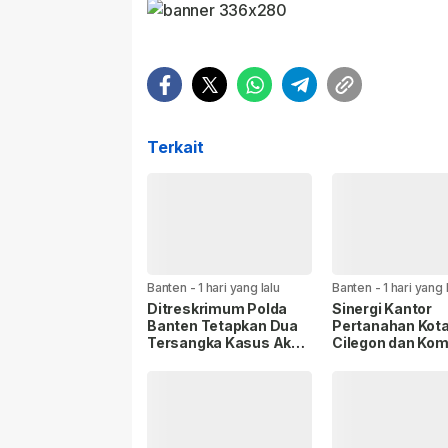
Terkait
Banten
-
1 hari yang lalu
Banten
-
1 hari yang 
Ditreskrimum Polda
Sinergi Kantor
Banten Tetapkan Dua
Pertanahan Kot
Tersangka Kasus Aksi
Cilegon dan Komi
Anarkis dan
DPR RI Dukung
Penghasutan di
Percepatan Pro
Balaraja.
Strategis ATR/