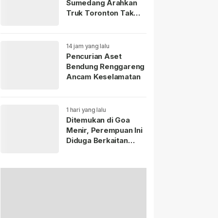
Sumedang Arahkan
Truk Toronton Tak
Masuk Jatinangor
14 jam yang lalu
Pencurian Aset
Bendung Renggareng
Ancam Keselamatan
1 hari yang lalu
Ditemukan di Goa
Menir, Perempuan Ini
Diduga Berkaitan
dengan Bayi yang
Ditinggal di Terminal